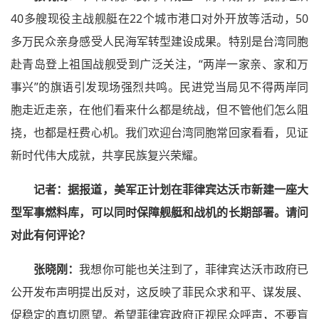
40多艘现役主战舰艇在22个城市港口对外开放等活动，50
多万民众亲身感受人民海军转型建设成果。特别是台湾同胞
赴青岛登上祖国战舰受到广泛关注，“两岸一家亲、家和万
事兴”的旗语引发现场强烈共鸣。民进党当局见不得两岸同
胞走近走亲，在他们看来什么都是统战，但不管他们怎么阻
挠，也都是枉费心机。我们欢迎台湾同胞常回家看看，见证
新时代伟大成就，共享民族复兴荣耀。
记者：
据
报道，美军正计划在菲律宾达沃市新建一座大
型军事燃料库，可以同时保障舰艇和战机的长期部署。请问
对此有何评论？
张晓刚：
我想你可能也关注到了，菲律宾达沃市政府已
公开发布声明提出反对，这反映了菲民众求和平、谋发展、
促稳定的真切愿望。希望菲律宾政府正视民众呼声，不要盲