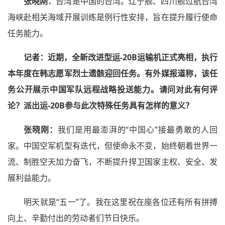
张晓刚：
台湾是中国的台湾。辽宁舰、四川舰过航台湾
海峡赴相关海域开展训练是例行性安排，旨在提升履行使命
任务能力。
记者：
近期，全新改进型运-20B运输机正式亮相，执行
本年度在韩志愿军烈士遗骸迎回任务。有外媒报道称，该任
务公开展示中国军队远程战略投送能力。请问对此有何评
论？派出运-20B参与此次特殊任务具有怎样的意义？
张晓刚：
我们是用最澎湃的“中国心”接最勇敢的人回
家。中国空军机型有迭代，但使命永不变，始终朝着世界一
流、制胜空天加力奋飞，不断提升捍卫国家主权、安全、发
展利益能力。
明天就是“五一”了。我在这里祝在座各位还有所有拼搏
向上、辛勤付出的劳动者们节日快乐。