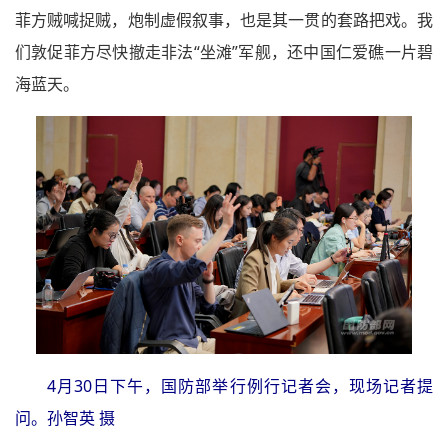
菲方贼喊捉贼，炮制虚假叙事，也是其一贯的套路把戏。我
们敦促菲方尽快撤走非法“坐滩”军舰，还中国仁爱礁一片碧
海蓝天。
4月30日下午，国防部举行例行记者会，现场记者提
问。孙智英 摄