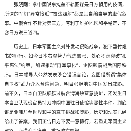
张晓刚：
拿中国说事掩盖不轨图谋是日方惯用的伎俩，
所谓的军机“异常接近”“雷达照射”都是其自编自导的虚假叙
事。中俄合作不针对第三方，有利于维护地区和平稳定，不
容日方说三道四。
历史上，日本军国主义对外发动侵略战争，犯下罄竹难
书的罪行。如今日本右翼势力气焰嚣张，处心积虑突破“和
平宪法”约束，加速推动“再军事化”，企图颠覆战后国际秩
序。日本领导人公然发表涉台错误言论，妄图借所谓“集体
自卫权”武力介入台湾问题，明目张胆地对中国发出威胁。
前不久，日本自卫队舰艇过航台湾海峡蓄意挑衅，还发生日
本自卫队现役官员持刀冲闯中国驻日使馆等恶性事件。到底
谁是亚洲乃至世界和平的真正挑战和威胁，历史和现实已经
给出了答案。我们正告日方不要一意孤行，若重走军国主义
邪路，必遭迎头痛击，重蹈败亡覆辙。