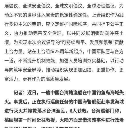
展倡议、全球安全倡议、全球文明倡议、全球治理倡议，为
动荡不安的世界注入宝贵的稳定性确定性。上合组织作为践
行多边主义的典范，应坚定维护国际秩序，共同捍卫公平正
义，协力推动完善安全治理，以共同发展消弭动荡冲突土
壤，为实现本次会议倡导的“可持续和平、发展和繁荣”贡献
上合力量。站在上合组织25周年新起点，中国军队愿与各方
一道，不断提升机制效能，加强人员培训夯实基础，以行动
导向筑牢安全屏障，推动组织实现更加团结、更重协作、更
富活力、更有作为的高质量发展。
记者：
近日，一艘中国台湾籍渔船在中国钓鱼岛海域失
火。事发后，正在执行巡航任务的中国海警舰艇赴事发海域
进行灭火并搜救落水台湾渔民，6人获救。台海巡部门称，
桃园舰第一时间赶往救援，大陆方面是借海难事件进行政治