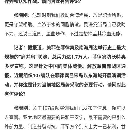
操弄和认知作战。请问对此有何评论？
张晓刚：
危难时刻我们救助台湾渔民，乃是职责所系，
更是守望相助、血浓于水的同胞情谊。民进党当局自己救助
不力，还说三道四、歪曲炒作，不过是想掩盖其冷血无能。
记者
：据报道，美菲在菲律宾及南海周边举行史上最大
规模的“肩并肩”联演，总兵力达1.7万人。菲律宾防长特奥
多罗宣称，这是针对中国的集体威慑。解放军南部战区通
报，近期组织107编队在菲律宾吕宋岛以东海域开展演训活
动，并称这是针对当前地区局势采取的必要行动。请问对此
有何评论？
张晓刚：
关于107编队演训我们已发布了信息，你可以
去查阅。亚太地区最需要的是和平安宁，最不需要的是引入
外部力量、制造分裂对抗。菲军方个别人士为一己私利，甘