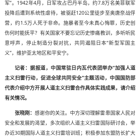
军”。1942年4月，日军攻占巴丹半岛，约7.8万名美菲联军
投降后遭到系统性虐待，被驱赶120公里徒步至奥唐奈战俘
营，约1.5万人死于非命。施暴者至今未真心悔罪，历史创
伤何时能抚平？有关国家不要忘记历史惨痛教训，多听听民
意呼声，停止制造分裂对抗，共同遏阻日本“新型军国主
义”，维护亚太地区和平安宁。
记者：
据报道，中国常驻日内瓦代表团举办“加强人道
主义扫雷行动，促进全球共同安全”主题活动，中国国防部
代表介绍中方开展人道主义扫雷合作具体实践成果，请介绍
有关情况。
张晓刚：
感谢你的关注。中方深切理解雷患国家人民对
安全和发展的渴望，多次组织人道主义扫雷国际研讨会，举
办近30期国际人道主义扫雷培训班；积极参加东盟防长扩大