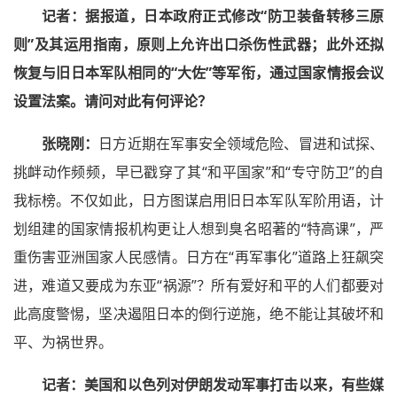
记者：
据报道，日本政府正式修改“防卫装备转移三原
则”及其运用指南，原则上允许出口杀伤性武器；此外还拟
恢复与旧日本军队相同的“大佐”等军衔，通过国家情报会议
设置法案。请问对此有何评论？
张晓刚：
日方近期在军事安全领域危险、冒进和试探、
挑衅动作频频，早已戳穿了其“和平国家”和“专守防卫”的自
我标榜。不仅如此，日方图谋启用旧日本军队军阶用语，计
划组建的国家情报机构更让人想到臭名昭著的“特高课”，严
重伤害亚洲国家人民感情。日方在“再军事化”道路上狂飙突
进，难道又要成为东亚“祸源”？所有爱好和平的人们都要对
此高度警惕，坚决遏阻日本的倒行逆施，绝不能让其破坏和
平、为祸世界。
记者：
美国和以色列对伊朗发动军事打击以来，有些媒