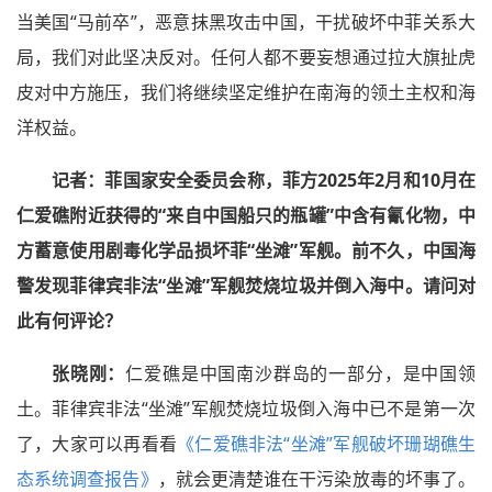
当美国“马前卒”，恶意抹黑攻击中国，干扰破坏中菲关系大
局，我们对此坚决反对。任何人都不要妄想通过拉大旗扯虎
皮对中方施压，我们将继续坚定维护在南海的领土主权和海
洋权益。
记者：
菲国家安全委员会称，菲方2025年2月和10月在
仁爱礁附近获得的“来自中国船只的瓶罐”中含有氰化物，中
方蓄意使用剧毒化学品损坏菲“坐滩”军舰。前不久，中国海
警发现菲律宾非法“坐滩”军舰焚烧垃圾并倒入海中。请问对
此有何评论？
张晓刚：
仁爱礁是中国南沙群岛的一部分，是中国领
土。菲律宾非法“坐滩”军舰焚烧垃圾倒入海中已不是第一次
了，大家可以再看看
《仁爱礁非法“坐滩”军舰破坏珊瑚礁生
态系统调查报告》
，就会更清楚谁在干污染放毒的坏事了。