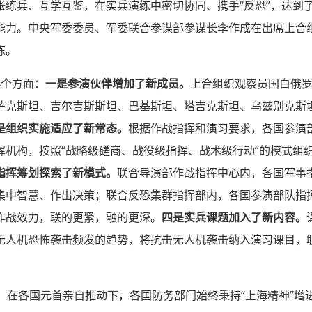
帐练兵、互学互鉴，在实兵演练中密切协同、携手“反恐”，达到
能力。中央军委委员、军委联合参谋部参谋长李作成在出席上合
练。
4个方面：
一是参演伙伴增加了新成员。
上合组织观察员国白俄
萨克斯坦、吉尔吉斯斯坦、巴基斯坦、塔吉克斯坦、乌兹别克斯坦
是组织实施适应了新常态。
根据作战指挥和演习要求，各国参演
挥机构，按照“战略级磋商、战役级指挥、战术级行动”的模式组
指挥筹划探索了新模式。
联合导演部作战指挥中心内，各国军事
集中智慧、作出决策；联合反恐集群指挥部内，各国参演部队指
作战效力，联的更紧，融的更深。
四是实兵课题加入了新内容。
无人机恐怖袭击频发的趋势，将抗击无人机袭击纳入演习课目，
。在各国元首亲自推动下，各国防务部门始终秉持“上海精神”增