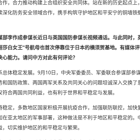
合作，合力推动构建上合组织安全共同体。站在新的历史起点上
续深化防务安全领域合作，携手构筑守护地区和平安宁的铜墙铁
谋部李作成参谋长近日与英国国防参谋长视频通话。与此同时，
伊丽莎白女王”号航母也首次停靠位于日本的横须贺基地。有媒体
决心能力。请问中方对此有何评论？
系总体稳定发展。9月10日，中央军委委员、军委联合参谋部参
势和国防政策、两国两军关系及共同关心的问题坦诚深入交换了
仅符合两国共同利益，也有利于世界和平稳定与发展。
持稳定，多数地区国家积极开展抗疫合作，加强联防联控，加快
加在亚太地区的军事部署，这种做法是不利于地区和平稳定的。
益，切实维护地区的和平稳定与繁荣。