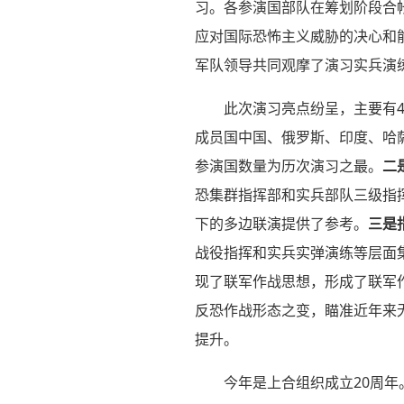
习。各参演国部队在筹划阶段合
应对国际恐怖主义威胁的决心和
军队领导共同观摩了演习实兵演
此次演习亮点纷呈，主要有
成员国中国、俄罗斯、印度、哈
参演国数量为历次演习之最。
二
恐集群指挥部和实兵部队三级指
下的多边联演提供了参考。
三是
战役指挥和实兵实弹演练等层面
现了联军作战思想，形成了联军
反恐作战形态之变，瞄准近年来
提升。
今年是上合组织成立20周年