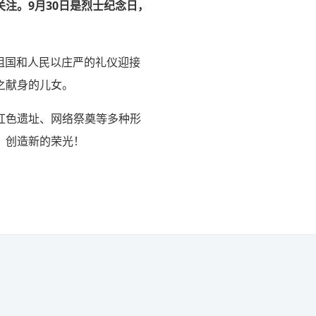
注。9月30日是烈士纪念日，
。祖国和人民以庄严的礼仪迎接
之献身的儿女。
红色遗址、网络祭奠等多种形
，创造新的荣光！