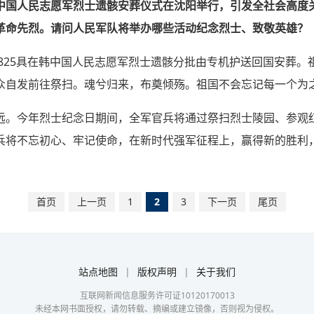
中国人民志愿军烈士遗骸安葬仪式在沈阳举行，引发全社会高度关
革命先烈。请问人民军队将举办哪些活动纪念烈士、致敬英雄？
有825具在韩中国人民志愿军烈士遗骸分批由专机护送回国安葬
众自发前往祭扫。魂兮归来，布奠倾殇。祖国不会忘记每一个为
远。今年烈士纪念日期间，全军官兵将通过祭扫烈士陵园、参观
兵将不忘初心、牢记使命，在新时代强军征程上，赢得新的胜利
首页
上一页
1
2
3
下一页
尾页
站点地图
|
版权声明
|
关于我们
互联网新闻信息服务许可证10120170013
未经本网书面授权，请勿转载、摘编或建立镜像，否则视为侵权。