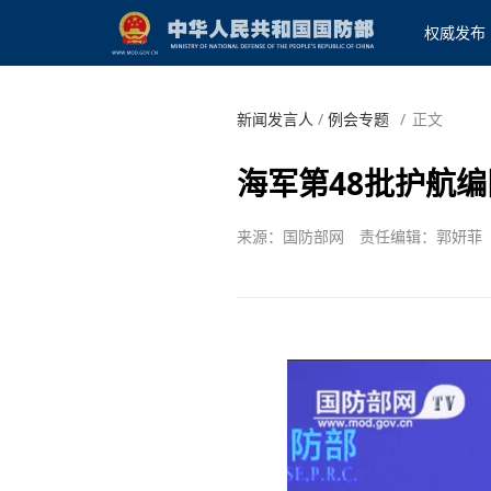
权威发布
新闻发言人
/
例会专题
/
正文
海军第48批护航
来源：国防部网
责任编辑：郭妍菲