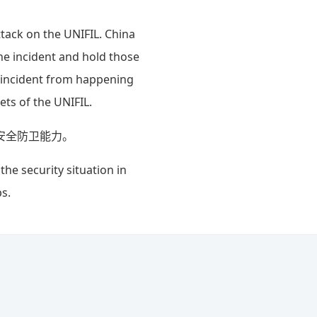
ttack on the UNIFIL. China
he incident and hold those
n incident from happening
ets of the UNIFIL.
安全防卫能力。
he security situation in
s.