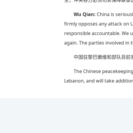
生，冲突各方必须切实保障联黎
Wu Qian:
China is serious
firmly opposes any attack on 
responsible accountable. We ur
again. The parties involved in 
中国驻黎巴嫩维和部队目前
The Chinese peacekeeping u
Lebanon, and will take additio