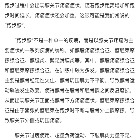
跑步过程中会出现膝关节疼痛症状，随着跑步距离增加和跑
步时间延长，疼痛症状还会加重，这很可能是我们常说的
“跑步膝”。
“跑步膝”不是一种单一的疾病，而是以膝关节疼痛为主
要症状的一系列疾病的统称，如髌股疼痛综合征、髂胫束摩
擦综合征、髌腱炎、鹅足滑膜炎等。其中，髌股疼痛综合征
和髂胫束摩擦综合征，在训练中较为多发。髌股疼痛综合征
主要是髌骨稳定性欠佳、髌骨周围肌力不平衡，导致髌骨运
动轨迹发生改变，使得髌骨在股骨和胫骨髁之间反复磨损，
从而出现膝关节正面或髌骨下方疼痛症状。髂胫束摩擦综合
征是由于紧张的髂胫束在跑步时不断与股骨外上髁摩擦，导
致膝关节外侧或周围疼痛。
膝关节过度使用、超量负荷运动、下肢肌肉力量不足、