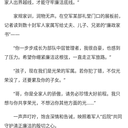
家人出界越线，才能守牢廉洁底线。”
家规家训，润物无声。在空军某部礼堂门口的展板前，
记者读到数十封军人家属写给丈夫、儿子、兄弟的“廉政家
书”——
“你一步步成长为部队中层管理者，我很自豪，也感到
了压力。希望你绷紧廉洁这根弦，一直走正军旅路。”
“孩子，现在我们是光荣的军属。若你犯了错，不仅光
荣没了，还要累及你的子女。”
“哥，你是全家人的骄傲，请务必珍惜大好前程。我只
想与你共享荣光，不想沾你其他方面的光……”
一声声叮咛，饱含深情和告诫，映照着军人“后院”共同
守护清正廉洁的殷切之心。