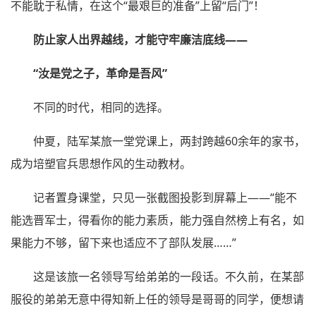
不能耽于私情，在这个“最艰巨的准备”上留“后门”！
防止家人出界越线，才能守牢廉洁底线——
“汝是党之子，革命是吾风”
不同的时代，相同的选择。
仲夏，陆军某旅一堂党课上，两封跨越60余年的家书，
成为培塑官兵思想作风的生动教材。
记者置身课堂，只见一张截图投影到屏幕上——“能不
能选晋军士，得看你的能力素质，能力强自然榜上有名，如
果能力不够，留下来也适应不了部队发展……”
这是该旅一名领导写给弟弟的一段话。不久前，在某部
服役的弟弟无意中得知新上任的领导是哥哥的同学，便想请