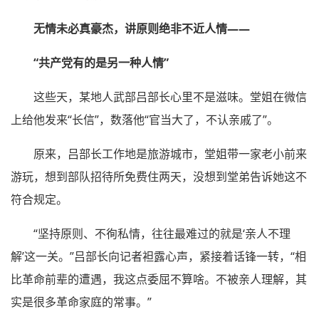
无情未必真豪杰，讲原则绝非不近人情——
“共产党有的是另一种人情”
这些天，某地人武部吕部长心里不是滋味。堂姐在微信
上给他发来“长信”，数落他“官当大了，不认亲戚了”。
原来，吕部长工作地是旅游城市，堂姐带一家老小前来
游玩，想到部队招待所免费住两天，没想到堂弟告诉她这不
符合规定。
“坚持原则、不徇私情，往往最难过的就是‘亲人不理
解’这一关。”吕部长向记者袒露心声，紧接着话锋一转，“相
比革命前辈的遭遇，我这点委屈不算啥。不被亲人理解，其
实是很多革命家庭的常事。”