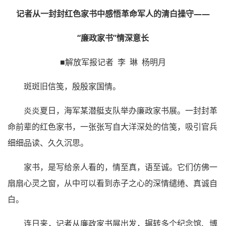
记者从一封封红色家书中感悟革命军人的清白操守——
“廉政家书”情深意长
■解放军报记者 李 琳 杨明月
斑斑旧信笺，殷殷家国情。
炎炎夏日，海军某潜艇支队举办廉政家书展。一封封革
命前辈的红色家书，一张张写自大洋深处的信笺，吸引官兵
细细品读、久久沉思。
家书，是写给亲人看的，情至真，语至诚。它们仿佛一
扇扇心灵之窗，从中可以看到赤子之心的深情缱绻、真诚自
白。
连日来，记者从廉政家书展出发，辗转多个纪念馆、博