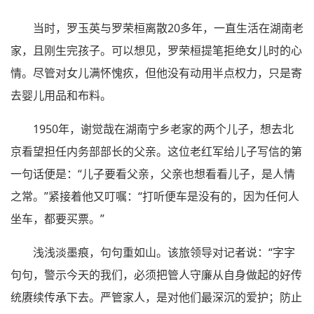
当时，罗玉英与罗荣桓离散20多年，一直生活在湖南老
家，且刚生完孩子。可以想见，罗荣桓提笔拒绝女儿时的心
情。尽管对女儿满怀愧疚，但他没有动用半点权力，只是寄
去婴儿用品和布料。
1950年，谢觉哉在湖南宁乡老家的两个儿子，想去北
京看望担任内务部部长的父亲。这位老红军给儿子写信的第
一句话便是：“儿子要看父亲，父亲也想看看儿子，是人情
之常。”紧接着他又叮嘱：“打听便车是没有的，因为任何人
坐车，都要买票。”
浅浅淡墨痕，句句重如山。该旅领导对记者说：“字字
句句，警示今天的我们，必须把管人守廉从自身做起的好传
统赓续传承下去。严管家人，是对他们最深沉的爱护；防止