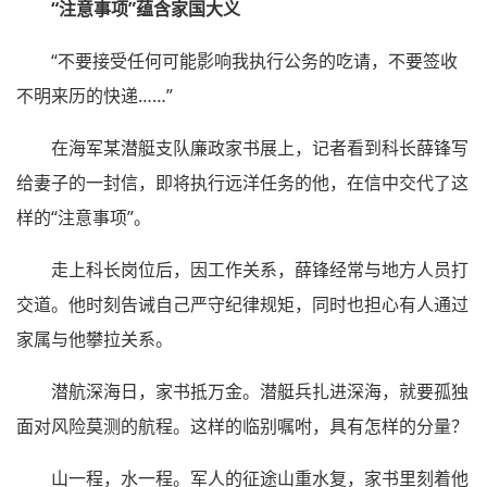
“注意事项”蕴含家国大义
“不要接受任何可能影响我执行公务的吃请，不要签收
不明来历的快递……”
在海军某潜艇支队廉政家书展上，记者看到科长薛锋写
给妻子的一封信，即将执行远洋任务的他，在信中交代了这
样的“注意事项”。
走上科长岗位后，因工作关系，薛锋经常与地方人员打
交道。他时刻告诫自己严守纪律规矩，同时也担心有人通过
家属与他攀拉关系。
潜航深海日，家书抵万金。潜艇兵扎进深海，就要孤独
面对风险莫测的航程。这样的临别嘱咐，具有怎样的分量？
山一程，水一程。军人的征途山重水复，家书里刻着他