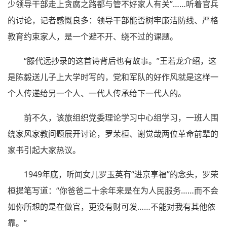
少领导干部走上贪腐之路都与管不好家人有关”……听着官兵
的讨论，记者感慨良多：领导干部能否树牢廉洁防线、严格
教育约束家人，是一个避不开、绕不过的课题。
“滕代远抄录的这首诗背后也有故事。”王若龙介绍，这
是陈毅送儿子上大学时写的，党和军队的好作风就是这样一
个人传递给另一个人、一代人传承给下一代人的。
前不久，该旅组织党委理论学习中心组学习，一班人围
绕家风家教问题展开讨论，罗荣桓、谢觉哉两位革命前辈的
家书引起大家热议。
1949年底，听闻女儿罗玉英有“进京享福”的念头，罗荣
桓提笔写道：“你爸爸二十余年来是在为人民服务……而不会
如你所想的是在做官，更没有财可发……不能对我有其他依
靠。”