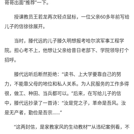
哥哥出面“推荐”一下。
授课教员王若龙再次轻点鼠标，一位父亲60多年前写给
儿子的信徐徐展开。
当时，滕代远的儿子滕久明想报考哈尔滨军事工程学
院。担心考不上，他想让父亲给昔日老部下、学院领导打个
招呼。
滕代远听后断然拒绝：“读书、上大学要靠自己的努
力，不能靠父母的地位和私人关系。为人民服务的工作多得
很，做工、种田、当兵都可以。”后来，在写给儿子的信
中，滕代远抄录了一首诗：“汝是党之子，革命是吾风。汝
是无产者，勤俭是吾宗……”
“这两封信，是家教家风的生动教材”“从违纪案例看，不