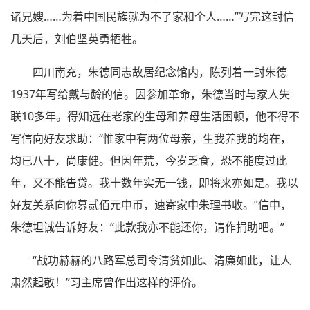
诸兄嫂……为着中国民族就为不了家和个人……”写完这封信
几天后，刘伯坚英勇牺牲。
四川南充，朱德同志故居纪念馆内，陈列着一封朱德
1937年写给戴与龄的信。因参加革命，朱德当时与家人失
联10多年。得知远在老家的生母和养母生活困顿，他不得不
写信向好友求助：“惟家中有两位母亲，生我养我的均在，
均已八十，尚康健。但因年荒，今岁乏食，恐不能度过此
年，又不能告贷。我十数年实无一钱，即将来亦如是。我以
好友关系向你募贰佰元中币，速寄家中朱理书收。”信中，
朱德坦诚告诉好友：“此款我亦不能还你，请作捐助吧。”
“战功赫赫的八路军总司令清贫如此、清廉如此，让人
肃然起敬！”习主席曾作出这样的评价。