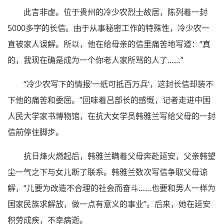
此言非虚。位于贵州的冷少农烈士故居，陈列着一封
5000多字的长信。由于从事秘密工作的特殊性，冷少农一
直被家人误解。所以，他在给母亲的信里痛苦地写道：“真
的，我现在确是成为一个你老人家所骂的人了……”
“冷少农写下的情报‘一纸可抵百万兵’，这封长信却装不
下他的痛苦和委屈。”回味着吕部长的感慨，记者走进中国
人民大学家书博物馆，在抗大女学员韩雅兰写给父母的一封
信前停住脚步。
抗日烽火燃起后，韩雅兰瞒着父母奔赴延安，父亲韩望
尘一气之下与女儿断了联系。韩雅兰数次写信争取父母谅
解，“儿要为改造不合理的社会而奋斗……也要和男人一样为
国家民族求解放，做一点有意义的事业”。后来，她在延安
积劳成疾，不幸病逝。