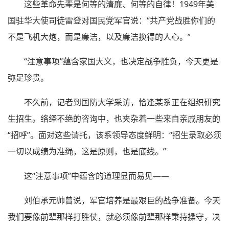
这些革命先辈是何等的清廉、何等的自律！1949年美
国驻华大使司徒雷登对国民党军官说：“共产党战胜你们的
不是飞机大炮，而是廉洁，以及廉洁换得的人心。”
“注意事项”蕴含家国大义，也决定战争胜负，今天更是
弥足珍贵。
不久前，记者到国防大学采访，恰逢某系正在组织研究
生招生。络绎不绝的咨询中，也夹杂着一些来自亲戚朋友的
“招呼”。面对这些请托，该系领导态度鲜明：“招生录取必须
一切以成绩为准绳，这是原则，也是底线。”
这“注意事项”中蕴含的道理显而易见——
刘伯承元帅曾说，军官培养是最艰巨的战争准备。今天
我们要像前辈那样打胜仗，就必须像前辈那样秉持操守，决