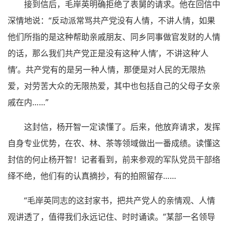
接到信后，毛岸英明确拒绝了表舅的请求。他在回信中
深情地说：“反动派常骂共产党没有人情，不讲人情，如果
他们所指的是这种帮助亲戚朋友、同乡同事做官发财的人情
的话，那么我们共产党正是没有这种‘人情’，不讲这种‘人
情’。共产党有的是另一种人情，那便是对人民的无限热
爱，对劳苦大众的无限热爱，其中也包括自己的父母子女亲
戚在内……”
这封信，杨开智一定读懂了。后来，他放弃请求，发挥
自身专业优势，在农、林、茶等领域做出一番成绩。读懂这
封信的何止杨开智！记者看到，前来参观的军队党员干部络
绎不绝，他们有的认真摘抄，有的拍照留存……
“毛岸英同志的这封家书，把共产党人的亲情观、人情
观讲透了，值得我们永远记住、时时诵读。”某部一名领导