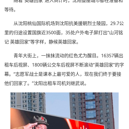
随着“英雄回家”进入倒计时，沈阳整座城市都在准备和
等待。
从沈阳桃仙国际机场到沈阳抗美援朝烈士陵园，29.7公
里的归途设置国旗近3500面，35处户外电子屏打出“山河铭
记 英雄回家”等字样，静候英雄回家。
青年大街上，一抹抹流动的红色尤为醒目。16357辆出
租车后视屏、1800辆公交车后视屏不断滚动“英雄回家”的字
幕。“志愿军战士是课本上最可爱的人，现在我们终于要接
他们回家了。”沈阳出租车司机刘继武说。