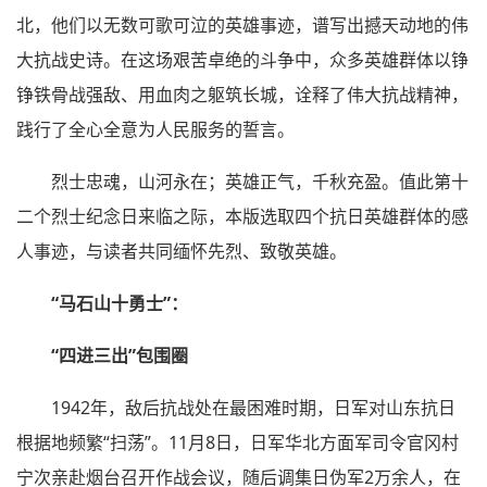
北，他们以无数可歌可泣的英雄事迹，谱写出撼天动地的伟
大抗战史诗。在这场艰苦卓绝的斗争中，众多英雄群体以铮
铮铁骨战强敌、用血肉之躯筑长城，诠释了伟大抗战精神，
践行了全心全意为人民服务的誓言。
烈士忠魂，山河永在；英雄正气，千秋充盈。值此第十
二个烈士纪念日来临之际，本版选取四个抗日英雄群体的感
人事迹，与读者共同缅怀先烈、致敬英雄。
“马石山十勇士”：
“四进三出”包围圈
1942年，敌后抗战处在最困难时期，日军对山东抗日
根据地频繁“扫荡”。11月8日，日军华北方面军司令官冈村
宁次亲赴烟台召开作战会议，随后调集日伪军2万余人，在