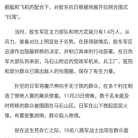
舰艇和飞机的配合下，对胶东抗日根据地展开拉网合围式
“扫荡”。
当时，胶东军区主力部队和地方武装只有1.4万人，从
兵力、装备对比上明显处于劣势。在获得敌情后，胶东军区
迅速作出隐蔽转移的决定，并制订具体的行动部署。在日伪
军大部队到来前，马石山附近的党政军机关、兵工厂、医院
和部分群众已跳出敌人的包围圈，保存了有生力量。
扑空的日军将魔爪伸向手无寸铁的群众，在多个村庄制
造了惨绝人寰的屠杀惨案。11月23日傍晚，数千名未能及
时转移的群众被围困在马石山区。日军在山下燃起层层火
堆，布置密集岗哨，群众陷入绝境。
就在这生死存亡之际，10名八路军战士出现在群众面