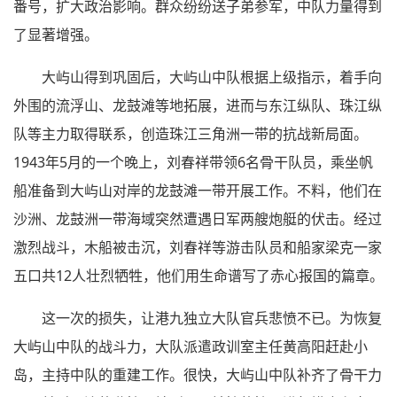
番号，扩大政治影响。群众纷纷送子弟参军，中队力量得到
了显著增强。
大屿山得到巩固后，大屿山中队根据上级指示，着手向
外围的流浮山、龙鼓滩等地拓展，进而与东江纵队、珠江纵
队等主力取得联系，创造珠江三角洲一带的抗战新局面。
1943年5月的一个晚上，刘春祥带领6名骨干队员，乘坐帆
船准备到大屿山对岸的龙鼓滩一带开展工作。不料，他们在
沙洲、龙鼓洲一带海域突然遭遇日军两艘炮艇的伏击。经过
激烈战斗，木船被击沉，刘春祥等游击队员和船家梁克一家
五口共12人壮烈牺牲，他们用生命谱写了赤心报国的篇章。
这一次的损失，让港九独立大队官兵悲愤不已。为恢复
大屿山中队的战斗力，大队派遣政训室主任黄高阳赶赴小
岛，主持中队的重建工作。很快，大屿山中队补齐了骨干力