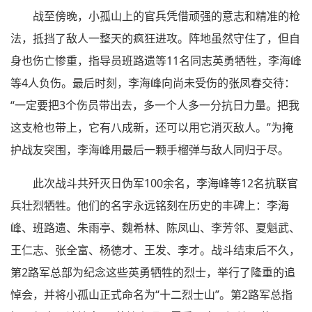
战至傍晚，小孤山上的官兵凭借顽强的意志和精准的枪
法，抵挡了敌人一整天的疯狂进攻。阵地虽然守住了，但自
身也伤亡惨重，指导员班路遗等11名同志英勇牺牲，李海峰
等4人负伤。最后时刻，李海峰向尚未受伤的张凤春交待：
“一定要把3个伤员带出去，多一个人多一分抗日力量。把我
这支枪也带上，它有八成新，还可以用它消灭敌人。”为掩
护战友突围，李海峰用最后一颗手榴弹与敌人同归于尽。
此次战斗共歼灭日伪军100余名，李海峰等12名抗联官
兵壮烈牺牲。他们的名字永远铭刻在历史的丰碑上：李海
峰、班路遗、朱雨亭、魏希林、陈凤山、李芳邻、夏魁武、
王仁志、张全富、杨德才、王发、李才。战斗结束后不久，
第2路军总部为纪念这些英勇牺牲的烈士，举行了隆重的追
悼会，并将小孤山正式命名为“十二烈士山”。第2路军总指