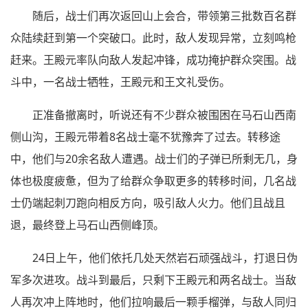
随后，战士们再次返回山上会合，带领第三批数百名群
众陆续赶到第一个突破口。此时，敌人发现异常，立刻鸣枪
赶来。王殿元率队向敌人发起冲锋，成功掩护群众突围。战
斗中，一名战士牺牲，王殿元和王文礼受伤。
正准备撤离时，听说还有不少群众被围困在马石山西南
侧山沟，王殿元带着8名战士毫不犹豫奔了过去。转移途
中，他们与20余名敌人遭遇。战士们的子弹已所剩无几，身
体也极度疲惫，但为了给群众争取更多的转移时间，几名战
士仍端起刺刀跑向相反方向，吸引敌人火力。他们且战且
退，最终登上马石山西侧峰顶。
24日上午，他们依托几处天然岩石顽强战斗，打退日伪
军多次进攻。战斗到最后，只剩下王殿元和两名战士。当敌
人再次冲上阵地时，他们拉响最后一颗手榴弹，与敌人同归