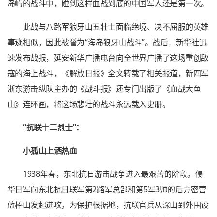
岛屿的战斗中，碰到这样血战到底的中国军人还是第一次。
此战与八路军狼牙山五壮士面临绝境、决不屈服的英雄
事迹相似，因此被誉为“海岛狼牙山战斗”。战后，新华社迅
速发布战报，延安新华广播电台向全世界广播了这场重创敌
寇的海上战斗，《解放日报》全文转载了相关报道，新四军
浙东游击纵队主办的《战斗报》还专门出版了《血战大鱼
山》连环画，将这场悲壮的战斗永远载入史册。
“抗联十二烈士”：
小孤山上洒热血
1938年春，东北抗日游击战争进入最艰苦的阶段。侵
华日军向东北抗日联军第2路军总部和第5军3师的后方密营
蓝棒山发起进攻。为保护根据地，抗联官兵从深山到外围设