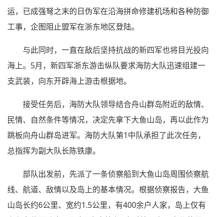
运，已成强弩之末的日伪军在沿海拼命修建机场和各种防御
工事，企图阻止盟军在浙东地区登陆。
与此同时，一直在敌后坚持抗战的新四军也将目光投向
海上。5月，新四军浙东游击纵队要求海防大队迅速组建一
支武装，向东开辟海上游击根据地。
接受任务后，海防大队领导结合舟山群岛附近的敌情、
民情、自然条件等情况，决定先拿下大鱼山岛，再以此作为
跳板向舟山群岛进军。海防大队第1中队承担了此次任务，
总指挥为副大队长陈铁康。
部队出发前，先派了一条侦察船到大鱼山岛周围侦察航
线、航道、敌情以及岛上的基本情况。根据侦察报告，大鱼
山岛长约6公里、宽约1.5公里，有400余户人家，岛上仅有