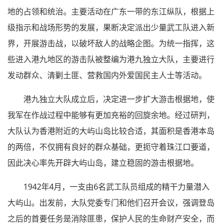
地的占领和统治。主要活动在广东一带的东江纵队，根据上
级指示和战场形势的发展，果断决定派出少量武工队进入新
界，开展游击战，以破坏敌人的战略企图。为统一指挥，这
些进入港九地区的游击队被整编为港九独立大队，主要进行
发动群众、清剿土匪、营救国内外爱国民主人士等活动。
港九独立大队成立后，决定进一步扩大游击根据地，使
我军在作战过程中能够有更加充裕的回旋余地。经过研判，
大队认为香港附近的大屿山岛比较合适，其面积是香港本岛
的两倍，不仅拥有良好的群众基础，更扼守着珠江口要道，
因此决心率先开辟大屿山岛，建立稳固的游击根据地。
1942年4月，一支由6名武工队员组成的精干力量潜入
大屿山。出发前，大队党委专门和他们召开会议，强调登岛
之后的首要任务是消除匪患，保护人民的生命财产安全，而