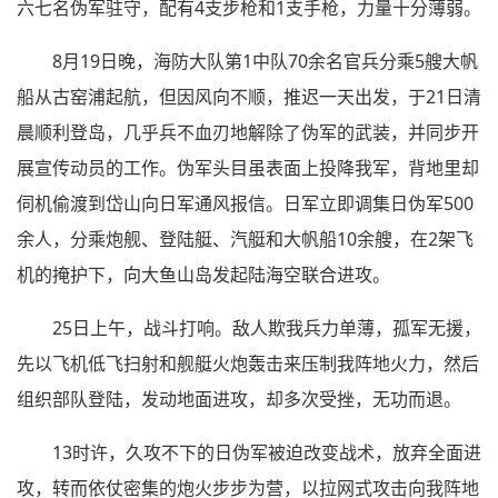
六七名伪军驻守，配有4支步枪和1支手枪，力量十分薄弱。
8月19日晚，海防大队第1中队70余名官兵分乘5艘大帆
船从古窑浦起航，但因风向不顺，推迟一天出发，于21日清
晨顺利登岛，几乎兵不血刃地解除了伪军的武装，并同步开
展宣传动员的工作。伪军头目虽表面上投降我军，背地里却
伺机偷渡到岱山向日军通风报信。日军立即调集日伪军500
余人，分乘炮舰、登陆艇、汽艇和大帆船10余艘，在2架飞
机的掩护下，向大鱼山岛发起陆海空联合进攻。
25日上午，战斗打响。敌人欺我兵力单薄，孤军无援，
先以飞机低飞扫射和舰艇火炮轰击来压制我阵地火力，然后
组织部队登陆，发动地面进攻，却多次受挫，无功而退。
13时许，久攻不下的日伪军被迫改变战术，放弃全面进
攻，转而依仗密集的炮火步步为营，以拉网式攻击向我阵地