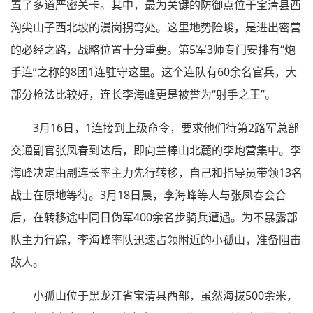
置了多道严密关卡。其中，最为关键的防御点位于宝清县西
沟尖山子西北坡的漫岗拐弯处。这里地势险峻，是进出密营
的必经之路，战略位置十分重要。第5军3师专门安排有“炮
手连”之称的8团1连驻守这里。这个连队有60余名官兵，大
部分枪法比较好，连长李海峰更是被誉为“射手之王”。
3月16日，1连接到上级命令，要求他们待第2路军总部
交通副官张凤春到达后，即向兰棒山北麓的李炮营集中。李
海峰决定由副连长率主力先行转移，自己和指导员带领13名
战士在原地等待。3月18日晨，李海峰等人与张凤春会合
后，在转移途中同日伪军400余名步骑兵遭遇。为不暴露部
队主力行踪，李海峰率队迅速占领附近的小孤山，准备阻击
敌人。
小孤山位于黑龙江省宝清县西部，虽然海拔500余米，