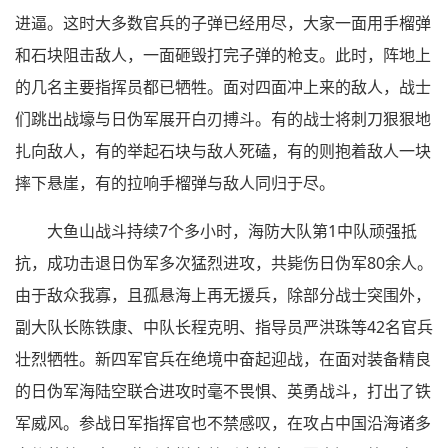
进逼。这时大多数官兵的子弹已经用尽，大家一面用手榴弹
和石块阻击敌人，一面砸毁打完子弹的枪支。此时，阵地上
的几名主要指挥员都已牺牲。面对四面冲上来的敌人，战士
们跳出战壕与日伪军展开白刃搏斗。有的战士将刺刀狠狠地
扎向敌人，有的举起石块与敌人死磕，有的则抱着敌人一块
摔下悬崖，有的拉响手榴弹与敌人同归于尽。
大鱼山战斗持续7个多小时，海防大队第1中队顽强抵
抗，成功击退日伪军多次猛烈进攻，共毙伤日伪军80余人。
由于敌众我寡，且孤悬海上再无援兵，除部分战士突围外，
副大队长陈铁康、中队长程克明、指导员严洪珠等42名官兵
壮烈牺牲。新四军官兵在绝境中奋起迎战，在面对装备精良
的日伪军海陆空联合进攻时毫不畏惧、英勇战斗，打出了铁
军威风。参战日军指挥官也不禁感叹，在攻占中国沿海诸多