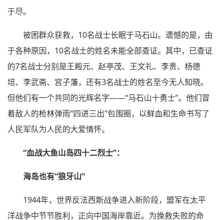
于尽。
被困群众获救，10名战士长眠于马石山。遗憾的是，由
于各种原因，10名战士的姓名未能全部查证。其中，已查证
的7名战士分别是王殿元、赵亭茂、王文礼、李贵、杨德
培、李武斋、宫子藩，还有3名战士的姓名至今无人知晓。
但他们有一个共同的光辉名字——“马石山十勇士”。他们冒
着敌人的枪林弹雨“四进三出”包围圈，以鲜血和生命书写了
人民军队为人民的大爱情怀。
“血战大鱼山岛四十二烈士”：
海岛也有“狼牙山”
1944年，世界反法西斯战争进入新阶段，盟军在太平
洋战争中节节胜利，正向中国海岸靠近。为挽救失败的命