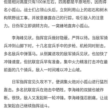
但是相对高度只有100米左右，四周都是平原地形，因而得
名小孤山。战士们占领山头后，立刻利用山上的岩石和树木
构筑野战工事，并故意暴露自己的行踪，吸引敌人的注意
力。日伪军立即调转方向，一窝蜂地直奔小孤山。
李海峰见状，指挥官兵做好隐蔽，严阵以待。当敌军骑
兵冲到山脚下时，十几名官兵手中的步枪、机枪同时射击，
多名敌兵中弹落马。从侧翼进攻的敌军骑兵见状，也加快了
冲锋速度，但抗联官兵早有准备，集中火力精准打击冲在最
前面的几个骑兵，敌人一时间难以冲上山坡。
日军指挥官见久攻不下，便调集火炮对小孤山进行猛烈
轰击。多名抗联官兵在炮击中牺牲，李海峰的双腿也被炸
断。很快，敌人又发起新一轮冲锋。李海峰强忍剧痛，让战
友架起自己继续指挥战斗。