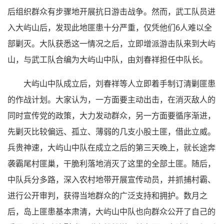
后组织群众有步骤地开展抗日游击战争。然而，武工队员进
入大屿山后，发现此地匪患十分严重，仅凭他们6人难以全
部剿灭。大队获悉这一情况之后，立即增派游击队来到大屿
山，与武工队合编为大屿山中队，由刘春祥担任中队长。
大屿山中队成立后，刘春祥等人立即着手制订清剿匪患
的作战计划。大家认为，一方面要主动出击，在消灭敌人的
同时宣传党的政策，大力发动群众，另一方面要循序渐进，
先剿灭比较偏远、孤立、薄弱的几支小股土匪，借此立威。
兵贵神速，大屿山中队在成立之后的第三天晚上，就长途奔
袭霸尾村匪巢，干脆利落地消灭了这里的全部土匪。随后，
中队兵分多路，深入农村地带开展宣传动员，并抓捕村霸、
进行公开审判，获得当地群众的广泛支持和拥护。数月之
后，岛上匪患基本肃清，大屿山中队也向群众公开了自己的