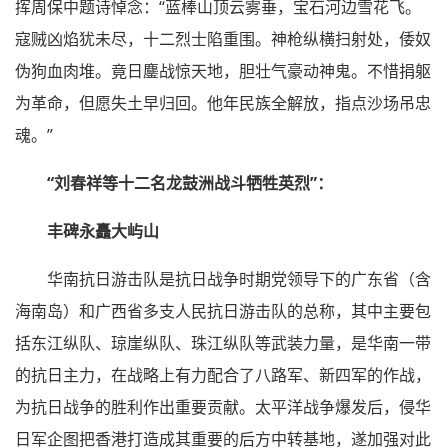
挥周保中题诗悼念：“蓝棒山顶云雾垂，宝石河边雪花飞。
寇贼凶焰犹未尽，十二烈士陷重围。神枪纵横扫射处，倭奴
伪狗血肉堆。竟日鏖战惊天地，胆壮气豪动神鬼。不惜捐躯
为革命，但愿失土早归回。他年民族全解放，指点沙场吊忠
魂。”
“刘春祥等十二名龙鼓洲战斗牺牲英烈”：
丰碑永矗大屿山
华南抗日游击队是抗日战争时期党领导下的广东省（含
海南岛）和广西省多支人民抗日游击队的总称，其中主要包
括东江纵队、琼崖纵队、珠江纵队等武装力量，是华南一带
的抗日主力，在战略上有力配合了八路军、新四军的作战，
为抗日战争的胜利作出重要贡献。太平洋战争爆发后，侵华
日军企图把香港打造成其重要的后方中转基地，遂加强对此