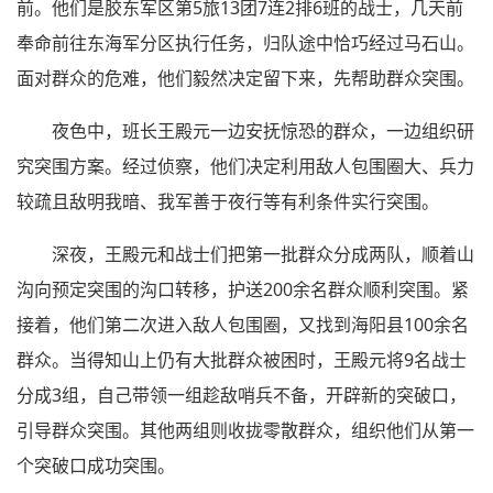
前。他们是胶东军区第5旅13团7连2排6班的战士，几天前
奉命前往东海军分区执行任务，归队途中恰巧经过马石山。
面对群众的危难，他们毅然决定留下来，先帮助群众突围。
夜色中，班长王殿元一边安抚惊恐的群众，一边组织研
究突围方案。经过侦察，他们决定利用敌人包围圈大、兵力
较疏且敌明我暗、我军善于夜行等有利条件实行突围。
深夜，王殿元和战士们把第一批群众分成两队，顺着山
沟向预定突围的沟口转移，护送200余名群众顺利突围。紧
接着，他们第二次进入敌人包围圈，又找到海阳县100余名
群众。当得知山上仍有大批群众被困时，王殿元将9名战士
分成3组，自己带领一组趁敌哨兵不备，开辟新的突破口，
引导群众突围。其他两组则收拢零散群众，组织他们从第一
个突破口成功突围。