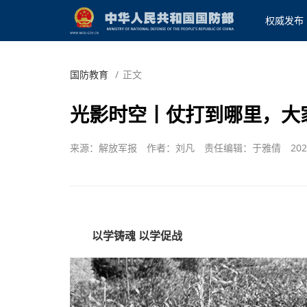
权威发布
国防教育
/
正文
光影时空丨仗打到哪里，大
来源：解放军报
作者：刘凡
责任编辑：于雅倩
202
以学铸魂 以学促战