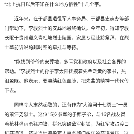
“北上抗日以后不知在什么地方牺牲”十几个字。
近年来，在于都县退役军人事务局、于都县史志办等部
门帮助下，李骏烈士的安葬地最终确认。今年初，得知李骏
长眠于贵州遵义青杠坡烈士陵园，家属专程赴黔祭拜，在烈
士墓前诉说跨越时空的牵挂与等待。
“能找到爷爷的安葬地，多亏党和政府以及社会各界的
帮助。”李骏烈士的孙子李太阳抚摸着先辈泛黄的家书，热
泪盈眶。他表示，要赓续红色血脉，把先辈的精神一代代传
下去。
同样令人肃然起敬的，还有作为“大渡河十七勇士”一员
的萧汗尧烈士。这位15岁参军的于都子弟，与16名战友冒
着枪林弹雨勇猛冲锋，拼死突破敌军封锁，为红军攻占渡口
打开通道。经过当地退役军人事务部门多年的严谨考证，这