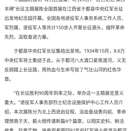
丰碑”长征主题展陈全国首展在江西省于都县中央红军长征
出发地纪念园开幕。全国各地退役军人事务系统工作人员、
军烈属、退役军人等共计150余人齐聚长征源头，缅怀革命
先烈，汲取奋进力量。
于都是中央红军长征集结出发地。1934年10月，8.6万
中央红军将士集结于此，从于都河八大渡口星夜渡河，义无
反顾踏上长征路，用热血与生命写就了气壮山河的红色华
章。
“在长征胜利90周年到来之际，举办这一主题展览意义
重大。”退役军人事务部烈士纪念设施保护中心工作人员介
绍，本次展陈分为北上西进启征程、浴血奋战勇向前、革命
理想高于天、薪火相传谱新篇4个篇章，以翔实史料、鲜活
故事、珍贵实物，将参观者带回92年前红军将士夜渡于都河