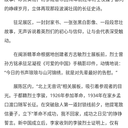
的峥嵘岁月，立体再现那段波澜壮阔的长征史诗。
驻足展区，一封封家书、一张张黑白影像、一段段悲壮
故事，无声诉说着英烈们的初心与信仰，让与会代表深受触
动。
在闽浙赣革命根据地创建者方志敏烈士展板前，烈士曾
孙方铭承驻足凝视《可爱的中国》手稿影印件，动情地说：
“今日的书声琅琅与山河锦绣，就是对先辈最好的告慰。”
展陈区内，“北上无音讯”相关展板，吸引着参观者的目
光。于都籍烈士李骏，1926年参加革命，1934年在家乡孟
口渡口随军长征。在突破敌人第一道封锁线前夕，他提笔致
信妻子，立下“革命不成功，我不回家，成功之日见”的铮铮
誓言。新中国成立后，李家收到的李骏烈士证明上，仅有