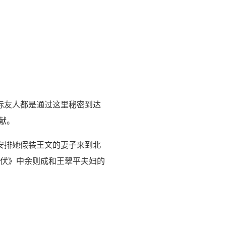
际友人都是通过这里秘密到达
贡献。
安排她假装王文的妻子来到北
潜伏》中余则成和王翠平夫妇的