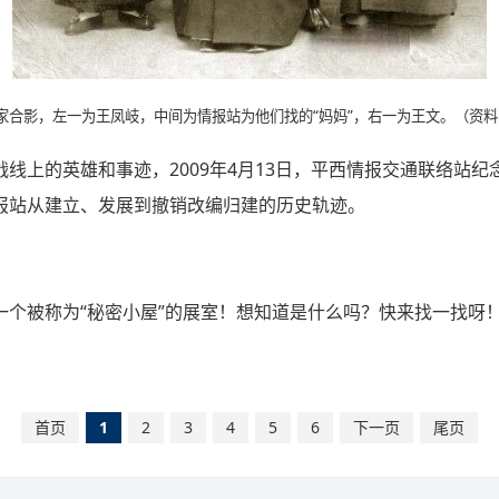
家合影，左一为王凤岐，中间为情报站为他们找的“妈妈”，右一为王文。（资料
线上的英雄和事迹，2009年4月13日，平西情报交通联络站
报站从建立、发展到撤销改编归建的历史轨迹。
一个被称为“秘密小屋”的展室！想知道是什么吗？快来找一找呀
首页
1
2
3
4
5
6
下一页
尾页