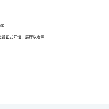
图）
纪念馆正式开馆，展厅以老照
！