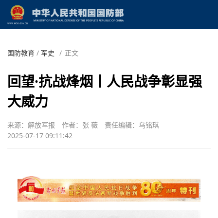
国防教育
/
军史
/
正文
回望·抗战烽烟丨人民战争彰显强
大威力
来源：解放军报
作者：张 薇
责任编辑：乌铭琪
2025-07-17 09:11:42