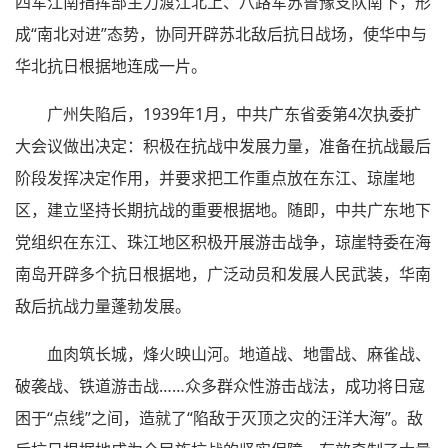
四军江南指挥部主力渡江北上、八路军苏鲁豫支队南下，形
成“南北对进”态势，协同开辟苏北敌后抗日战场，使华中与
华北抗日根据地连成一片。
广州失陷后，1939年1月，中共广东省委第4次执委扩
大会议做出决定：积极在抗战中发展力量，准备在抗战最后
阶段发挥决定作用，并要求把工作重点放在东江、琼崖地
区，建立坚持长期抗战的重要根据地。随即，中共广东地下
党组织在东江、珠江地区积极开展游击战争，琼崖特委在海
南岛开辟多个抗日根据地，广泛动员和发展人民武装，华南
敌后抗战力量蓬勃发展。
血肉筑长城，烽火映山河。地道战、地雷战、麻雀战、
破袭战、铁道游击战……众多群众性游击战法，成功将日寇
困于“点线”之间，造就了“陷敌于灭顶之灾的汪洋大海”。敌