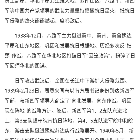
黄土高原、华北平原到江淮大地、岭南山区，八路军、新四
军等中国共产党领导的武装力量坚持播撒抗日星火，抵抗日
军侵略的烽火熊熊燃起、席卷敌后。
1938年12月，八路军主力挺进冀中、冀南、冀鲁豫边
平原和山东地区，巩固和发展抗日根据地。历经多次反“扫
荡”作战，八路军在华北地区打破日军“囚笼政策”，粉碎了日
军回师华北的图谋。
日军攻占武汉后，企图在长江中下游扩大侵略范围。
1939年2月23日，周恩来同志以南方局书记身份到达新四军
军部，与新四军领导人商定了“向北发展，向东作战，巩固
现在阵地”的战略方针。随后，新四军第1、2支队东进北
上，第3支队坚守皖南抗日阵地，第4、5支队进军皖中和皖
东，游击支队挺进豫皖苏边实行战略展开。1940年5月，新