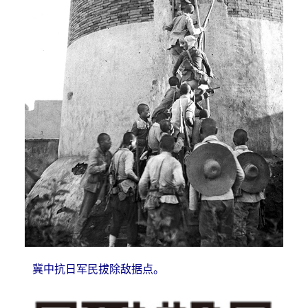
冀中抗日军民拔除敌据点。