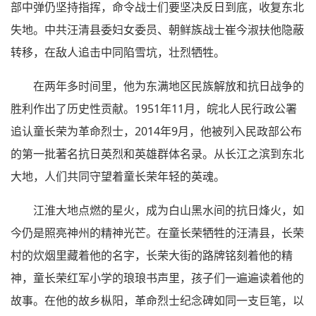
部中弹仍坚持指挥，命令战士们要坚决反日到底，收复东北
失地。中共汪清县委妇女委员、朝鲜族战士崔今淑扶他隐蔽
转移，在敌人追击中同陷雪坑，壮烈牺牲。
在两年多时间里，他为东满地区民族解放和抗日战争的
胜利作出了历史性贡献。1951年11月，皖北人民行政公署
追认童长荣为革命烈士，2014年9月，他被列入民政部公布
的第一批著名抗日英烈和英雄群体名录。从长江之滨到东北
大地，人们共同守望着童长荣年轻的英魂。
江淮大地点燃的星火，成为白山黑水间的抗日烽火，如
今仍是照亮神州的精神光芒。在童长荣牺牲的汪清县，长荣
村的炊烟里藏着他的名字，长荣大街的路牌铭刻着他的精
神，童长荣红军小学的琅琅书声里，孩子们一遍遍读着他的
故事。在他的故乡枞阳，革命烈士纪念碑如同一支巨笔，以