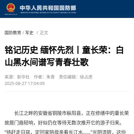
国防教育
/
军史
/
正文
铭记历史 缅怀先烈丨童长荣：白
山黑水间谱写青春壮歌
来源：新华社
作者：朱青
责任编辑：徐占虎
2025-08-27 17:04:09
长江之畔的安徽省铜陵市枞阳县，正在修缮中的童长荣
故居门扇轻响，好似仍在等待无数次推开它的游子归来。
“待赶走日寇，定回家陪母亲看长江水……”光阴流转，这份