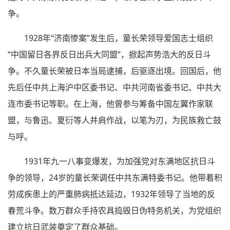
争。
1928年“济南惨案”发生后，童长荣领导爱国志士组织
“中国留日各界反日出兵大同盟”，掀起声势浩大的反日斗
争。不久童长荣被日本当局逮捕，后驱逐出境。回国后，他
先后任中共上海沪中区委书记、中共河南省委书记、中共大
连市委书记等职。在上海，他曾参与筹备中国左翼作家联
盟，与鲁迅、夏衍等人并肩作战，以笔为刃，为民族救亡鼓
与呼。
1931年九一八事变爆发，为加强党对东满地区抗日斗
争的领导，24岁的童长荣调任中共东满特委书记。他带着积
劳成疾患上的严重肺病抵达延边，1932年领导了当地的反
春荒斗争。数万群众手持农具捣毁日伪特务机关，为党组织
建立抗日武装奠定了群众基础。