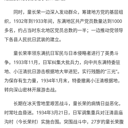
同时，童长荣一边深入发动群众，筹建地方党的基层组
织，1932年到1933年间，东满地区共产党员数量达到1000
多名，约占当时东北地区党员总数的一半；一边推动党领导
下各县人民抗日武装的建立。
童长荣率领东满抗日军民与日本侵略者进行了英勇斗
争。1933年11月，日军纠集大批兵力，向中共东满特委驻
地、小汪清抗日游击根据地大举进犯，实行残酷的“三光”。
为保存有生力量，1934年1月末，特委撤离小汪清根据地，
转向深山密林开展游击战。
长期在冰天雪地里艰苦战斗，童长荣的病情日益恶化，
时常吐血昏迷。1934年3月21日，日军调集重兵对汪清县庙
沟村（今长荣村）实施合围。突围战斗中，27岁的童长荣腹