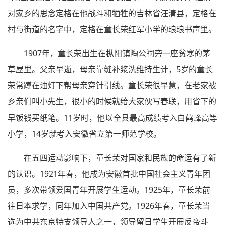
对家乡的思念定格在他战斗和牺牲的吉林省汪清县，定格在
村与街道的名字中，定格在童长荣红军小学的琅琅书声里。
1907年，童长荣出生在枞阳镇陶公祠旁一座贫寒的茅
草屋里。父亲早逝，母亲靠缝补浆洗维持生计，5岁的童长
荣常蹲在油灯下帮母亲穿针引线。童长荣很早慧，在老家被
乡亲们叫小先生，很小的时候就给大家伙写春联，用省下的
早饭钱买纸笔。11岁时，他以全县最高成绩考入白鹤峰高等
小学，14岁就考入安徽省立第一师范学校。
在五四运动影响下，童长荣对国家和民族的命运有了新
的认识。1921年春，他成为安徽首批中国社会主义青年团
员，多次带领爱国青年开展学生运动。1925年，童长荣前
往日本求学，同年加入中国共产党。1926年春，童长荣当
选为中共东京特支领导人之一，领导留日学生开展反帝斗