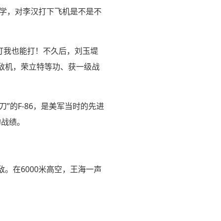
同学，对李汉打下飞机是不是不
能打我也能打！不久后，刘玉堤
敌机，荣立特等功、获一级战
刀”的F-86，是美军当时的先进
的战绩。
敌。在6000米高空，王海一声