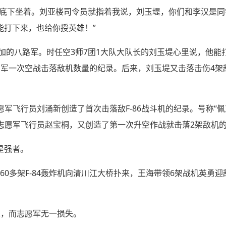
在底下坐着。刘亚楼司令员就指着我说，刘玉堤，你们和李汉是
能打下来，也给你授英雄！”
参加的八路军。时任空3师7团1大队大队长的刘玉堤心里说，他
空军一次空战击落敌机数量的纪录。后来，刘玉堤又击落击伤4架
的志愿军飞行员刘涌新创造了首次击落敌F-86战斗机的纪录。号称“佩
3岁的志愿军飞行员赵宝桐，又创造了第一次升空作战就击落2架敌机
是强者。
敌军60多架F-84轰炸机向清川江大桥扑来，王海带领6架战机英勇迎
架，而志愿军无一损失。