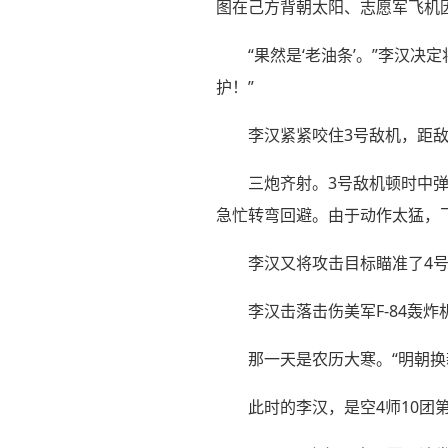
图在己方背朝太阳、志愿军飞机
“果然是‘老油条’。”李汉
护！”
李汉紧紧咬住3号敌机，距敌3
三炮齐射。3号敌机顿时中
急忙转弯回避。由于动作太猛，
李汉又将攻击目标瞄准了4
李汉击落击伤美军F-84轰
那一天是农历大寒。“明朝
此时的李汉，是空4师10团