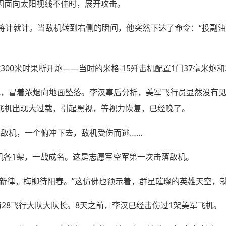
因面向太阳视线不佳时，展开攻击。
决定将计就计。当敌机转到右侧的瞬间，他突然下达了命令：“投副
00米时果断开炮——当时的米格-15歼击机配置1门37毫米炮和
弹，冒着浓烟向地面坠落。李汉事后分析，美军飞行员显然没有
飞机出现大过载，引起黑视，等视力恢复，已经晚了。
号敌机，一个俯冲下去，敌机受伤而逃……
炸机各1架，一战成名。这是志愿军空军第一次击落敌机。
换新律，梅柳待阳春。”这仿佛也预示着，群星璀璨的英雄天空，
第28飞行大队大队长。8天之前，李汉已经击伤过1架美军飞机。