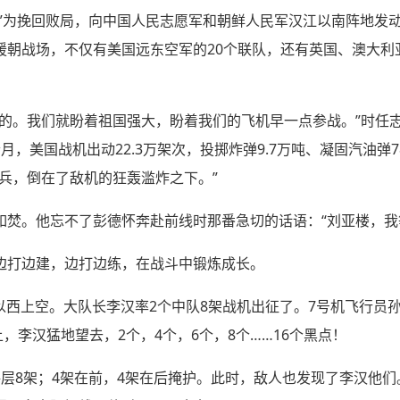
合国军”为挽回败局，向中国人民志愿军和朝鲜人民军汉江以南阵地
朝战场，不仅有美国远东空军的20个联队，还有英国、澳大利亚
。
压的。我们就盼着祖国强大，盼着我们的飞机早一点参战。”时任
，美国战机出动22.3万架次，投掷炸弹9.7万吨、凝固汽油弹780
兵，倒在了敌机的狂轰滥炸之下。”
如焚。他忘不了彭德怀奔赴前线时那番急切的话语：“刘亚楼，我
边打边建，边打边练，在战斗中锻炼成长。
定州以西上空。大队长李汉率2个中队8架战机出征了。7号机飞行
，李汉猛地望去，2个，4个，6个，8个……16个黑点！
每层8架；4架在前，4架在后掩护。此时，敌人也发现了李汉他