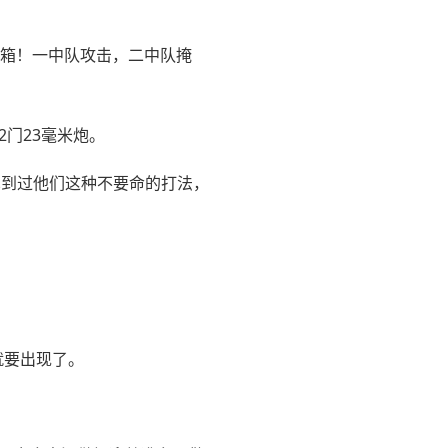
油箱！一中队攻击，二中队掩
2门23毫米炮。
见到过他们这种不要命的打法，
就要出现了。