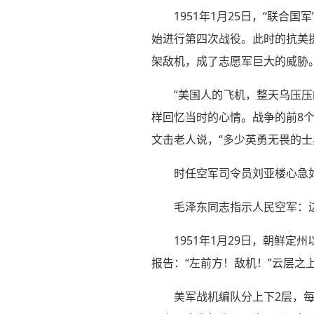
1951年1月25日，“联
始进行第四次战役。此时的抗美援
架敌机，成了志愿军巨大的威胁
“美国人的飞机，整天乌压
样回忆当时的心情。战争的前8个月
文击老人说，“多少英勇无畏的士
时任空军司令员刘亚楼心急
毛泽东同志指示人民空军：
1951年1月29日，朝鲜
报告：“左前方！敌机！”云层之上
美军战机编队分上下2层，