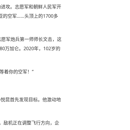
发动进攻。志愿军和朝鲜人民军开
的空军……头顶上的1700多
志愿军炮兵第一师师长文击，这
万加仑。2020年，102岁的
等着你的空军！”
员孙悦昆首先发现目标。他激动地
们。敌机正在调整飞行方向，企