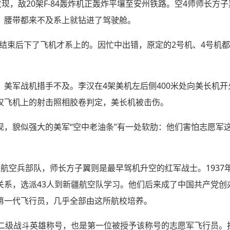
发现，敌20架F-84轰炸机正轰炸平壤至安州铁路。空4师师长方
，腰带都来不及系上就钻进了驾驶舱。
战结束后下了飞机才系上的。因忙中出错，原定的2号机、4号机
5，美军战机措手不及。李汉在4架美机左后侧400米处向美长机
汉飞机上的射击照相胶卷判定，美长机被击伤。
现，貌似强大的美军“空中老油条”有一处软肋：他们害怕志愿军
。
航空兵部队，师长方子翼则是最早驾机升空的红军战士。1937年
关系，选派43人到新疆航空队学习。他们后来成了中国共产党创
第一代飞行员，几乎全部由这所航校培养。
获二级战斗英雄称号，也是第一位被授予该称号的志愿军飞行员。