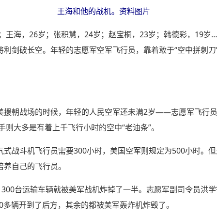
王海和他的战机。资料图片
岁；王海，26岁；张积慧，24岁；赵宝桐，23岁；韩德彩，19
将利剑破长空。年轻的志愿军空军飞行员，靠着敢于“空中拼刺刀
美援朝战场的时候，年轻的人民空军还未满2岁——志愿军飞行
对手则大多是有着上千飞行小时的空中“老油条”。
式战斗机飞行员需要300小时，美国空军则规定为500小时。
培养自己的飞行员。
1300台运输车辆就被美军战机炸掉了一半。志愿军副司令员洪学
200多辆开到了后方，其余的都被美军轰炸机炸毁了。