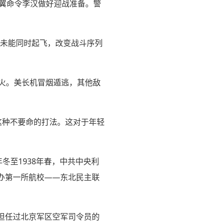
子翼命令李汉做好迎战准备。警
都未能同时起飞，改变战斗序列
开火。美长机冒烟遁逃，其他敌
这种不要命的打法。这对于年轻
冬至1938年春，中共中央利
办第一所航校——东北民主联
担任过北京军区空军司令员的