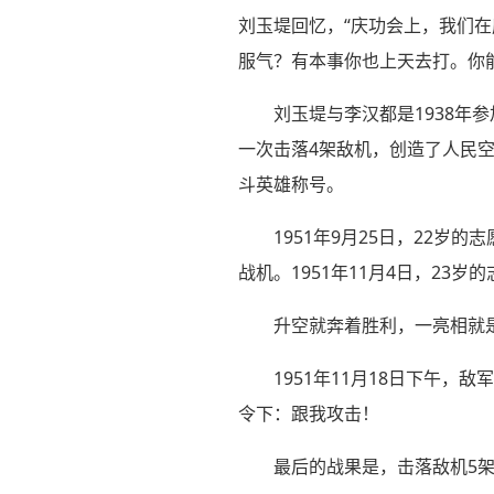
刘玉堤回忆，“庆功会上，我们
服气？有本事你也上天去打。你
刘玉堤与李汉都是1938年
一次击落4架敌机，创造了人民
斗英雄称号。
1951年9月25日，22岁
战机。1951年11月4日，2
升空就奔着胜利，一亮相就
1951年11月18日下午，
令下：跟我攻击！
最后的战果是，击落敌机5