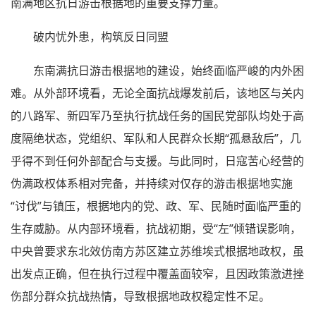
南满地区抗日游击根据地的重要支撑力量。
破内忧外患，构筑反日同盟
东南满抗日游击根据地的建设，始终面临严峻的内外困
难。从外部环境看，无论全面抗战爆发前后，该地区与关内
的八路军、新四军乃至执行抗战任务的国民党部队均处于高
度隔绝状态，党组织、军队和人民群众长期“孤悬敌后”，几
乎得不到任何外部配合与支援。与此同时，日寇苦心经营的
伪满政权体系相对完备，并持续对仅存的游击根据地实施
“讨伐”与镇压，根据地内的党、政、军、民随时面临严重的
生存威胁。从内部环境看，抗战初期，受“左”倾错误影响，
中央曾要求东北效仿南方苏区建立苏维埃式根据地政权，虽
出发点正确，但在执行过程中覆盖面较窄，且因政策激进挫
伤部分群众抗战热情，导致根据地政权稳定性不足。