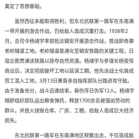
奠定了思想基础。
虽然西征未能取得胜利，但东北抗联第一路军在东南满
一带开展的游击作战，仍给敌人造成沉重打击。1938年2
月，总司令杨靖宇率部抵达辑安开展游击作战，首战即奇袭
老岭隧道工地。老岭隧道是通化至辑安铁路的关键工程，日
寇企图贯通该铁路以掠夺自然资源。杨靖宇与参谋长杨俊恒
商议后，决定彻底破坏工地以延误工期。他先派战士化装成
劳工混入工地，3月13日黄昏亲自指挥部队分路进攻守敌。
由于准备充分，战斗迅速结束，毙伤俘日伪军12人。杨靖宇
随即组织部队运出粮食弹药，释放1700余名被强迫劳动的
群众，并放火烧毁仓库、厂房、工棚，给敌人造成巨大经济
损失。
东北抗联第一路军在东南满地区频繁出击，不仅造成敌