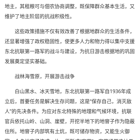
地主，其租粮可与佃农协商调整，既保障群众基本生活，又
维护了地主阶层的抗战积极性。
这些政策措施不仅有效改善了根据地群众的生活条件，
还显著增强了政权稳固性，使更多人力和物力得以集中支援
东北抗联第一路军的战斗与建设，为抗日游击根据地的巩固
发展奠定坚实基础。
战林海雪原，开展游击战争
白山黑水、冰天雪地，东北抗联第一路军自1936年成
立后，首要任务是解决生存问题，这是“保存自己，消灭敌
人”的先决条件。为应对东北特殊的地理和气候环境，抗联
官兵依托山岭、山洞、崖壁，开挖半地下的地窨子作为隐蔽
住所。地窨子内部筑有土炕，既可储存物资，又能生火御