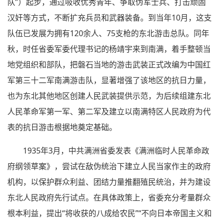
队”）起步，通过吸收优秀青年、争取伪军士兵、打击顽固
汉奸等方式，不断扩充兵员和武器装备。到当年10月，这支
队伍已发展为拥有120余人、75支枪的东北游击总队。同年
秋，时任省委军委代理书记的杨靖宇来到南满，着手整顿当
地党组织和部队，把磐石当地的游击武装正式改编为中国红
军第三十二军南满游击队，显著增强了该地区的抗日力量，
也为东北其他地区创建人民武装提供示范，为后续组建东北
人民革命军第一军、第二军及建立以南满特区人民政府为代
表的抗日游击根据地奠定基础。
1935年3月，中共满洲省委发表《满洲临时人民革命政
府纲领草案》，尝试在敌伪统治下建立人民当家作主的政府
机构，以保护群众利益、团结力量推翻殖民统治，并为建设
东北人民政府先行试点。在具体政策上，省委充分考量群众
根本利益，提出“将收获的八成给农民”“不向日本帝国主义和