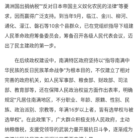
满洲国出捐纳税”“反对日本帝国主义奴化农民的法律”等要
求，因而赢得广泛支持。到当年9月，临江、金川、柳河、
通化、濛江、磐石等10余个县群众，已在党组织指导下组建
人民革命政府筹备委员会，筹备召开各级人民代表会议，迈
出了民主建政的第一步。
在后续政权建设中，南满特区政府坚持以“指导南满中
华民族的反日民族革命战争”为根本目的，不仅建立了相对
完善的政府机关，如人民军事部、粮食部、财政部、司法
部、教育部等，还在保障人民政治权益方面作出表率，明确
规定“凡居住南满地区，不分职业、年龄、原籍、性别、民
族、政治派别、宗教等，年满16岁以上者，皆有选举权与被
选举权”。在此政策下，广大群众积极支持人民政府，主动
纳粮缴税，支援党领导的武装力量开展抗日斗争，逐渐成为