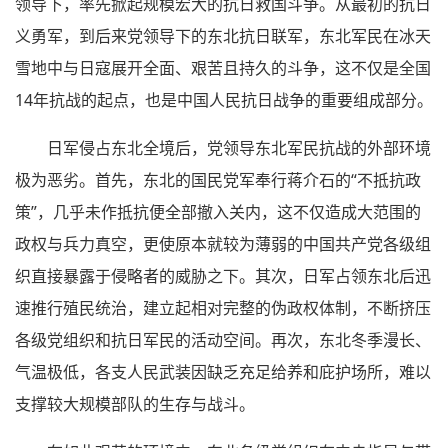
领导下，率先掀起规模宏大的抗日救国斗争。从最初的抗日
义勇军，到后来党领导下的东北抗日联军，东北军民在冰天
雪地中与日寇展开全面、艰苦且持久的斗争，这不仅是全国
14年抗战的起点，也是中国人民抗日战争的重要组成部分。
日军侵占东北全境后，党领导东北军民抗战的外部环境
极为恶劣。首先，东北的国民党军奉行蒋介石的“不抵抗政
策”，几乎未作抵抗便全部撤入关内，这不仅造成大范围的
政权与兵力真空，更使原本就较为薄弱的中国共产党各级组
织直接暴露于侵略者的威胁之下。其次，日军占领东北后迅
速推行殖民统治，建立起相对完整的伪政权体制，不断挤压
各级党组织和抗日军民的活动空间。再次，东北冬季漫长、
气温极低，各支人民武装因缺乏充足给养和庇护场所，难以
支撑较大规模部队的生存与战斗。