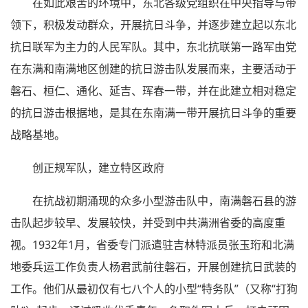
在如此艰苦的环境中，东北各级党组织在中央指导与带
领下，积极发动群众，开展抗日斗争，并逐步建立起以东北
抗日联军为主力的人民军队。其中，东北抗联第一路军由党
在东满和南满地区创建的抗日游击队发展而来，主要活动于
磐石、桓仁、通化、延吉、珲春一带，并在此建立相对稳定
的抗日游击根据地，是其在东南满一带开展抗日斗争的重要
战略基地。
创正规军队，建立特区政府
在抗战初期涌现的众多小型游击队中，南满磐石县的游
击队起步较早、发展较快，并受到中共满洲省委的高度重
视。1932年1月，省委专门派遣驻吉林特派员张玉珩和北满
地委兵运工作负责人杨君武前往磐石，开展创建抗日武装的
工作。他们从最初仅有七八个人的小型“特务队”（又称“打狗