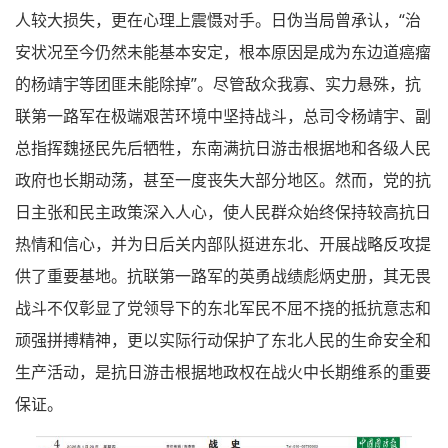
人较大损失，更在心理上震慑对手。日伪当局曾承认，“治
安状况至今仍然未能基本安定，根本原因是成为东边道癌瘤
的杨靖宇等团匪未能除掉”。尽管敌众我寡、实力悬殊，抗
联第一路军在极端艰苦环境中坚持战斗，总司令杨靖宇、副
总指挥魏拯民先后牺牲，东南满抗日游击根据地和各级人民
政府也长期动荡，甚至一度丧失大部分地区。然而，党的抗
日主张和民主政策深入人心，使人民群众始终保持较高抗日
热情和信心，并为日后关内部队挺进东北、开展战略反攻提
供了重要基地。抗联第一路军的英勇战绩彪炳史册，其无畏
战斗不仅彰显了党领导下的东北军民不屈不挠的抵抗意志和
顽强拼搏精神，更以实际行动保护了东北人民的生命安全和
生产活动，是抗日游击根据地政权在战火中长期维系的重要
保证。