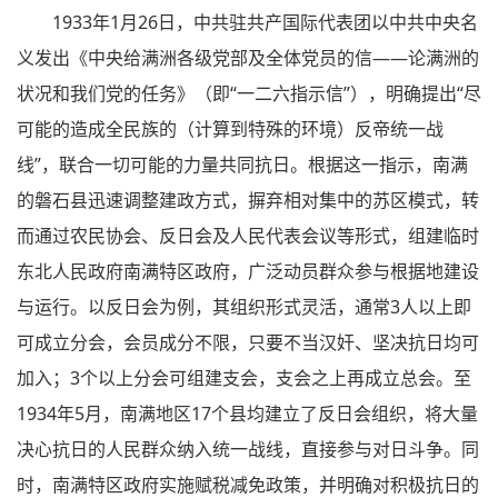
1933年1月26日，中共驻共产国际代表团以中共中央名
义发出《中央给满洲各级党部及全体党员的信——论满洲的
状况和我们党的任务》（即“一二六指示信”），明确提出“尽
可能的造成全民族的（计算到特殊的环境）反帝统一战
线”，联合一切可能的力量共同抗日。根据这一指示，南满
的磐石县迅速调整建政方式，摒弃相对集中的苏区模式，转
而通过农民协会、反日会及人民代表会议等形式，组建临时
东北人民政府南满特区政府，广泛动员群众参与根据地建设
与运行。以反日会为例，其组织形式灵活，通常3人以上即
可成立分会，会员成分不限，只要不当汉奸、坚决抗日均可
加入；3个以上分会可组建支会，支会之上再成立总会。至
1934年5月，南满地区17个县均建立了反日会组织，将大量
决心抗日的人民群众纳入统一战线，直接参与对日斗争。同
时，南满特区政府实施赋税减免政策，并明确对积极抗日的