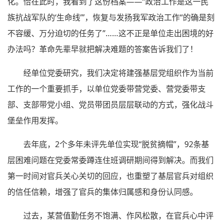
化。恰在此时，我看到了这份档案——“政治工作是这一民
族抗战军队的‘生命线’”，恢复与发扬我军政治工作“的确是刻
不容缓、万分迫切的任务了”……这不正是单位走出困境的好
办法吗？革命先辈早就把解决难题的答案告诉我们了！
经单位党委研究，我们决定将建强基层党组织作为当前
工作的一个重要抓手，以单位党委带营党委、营党委带支
部、支部带党小组、党员带团员层层联动的方式，强化战斗
堡垒作用发挥。
去年底，2个多年未评先单位实现“脱贫摘帽”，92条基
层困难问题在党委常委蹲连住班调研期间得到解决。而我们
第一时间对官兵关心关切的回应，也重塑了基层官兵对组织
的信任信赖，增强了官兵的集体归属感和身份认同感。
过去，某营值勤任务不饱满、作风松散，在官兵心中评