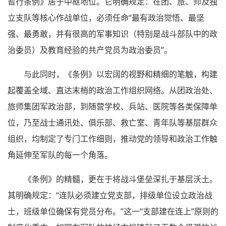
暂行条例》居于中枢地位。它明确规定：在团、旅、师及独
立支队等核心作战单位，必须任命“最有政治觉悟、最坚
强、最勇敢，并有很高的军事知识（特别是战斗部队中的政
治委员）及教育经验的共产党员为政治委员”。
与此同时，《条例》以宏阔的视野和精细的笔触，构建
起覆盖全域、直达末梢的政治工作组织网络。从团政治处、
旅师集团军政治部，到随营学校、兵站、医院等各类保障单
位，乃至战士通讯处、俱乐部、救亡室、青年队等基层群众
组织，均制定了专门工作细则，推动党的领导和政治工作触
角延伸至军队的每一个角落。
《条例》的精髓，更在于将战斗堡垒深扎于基层沃土。
其明确规定：“连队必须建立党支部，排级单位设立政治战
士，班级单位确保有党员分布。”这一“支部建在连上”原则的