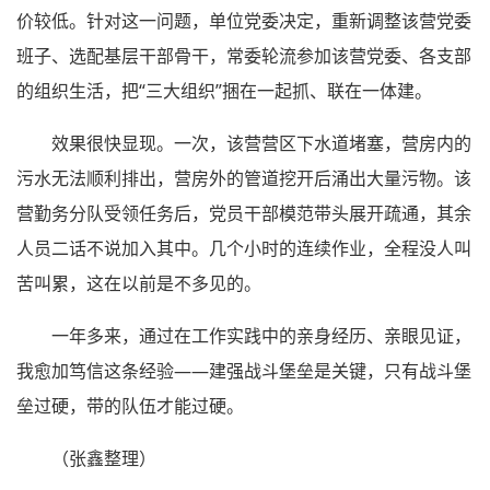
价较低。针对这一问题，单位党委决定，重新调整该营党委
班子、选配基层干部骨干，常委轮流参加该营党委、各支部
的组织生活，把“三大组织”捆在一起抓、联在一体建。
效果很快显现。一次，该营营区下水道堵塞，营房内的
污水无法顺利排出，营房外的管道挖开后涌出大量污物。该
营勤务分队受领任务后，党员干部模范带头展开疏通，其余
人员二话不说加入其中。几个小时的连续作业，全程没人叫
苦叫累，这在以前是不多见的。
一年多来，通过在工作实践中的亲身经历、亲眼见证，
我愈加笃信这条经验——建强战斗堡垒是关键，只有战斗堡
垒过硬，带的队伍才能过硬。
（张鑫整理）