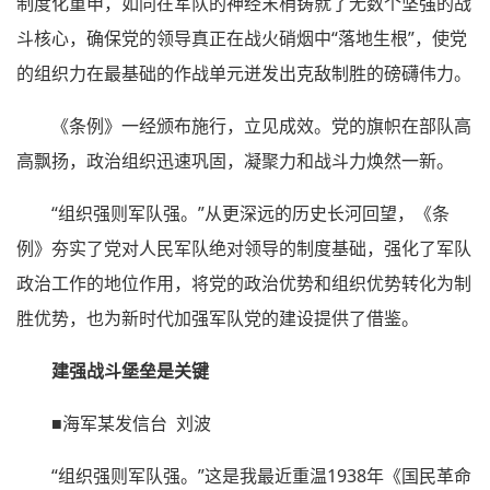
制度化重申，如同在军队的神经末梢铸就了无数个坚强的战
斗核心，确保党的领导真正在战火硝烟中“落地生根”，使党
的组织力在最基础的作战单元迸发出克敌制胜的磅礴伟力。
《条例》一经颁布施行，立见成效。党的旗帜在部队高
高飘扬，政治组织迅速巩固，凝聚力和战斗力焕然一新。
“组织强则军队强。”从更深远的历史长河回望，《条
例》夯实了党对人民军队绝对领导的制度基础，强化了军队
政治工作的地位作用，将党的政治优势和组织优势转化为制
胜优势，也为新时代加强军队党的建设提供了借鉴。
建强战斗堡垒是关键
■海军某发信台 刘波
“组织强则军队强。”这是我最近重温1938年《国民革命