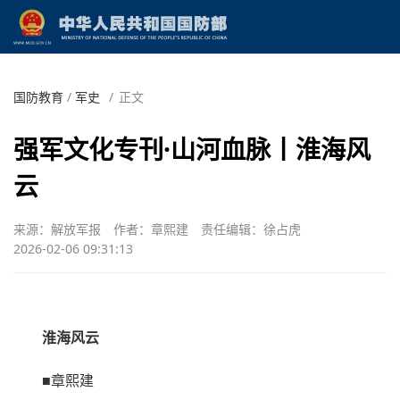
国防教育
/
军史
/
正文
强军文化专刊·山河血脉丨淮海风
云
来源：解放军报
作者：章熙建
责任编辑：徐占虎
2026-02-06 09:31:13
淮海风云
■章熙建