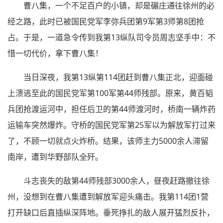
曹八集，一个不足百户的小镇，却是碾庄通往徐州的必
经之路，此时已被国民党军李弥兵团第9军第3师第8团抢
占。于是，一道急令传到我第13纵队司令员周志坚手中：不
惜一切代价，拿下曹八集！
当日深夜，我第13纵第114团赶到曹八集正北，迎面碰
上溃逃至此的国民党军第100军第44师残部。原来，黄百韬
兵团抢渡运河中，担任后卫的第44师渡河时，桥南一辆炸药
运输车突然爆炸。守桥的国民党军第25军以为解放军打过来
了，不顾一切就点火炸桥。结果，该师主力5000余人滞留
南岸，遭到华野部队全歼。
斗志丧失的敌第44师残部3000余人，昼夜赶路撤往徐
州，没想到在曹八集遭到解放军迎头痛击。我第114团1营
打开缺口后直插纵深阵地。垂死挣扎的敌人展开猛烈反扑，