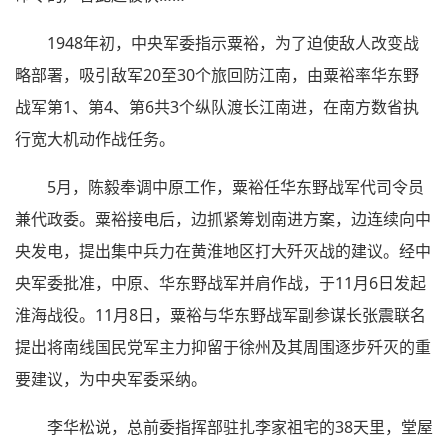
1948年初，中央军委指示粟裕，为了迫使敌人改变战
略部署，吸引敌军20至30个旅回防江南，由粟裕率华东野
战军第1、第4、第6共3个纵队渡长江南进，在南方数省执
行宽大机动作战任务。
5月，陈毅奉调中原工作，粟裕任华东野战军代司令员
兼代政委。粟裕接电后，边抓紧筹划南进方案，边连续向中
央发电，提出集中兵力在黄淮地区打大歼灭战的建议。经中
央军委批准，中原、华东野战军并肩作战，于11月6日发起
淮海战役。11月8日，粟裕与华东野战军副参谋长张震联名
提出将南线国民党军主力抑留于徐州及其周围逐步歼灭的重
要建议，为中央军委采纳。
李华松说，总前委指挥部驻扎李家祖宅的38天里，堂屋