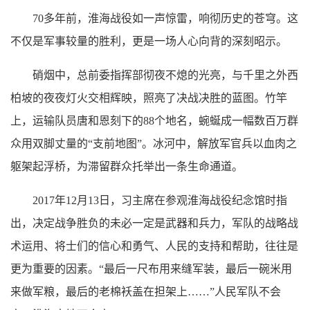
70多年前，淮海战役如一声惊雷，响彻历史的苍穹。这
不仅是军事较量的胜利，更是一场人心向背的深刻昭示。
硝烟中，总前委指挥部彻夜不熄的光亮，与千里之外西
柏坡的夜夜灯火交相辉映，照亮了决战决胜的蓝图。竹竿
上，运输队员唐和恩刻下的88个地名，蜿蜒成一幅数百万群
众用双脚丈量的“支前地图”。冰河中，解放军官兵以血肉之
躯架起浮桥，为滞留群众托举出一条生命通道。
2017年12月13日，习主席在参观淮海战役纪念馆时指
出，决定战争胜负的未必一定是武器和兵力，军队的战略战
术运用、将士们的信心和勇气、人民的支持和帮助，往往是
更为重要的因素。“最后一尺布用来缝军装，最后一碗米用
来做军粮，最后的老棉袄盖在担架上……”人民军队不会