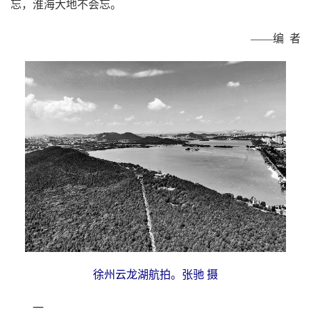
忘，淮海大地不会忘。
——编 者
徐州云龙湖航拍。张驰 摄
一