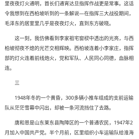
里夜夜灯火通明，首长们通宵达旦指挥作战更是常事。这话
令我想到在西柏坡听到的一条解说—在指挥三大战役期间，
毛泽东的居室里几乎是夜夜灯火，直到东方破晓。
这一刻，我仿佛看到李家祖宅窗棂中透出的光亮，与西
柏坡彻夜不熄的光芒交相辉映。西柏坡连着小李家庄，指挥
部的灯火连着前线炮火，党和军队、人民同心同德，血脉相
连。
三
1948年冬的一个黄昏，300多辆小推车组成的支前运输
队从茫茫雪幕中闪出，却被一条河流挡住了去路。
唐和恩是山东莱东县陶障区的一个普通农民，1947年2
月加入中国共产党。半个月前，区里组织小车运输队给淮海