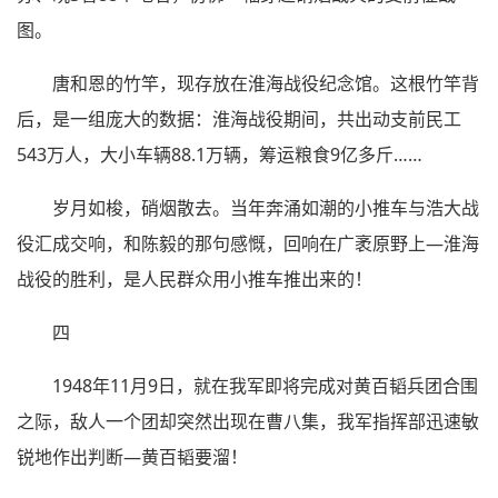
图。
唐和恩的竹竿，现存放在淮海战役纪念馆。这根竹竿背
后，是一组庞大的数据：淮海战役期间，共出动支前民工
543万人，大小车辆88.1万辆，筹运粮食9亿多斤……
岁月如梭，硝烟散去。当年奔涌如潮的小推车与浩大战
役汇成交响，和陈毅的那句感慨，回响在广袤原野上—淮海
战役的胜利，是人民群众用小推车推出来的！
四
1948年11月9日，就在我军即将完成对黄百韬兵团合围
之际，敌人一个团却突然出现在曹八集，我军指挥部迅速敏
锐地作出判断—黄百韬要溜！