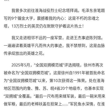
我曾多次前往淮海战役烈士纪念塔拜谒。毛泽东亲笔题
写的9个镏金大字，震撼着我的内心：这是不朽的忠魂之
塔，13万烈士的英灵仍在默默守护着这片热土！
我又走进相邻不远的一座军营，走进王杰事迹陈列馆。
一遍遍读着英雄平凡而伟大的事迹，我不禁想到，这是血脉
传承绽放出的英雄之花。
2025年5月，“全国双拥模范城”评选揭晓，徐州市再次
被命名为“全国双拥模范城”。这是徐州自1991年被首批命名
为“全国双拥模范城”以来，第10次获得这一殊荣。处在淮海
地区范围内的鲁、豫、苏、皖4省20个地级市，也基本实现
“双拥城”全覆盖。“最后一尺布用来缝军装，最后一碗米用来
做军粮，最后的老棉袄盖在担架上……”军民鱼水深情，在淮