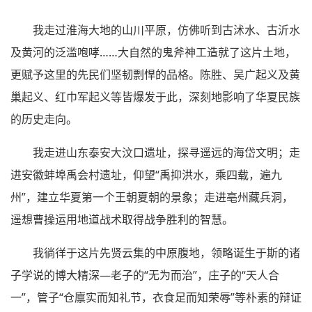
我走过淮海大地的山川平原，仿佛听到古沭水、古沂水
及黄河的泛滥咆哮……大自然的鬼斧神工造就了这片土地，
更赋予这里的先民们坚韧剽悍的品格。陈胜、吴广起义及黄
巢起义、红巾军起义等皆爆发于此，深刻地影响了华夏民族
的历史走向。
我走进山东泰安大汶口遗址，探寻遥远的海岱文明；走
进安徽蚌埠禹会村遗址，仰望“禹抑洪水，乘四载，遍九
州”，建立华夏第一个王朝夏朝的景象；走进亳州藏兵洞，
遥想曹操运用地道战术取得战争胜利的智慧。
我徜徉于这片先贤云集的中原腹地，领略诞生于斯的诸
子学说的博大精深—老子的“无为而治”，庄子的“天人合
一”，管子“仓廪实而知礼节，衣食足而知荣辱”等朴素的辩证