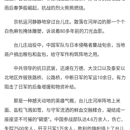
雨后春笋般崛起，抗战的烈火熊熊燃烧。
京杭运河静静地穿过台儿庄。散落在河岸边的那一个个
白色麻包掩体雕塑，诉说着80多年前的刀光血影。
台儿庄战役中，中国军队与日本侵略者鏖战旬余，当地
商户捐出粮包和盐包，给守军作构筑阵地之用。
中共领导的抗日武装，迅速在万德、大汶口以及泰安以
北地区炸毁铁路桥、公路桥，中断日军的军运10余日，有力
阻击了日军的后备增援和物资补给。
那是一种撼天动地的英雄气概，台儿庄河岸阵地上米
面、盐粒飞溅如雪，与守军流洒的鲜血交融糅合，凝结成一
座座坚不可摧的“碉堡”。中国参战部队达4.6万余人，伤亡、
失踪7500余人，歼灭日军1万余人，胜利的旗帜插上了台儿