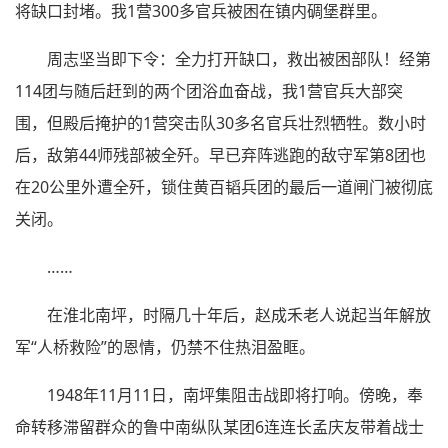
将缺口封堵。我1营300多官兵被困在镇内碉堡群里。
周志坚当即下令：全力打开缺口，救出被困部队！经第
114团与随后赶到的两个团浴血奋战，我1营官兵大部突
围，但殿后掩护的1营突击队30多名官兵壮烈牺牲。数小时
后，敌第44师残部被全歼。早已弃阵逃跑的敌守军第8团也
在20公里外遭全歼，锁住黄百韬兵团的最后一道闸门被彻底
关闭。
……
在淮北南坪，时隔几十年后，赵成禾老人说起当年解放
军“人桥救险”的恩情，仍禁不住热泪盈眶。
1948年11月11日，南坪集阻击战即将打响。傍晚，奉
命转移滞留群众的鲁中南纵队某团6连连长孟庆友带着战士