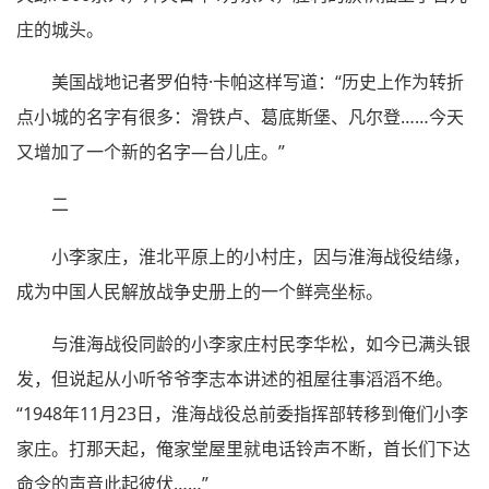
庄的城头。
美国战地记者罗伯特·卡帕这样写道：“历史上作为转折
点小城的名字有很多：滑铁卢、葛底斯堡、凡尔登……今天
又增加了一个新的名字—台儿庄。”
二
小李家庄，淮北平原上的小村庄，因与淮海战役结缘，
成为中国人民解放战争史册上的一个鲜亮坐标。
与淮海战役同龄的小李家庄村民李华松，如今已满头银
发，但说起从小听爷爷李志本讲述的祖屋往事滔滔不绝。
“1948年11月23日，淮海战役总前委指挥部转移到俺们小李
家庄。打那天起，俺家堂屋里就电话铃声不断，首长们下达
命令的声音此起彼伏……”