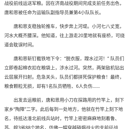
战役前线运送军粮。因在济南战役期间完成支前任务出色，
唐和恩被任命为运输队副指导员兼第4小队队长。
唐和恩支稳独轮推车，快步奔上河堤。小河七八丈宽，
河水大概齐腰深。他知道，往上游走20里地就有座桥，可绕
道会耽误时间。
唐和恩斩钉截铁地下令：“脱衣服，蹚水过河！” 队员们
立即卷起棉衣扣在粮袋上，涉水过河。突然，两架敌机钻出
云层展开扫射。危急关头，队员们都拼死保护粮食！最终，
粮食颗粒无损，却有1名队员牺牲、6人负伤……
出发去运粮前，唐和恩用小刀在探路用的竹竿上，刻下
家乡“陶障”二字。此后每到一处地方，他就在竹竿上刻下地
名，待抵达淮北前线兵站时，竹竿上密密麻麻地刻着鲁、
苏、皖3省88个地名，仿佛一幅穿越硝烟战火的支前征战