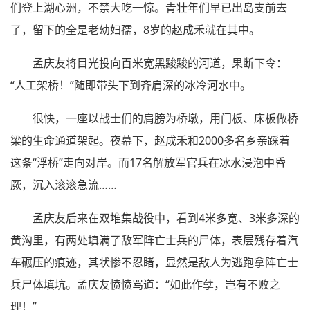
们登上湖心洲，不禁大吃一惊。青壮年们早已出岛支前去
了，留下的全是老幼妇孺，8岁的赵成禾就在其中。
孟庆友将目光投向百米宽黑黢黢的河道，果断下令：
“人工架桥！”随即带头下到齐肩深的冰冷河水中。
很快，一座以战士们的肩膀为桥墩，用门板、床板做桥
梁的生命通道架起。夜幕下，赵成禾和2000多名乡亲踩着
这条“浮桥”走向对岸。而17名解放军官兵在冰水浸泡中昏
厥，沉入滚滚急流……
孟庆友后来在双堆集战役中，看到4米多宽、3米多深的
黄沟里，有两处填满了敌军阵亡士兵的尸体，表层残存着汽
车碾压的痕迹，其状惨不忍睹，显然是敌人为逃跑拿阵亡士
兵尸体填坑。孟庆友愤愤骂道：“如此作孽，岂有不败之
理！”