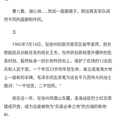
曹八集、湖心洲……犹如一面面镜子，照出两支军队迥
然不同的面貌和作风。
五
1965年7月14日，驻徐州的原济南军区装甲某师，担负
帮助民兵训练任务的班长王杰，在炸药包即将意外爆炸的危
急时刻，毅然纵身一跃扑到炸药包上，保护了在场的12名民
兵和人武干部。一个年仅23岁的年轻生命，耸立成淮海大地
上一座新的丰碑。毛泽东同志亲笔为这名平凡而伟大的战士
题词：“一不怕苦，二不怕死。”
就在这一年，在徐州凤凰山东麓，淮海战役烈士纪念塔
建成开放，成为这座被称为“兵家必争之地”的古城的新地
标。