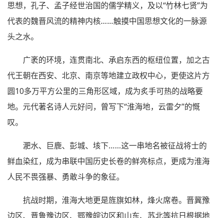
思想，孔子、孟子经世治国的儒学精义，及以“竹林七贤”为
代表的魏晋风流的精神内核……触摸中国思想文化的一脉源
头之水。
广袤的环境，连贯南北、承启东西的枢纽位置，加之古
代王朝在西安、北京、南京等地建立政权中心，更使这片方
圆10多万平方公里的三角形区域，成为炙手可热的战略要
地。元代著名诗人元好问，曾写下“淮海地，云雷夕”的慨
叹。
淝水、巨鹿、彭城、垓下……这一串地名被征战将士的
鲜血染红，成为串联中国历史长卷的鲜亮标点，更成为淮海
人民不畏强暴、勇敢斗争的象征。
抗战时期，淮海大地更是旌旗如林，烽火席卷。晋冀豫
边区、晋鲁豫边区、鄂豫皖边区和山东、苏北等抗日根据地