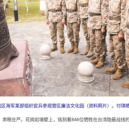
战区海军某部组织官兵参观营区廉洁文化园（资料照片）。付琪皓
，肃穆庄严。花岗岩墙壁上，铭刻着846位牺牲在台湾隐蔽战线