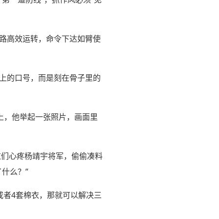
链路高效运转，命令下达如臂使
嘴上的口号，而是刻在骨子里的
上，他举起一张照片，画面里
志们心疼杨靖宇将军，偷偷凑料
什么？”
或者4套棉衣，那就可以解决三