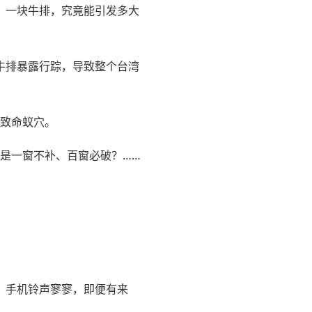
：一块牛排，究竟能引发多大
牛排暴露行踪，导致整个台湾
的致命蚁穴。
么是一窗不补、百窗必破？……
，手机铃声寥寥，即便有来