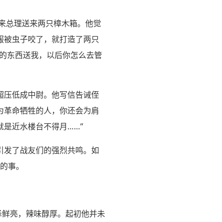
恩来总理送来两只樟木箱。他觉
服被虫子咬了，就打造了两只
家的东西送我，以后你怎么去管
启超压低成中尉。他写信告诫侄
为革命牺牲的人，你还会为肩
是近水楼台不得月……”
引发了战友们的强烈共鸣。如
雅的事。
泽鲜亮，辣味醇厚。起初他并未