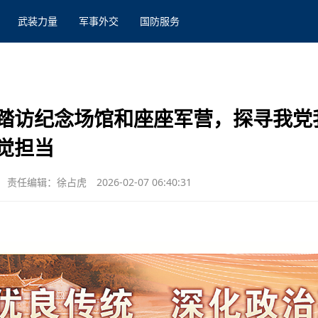
武装力量
军事外交
国防服务
踏访纪念场馆和座座军营，探寻我党
觉担当
责任编辑：徐占虎
2026-02-07 06:40:31