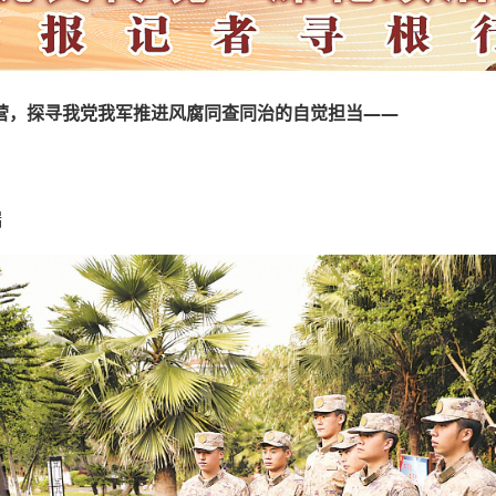
营，探寻我党我军推进风腐同查同治的自觉担当——
瑞