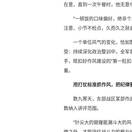
在意，直到一次午餐时，他无意
“一顿饭的口味偏好，绝非个
注意、小节不检点，久而久之就
一个单位风气的变化，恰如
受：持续深化政治整训中，全军
手，既扣好作风建设的“第一粒扣
量。
用打仗标准抓作风，把纪律
数九寒天，东部战区某部作
数纳入讲评范围。
“针尖大的窟窿能漏斗大的风
微之处，才能守住战斗力的根与魂