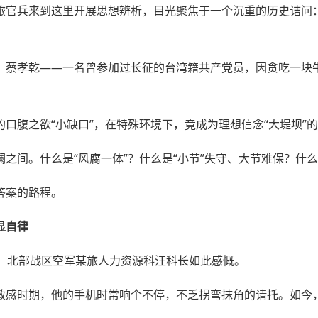
旅官兵来到这里开展思想辨析，目光聚焦于一个沉重的历史诘问
。蔡孝乾——一名曾参加过长征的台湾籍共产党员，因贪吃一块
口腹之欲“小缺口”，在特殊环境下，竟成为理想信念“大堤坝”
之间。什么是“风腐一体”？什么是“小节”失守、大节难保？什
答案的路程。
显自律
年终，北部战区空军某旅人力资源科汪科长如此感慨。
敏感时期，他的手机时常响个不停，不乏拐弯抹角的请托。如今