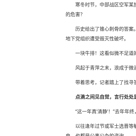
寒冬时节，中部战区空军某
的危害？
历史给出了锥心刺骨的答案
地下党组织遭受毁灭性破坏。
一块牛排！这看似微不足道的
风起于青萍之末，浪成于微澜
带着思考，记者踏上了找寻
点滴之间见自觉，言行处处
“这一年真‘清静’！”去年
以往逢年过节或军士选晋等
电，也都是公事公办的咨询。