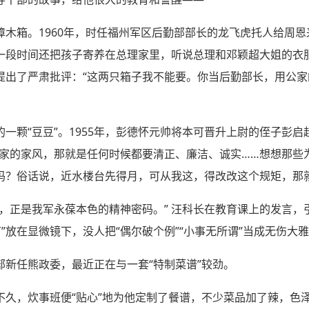
樟木箱。1960年，时任福州军区后勤部部长的龙飞虎托人给周
一段时间还把孩子寄养在总理家里，听说总理和邓颖超大姐的衣
提出了严肃批评：“这两只箱子我不能要。你当后勤部长，用公
一颗“豆豆”。1955年，彭德怀元帅将本可晋升上尉的侄子彭
彭家的家风，那就是任何时候都要清正、廉洁、诚实……想想那些
吗？俗话说，近水楼台先得月，可从我这，得改改这个规矩，那就
守，正是我军永葆本色的精神密码。” 汪科长在教育课上的发言，
节”放在显微镜下，没人把“偶尔破个例”“小事无所谓”当成无伤大
部新任熊政委，最近正在与一套“特制菜谱”较劲。
不久，炊事班便“贴心”地为他定制了餐谱，不少菜品加了辣，色