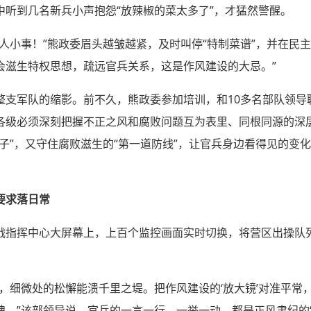
中听到几名新兵小声抱怨“放辣椒的菜太多了”，才猛然警醒。
人小事！”熊政委眉头越皱越紧，及时叫停“特制菜谱”，并在民
会滋生特权思想，疏远官兵关系，这是作风建设的大忌。”
整支军队的缩影。前不久，熊政委参加培训，和10多名部队领导
各级必须深刻把握不正之风和腐败问题互为表里、同根同源的深
子”，又守住腐败滋生的“第一道防线”，让官兵身边看得见的变
要求落日常
战指挥中心大屏幕上，上百个监控画面实时切换，将营区出操队
，细微处的松懈能溃千里之堤。把作风建设的‘放大镜’对准平常，
。”该部领导说，官兵的一言一行、一举一动，都是正风肃纪的“