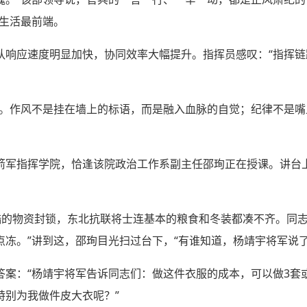
练生活最前端。
队响应速度明显加快，协同效率大幅提升。指挥员感叹：“指挥
策。作风不是挂在墙上的标语，而是融入血脉的自觉；纪律不是
箭军指挥学院，恰逢该院政治工作系副主任邵珣正在授课。讲台
严酷的物资封锁，东北抗联将士连基本的粮食和冬装都凑不齐。同
冻。”讲到这，邵珣目光扫过台下，“有谁知道，杨靖宇将军说了
答案：“杨靖宇将军告诉同志们：做这件衣服的成本，可以做3套
特别为我做件皮大衣呢？”