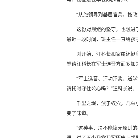
“从旅领导到基层官兵，按
这份对规矩的坚守，也融进了
最近一段时间，班主任一直给孩
刚开始，汪科长和家属还挺
想请汪科长在军士选晋方面多加
“军士选晋、评功评奖、送
请托时守住公心吗？”汪科长说。
千里之堤，溃于蚁穴。几朵
变了味道。
“这种事，决不能搞无原则
课，讲了不少我党我军历史上领