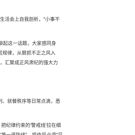
主生活会上自我剖析，“小事不
聊起这一话题，大家感同身
层规律，从狠抓不正之风入
化，汇聚成正风肃纪的强大力
列、就餐秩序等日常点滴，悉
把纪律约束的‘警戒线’拉在细
第一道防线”，抓作风必须“见