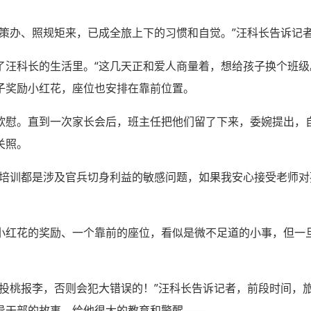
政策办、照规矩来，已成全旅上下的习惯和自觉。”汪科长告诉记
汪科长的生活里。“这几天正和爱人商量着，想给孩子换个班级。
子奖励小红花，座位也安排在靠前位置。
欣慰。直到一次家长会后，班主任把他们留了下来，委婉提出，
关照。
学培训都是涉及官兵切身利益的敏感问题，如果我安心接受老师
小红花的奖励、一个靠前的座位，看似是微不足道的小事，但一
的投桃报李，否则会犯大错误的！”汪科长告诉记者，前段时间，
导干部的故事，给他很大的教育和警醒——