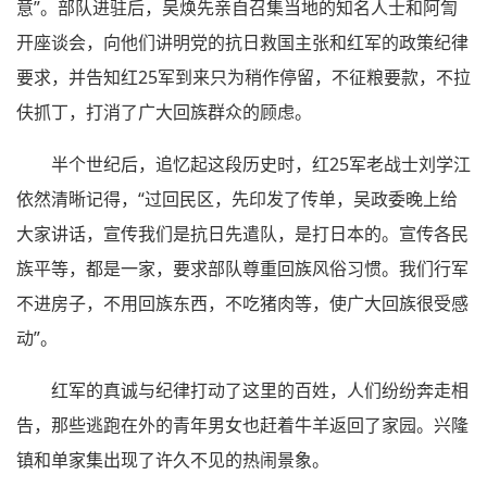
意”。部队进驻后，吴焕先亲自召集当地的知名人士和阿訇
开座谈会，向他们讲明党的抗日救国主张和红军的政策纪律
要求，并告知红25军到来只为稍作停留，不征粮要款，不拉
伕抓丁，打消了广大回族群众的顾虑。
半个世纪后，追忆起这段历史时，红25军老战士刘学江
依然清晰记得，“过回民区，先印发了传单，吴政委晚上给
大家讲话，宣传我们是抗日先遣队，是打日本的。宣传各民
族平等，都是一家，要求部队尊重回族风俗习惯。我们行军
不进房子，不用回族东西，不吃猪肉等，使广大回族很受感
动”。
红军的真诚与纪律打动了这里的百姓，人们纷纷奔走相
告，那些逃跑在外的青年男女也赶着牛羊返回了家园。兴隆
镇和单家集出现了许久不见的热闹景象。