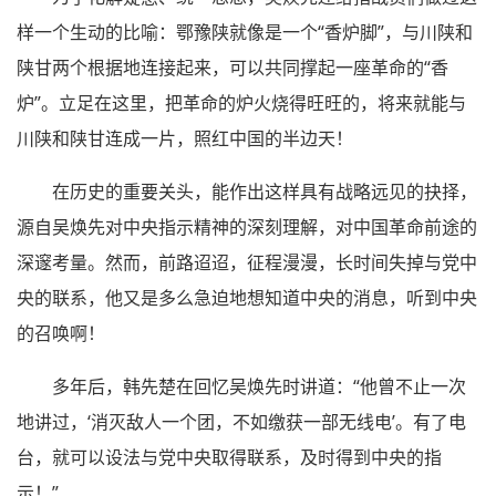
样一个生动的比喻：鄂豫陕就像是一个“香炉脚”，与川陕和
陕甘两个根据地连接起来，可以共同撑起一座革命的“香
炉”。立足在这里，把革命的炉火烧得旺旺的，将来就能与
川陕和陕甘连成一片，照红中国的半边天！
在历史的重要关头，能作出这样具有战略远见的抉择，
源自吴焕先对中央指示精神的深刻理解，对中国革命前途的
深邃考量。然而，前路迢迢，征程漫漫，长时间失掉与党中
央的联系，他又是多么急迫地想知道中央的消息，听到中央
的召唤啊！
多年后，韩先楚在回忆吴焕先时讲道：“他曾不止一次
地讲过，‘消灭敌人一个团，不如缴获一部无线电’。有了电
台，就可以设法与党中央取得联系，及时得到中央的指
示！”