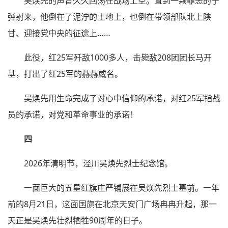
吴焕先的声音久久回荡在战场上空。直到一颗罪恶的子
弹射来，他倒在了泥泞的土地上，也倒在带领部队北上陕
甘、迎接党中央的征途上……
此役，红25军歼敌1000多人，击毙敌208团团长马开
基，打出了红25军的赫赫威名。
吴焕先用生命完成了对心中信仰的承诺，对红25军指战
员的承诺，对党和革命事业的承诺！
四
2026年清明节，泾川吴焕先烈士纪念馆。
一面巨大的五星红旗庄严铺展在吴焕先烈士墓前。一年
前的8月21日，这面国旗在北京天安门广场冉冉升起，那一
天正是吴焕先壮烈牺牲90周年的日子。