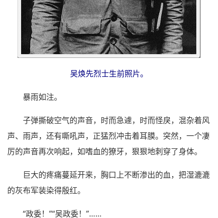
吴焕先烈士生前照片。
暴雨如注。
子弹撕破空气的声音，时而急遽，时而怪戾，混杂着风
声、雨声，还有嘶吼声，正猛烈冲击着耳膜。突然，一个凄
厉的声音再次响起，如嗜血的獠牙，狠狠地刺穿了身体。
巨大的疼痛蔓延开来，胸口上不断渗出的血，把湿漉漉
的灰布军装染得殷红。
“政委！”“吴政委！”……