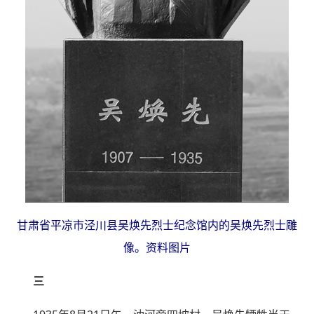
甘肃省平凉市泾川县吴焕先烈士纪念馆内的吴焕先烈士雕
像。资料图片
三