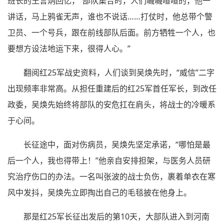
班长的王言炳回忆，“部队集合时，人们嘁嘁喳喳的，他一
讲话，马上鸦雀无声，谁也不说话……打仗时，他总带个警
卫员、一个号兵，跟在前线部队后面。前方牺牲一个人，也
要想方设法地运下来，很得人心。”
翻阅红25军战史资料，人们谈到吴焕先时，“威信”二字
出现频率非常高。从担任重建后的红25军首任军长，到改任
政委，吴焕先始终将部队的安危扛在肩头，将战士的冷暖系
于心间。
长征途中，面对伤病员，吴焕先坚定承诺，“哪怕是最
后一个人，我也得带上！”他亲自安排担架，与医务人员研
究治疗伤口的办法。一名叫张波的战士负伤，裹着单衣在寒
风中发抖，吴焕先立即掏出自己的毛毯披在他身上。
那是红25军长征出发后的第10天，大部队进入到河南