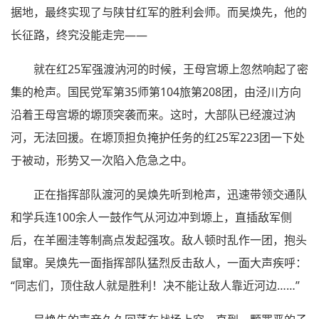
据地，最终实现了与陕甘红军的胜利会师。而吴焕先，他的
长征路，终究没能走完——
就在红25军强渡汭河的时候，王母宫塬上忽然响起了密
集的枪声。国民党军第35师第104旅第208团，由泾川方向
沿着王母宫塬的塬顶突袭而来。这时，大部队已经渡过汭
河，无法回援。在塬顶担负掩护任务的红25军223团一下处
于被动，形势又一次陷入危急之中。
正在指挥部队渡河的吴焕先听到枪声，迅速带领交通队
和学兵连100余人一鼓作气从河边冲到塬上，直插敌军侧
后，在羊圈洼等制高点发起强攻。敌人顿时乱作一团，抱头
鼠窜。吴焕先一面指挥部队猛烈反击敌人，一面大声疾呼：
“同志们，顶住敌人就是胜利！决不能让敌人靠近河边……”