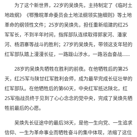
为了这个新世界，22岁的吴焕先，主持制定了《临时土
地政纲》《鄂豫皖革命委员会土地法纲领实施细则》等土地
革命的纲领性文件；25岁的吴焕先，担任重新组建的红25
军军长，不到半年时间，指挥部队连续取得郭家河、潘家
河、杨泗寨等战斗的胜利；27岁的吴焕先，带领这支年轻的
红军部队踏上漫漫长征，一路跋山涉水，一路浴血奋战……
28岁的吴焕先牺牲在胜利的前夜。在他牺牲后的第25
天，红25军与陕甘红军胜利会师，成为最早完成长征壮举的
红军部队。在他牺牲后的第60天，中央红军抵达陕北，红
25军指战员终于见到了心心念念的党中央，完成了吴焕先牺
牲前最后的心愿。
吴焕先长征途中的最后38天，是他一生向党、一生追求
信仰、一生为革命事业而牺牲奋斗的集中体现，浓缩了这位