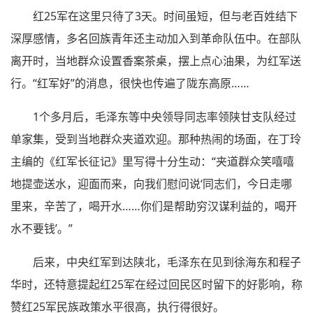
红25军在这里只待了3天。时间虽短，但与老百姓结下
深厚感情，多名回族青年还主动加入到革命队伍中。在部队
离开时，当地群众设置香案茶桌，摆上点心油果，为红军送
行。“红军好”的消息，很快也传遍了陇东高原……
1个多月后，毛泽东等中央领导同志率领陕甘支队经过
单家集，受到当地群众夹道欢迎。那种热闹的场面，在丁玲
主编的《红军长征记》里写得十分生动：“夹道群众笑嘻嘻
地提壶送水，迎面而来，向我们慰问说‘同志们，今日走哪
里来，辛苦了，喝开水……你们是帮助穷汉谋利益的，喝开
水不要钱’。”
后来，中央红军到达陕北，毛泽东在见到徐海东和程子
华时，还特意提起红25军在经过回民区时留下的好影响，称
赞红25军民族政策水平很高，执行得很好。