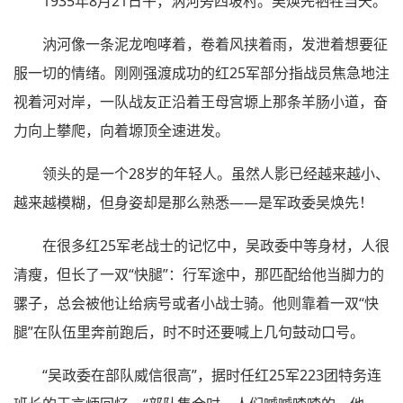
1935年8月21日午，汭河旁四坡村。吴焕先牺牲当天。
汭河像一条泥龙咆哮着，卷着风挟着雨，发泄着想要征
服一切的情绪。刚刚强渡成功的红25军部分指战员焦急地注
视着河对岸，一队战友正沿着王母宫塬上那条羊肠小道，奋
力向上攀爬，向着塬顶全速进发。
领头的是一个28岁的年轻人。虽然人影已经越来越小、
越来越模糊，但身姿却是那么熟悉——是军政委吴焕先！
在很多红25军老战士的记忆中，吴政委中等身材，人很
清瘦，但长了一双“快腿”：行军途中，那匹配给他当脚力的
骡子，总会被他让给病号或者小战士骑。他则靠着一双“快
腿”在队伍里奔前跑后，时不时还要喊上几句鼓动口号。
“吴政委在部队威信很高”，据时任红25军223团特务连