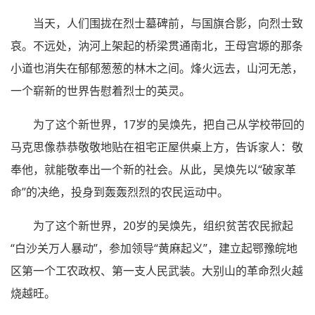
当天，人们围拢在烈士墓碑前，与国旗合影，向烈士致
哀。不远处，汭河上架起的桥梁贯通南北，王母宫塬的那条
小道也消失在郁郁葱葱的林木之间。烽火远去，山河无恙，
一个崭新的世界告慰着烈士的英灵。
为了这个新世界，17岁的吴焕先，把自己从学校带回的
马克思像恭恭敬敬地贴在祖宅正屋供桌上方，告诉家人：敬
奉他，就能敬奉出一个新的社会。从此，吴焕先以“破家革
命”的决绝，投身到轰轰烈烈的农民运动中。
为了这个新世界，20岁的吴焕先，组织贫苦农民掀起
“白沙关万人暴动”，参加领导“黄麻起义”，建立起鄂豫皖地
区第一个工农政权、第一支人民武装。大别山的革命烈火越
烧越旺。