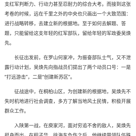
支红军判断力、行动力甚至忍耐力的综合大考。而接到这张
考卷的时候，远在千里之外的中央也只画出一个大致范围：
进行战略转移，去建立新的根据地。至于如何去解题、答
题，只能留给这支年轻的红军部队，留给年轻的军政委吴焕
先。
长征出发前，在罗山何家冲，为振奋部队士气，又不泄
露行动计划，吴焕先向指战员们提出了两个动员口号：一是
“打远游击”，二是“创建新苏区”。
征战途中，在桐柏山区，为创建新的根据地，吴焕先不
失时机地进行社会调查，多方了解当地风土民情，积极开展
群众工作。
入陕第一战，在庾家河，面对穷追不舍的敌人，吴焕先
挺身而出。在程子华、徐海东负伤之后，他继续带领队伍殊