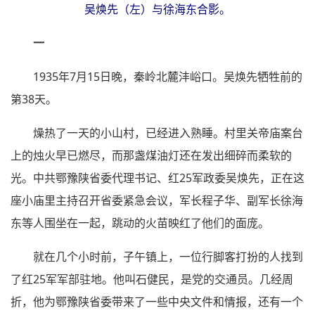
吴焕先（左）与徐海东合影。
一
1935年7月15日晚，秦岭北麓沣峪口。吴焕先牺牲前的
第38天。
燥热了一天的小山村，已经进入熟睡。村里关帝庙案台
上的烛火早已燃尽，而那盏煤油灯还在发出细碎而柔软的
光。中共鄂豫陕省委代理书记、红25军政委吴焕先，正在这
座小庙里主持召开省委紧急会议，军长程子华、副军长徐海
东等人围坐在一起，跳动的火苗映红了他们的面庞。
就在几个小时前，子午镇上，一位行脚客打扮的人找到
了红25军军部驻地。他叫石健民，是党的交通员。几经周
折，他为鄂豫陕省委带来了一些中央文件和情报，还有一个