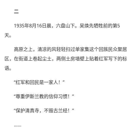
二
1935年8月16日晨，六盘山下。吴焕先牺牲前的第5
天。
高原之上，清凉的风轻轻扫过单家集这个回族民众聚居
区，在街道上卷起尘土，两侧土房墙壁上贴着红军写下的标
语。
“红军和回民是一家人！”
“尊重伊斯兰教的信仰习惯！”
“保护清真寺，不毁古兰经！”
……