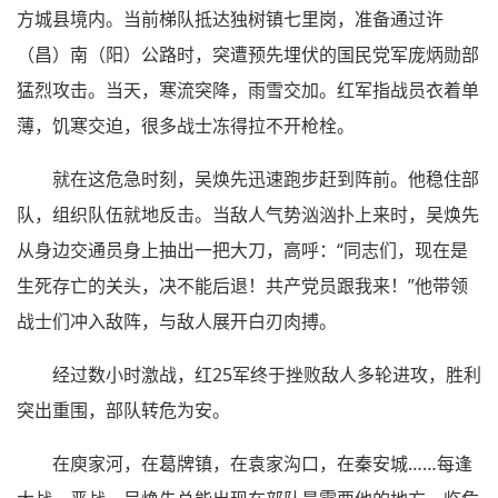
方城县境内。当前梯队抵达独树镇七里岗，准备通过许
（昌）南（阳）公路时，突遭预先埋伏的国民党军庞炳勋部
猛烈攻击。当天，寒流突降，雨雪交加。红军指战员衣着单
薄，饥寒交迫，很多战士冻得拉不开枪栓。
就在这危急时刻，吴焕先迅速跑步赶到阵前。他稳住部
队，组织队伍就地反击。当敌人气势汹汹扑上来时，吴焕先
从身边交通员身上抽出一把大刀，高呼：“同志们，现在是
生死存亡的关头，决不能后退！共产党员跟我来！”他带领
战士们冲入敌阵，与敌人展开白刃肉搏。
经过数小时激战，红25军终于挫败敌人多轮进攻，胜利
突出重围，部队转危为安。
在庾家河，在葛牌镇，在袁家沟口，在秦安城……每逢