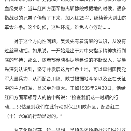
血缘关系：当年红四方面军撤离鄂豫皖根据地的时候，很多
指战员的兄弟子侄留了下来，加入红25军，继续着大别山的
革命斗争。这个时候，这种环境，难免人心浮动……
对于这个方向性问题，吴焕先有着清醒的认识，从没有
过丝毫动摇。如果说，一开始是出于对中央指示精神执行到
底的坚持；那么，随着鄂豫陕根据地建设的不断深入，吴焕
先深刻认识到，坚守并发展这片红色土地，可以牵制国民党
军大量兵力，从而配合川陕、陕甘根据地斗争以及正在长征
中的主力红军，意义更为重大。正如1935年5月30日，他给
红四方面军领导人的信中所说：“检查我们这一时期的行
动……只估量到我们在此行动对保卫川陕苏区，配合红二
（十）六军的行动是对的。”
为了化解疑惑、统一思想，吴焕先还给指战员们做过这