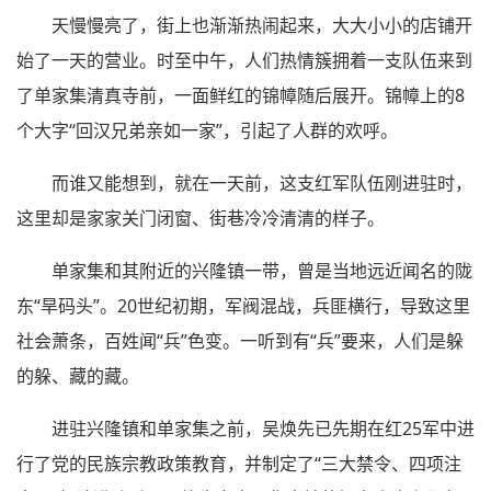
天慢慢亮了，街上也渐渐热闹起来，大大小小的店铺开
始了一天的营业。时至中午，人们热情簇拥着一支队伍来到
了单家集清真寺前，一面鲜红的锦幛随后展开。锦幛上的8
个大字“回汉兄弟亲如一家”，引起了人群的欢呼。
而谁又能想到，就在一天前，这支红军队伍刚进驻时，
这里却是家家关门闭窗、街巷冷冷清清的样子。
单家集和其附近的兴隆镇一带，曾是当地远近闻名的陇
东“旱码头”。20世纪初期，军阀混战，兵匪横行，导致这里
社会萧条，百姓闻“兵”色变。一听到有“兵”要来，人们是躲
的躲、藏的藏。
进驻兴隆镇和单家集之前，吴焕先已先期在红25军中进
行了党的民族宗教政策教育，并制定了“三大禁令、四项注