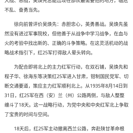
大战、恶战，吴焕先总能出现在部队最需要他的地方，临危
不乱、奋勇当先。
徐向前曾评价吴焕先：赤胆忠心，英勇善战。吴焕先虽
然没有进过军事院校，但他善于从战争中学习战争，在血与
火的考验中找出新的、正确的斗争策略。在这灵活机动的战
略战术指引下，红25军打得敌人晕头转向。
为配合即将北上的主力红军行动，在双石铺，吴焕先和
程子华、徐海东等决策红25军进入甘肃，钳制国民党军、切
断交通要道，策应主力红军顺利北上。从1935年8月14日到
31日，红25军在西（安）兰（州）公路两侧，与敌人整整
缠斗了18天。这一战略行动，为党中央和中央红军北上争取
了宝贵的时间与空间。
18天后，红25军主动撤离西兰公路，奔赴陕甘革命根