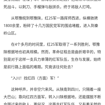
死战斗，以刺刀、手榴弹与敌拼杀，终于将敌人打垮。
从鄂豫皖到鄂豫陕，红25军一路挥师西进，纵横驰骋
1800余里，粉碎了十几万国民党军的围追堵截，进入到秦
岭山区。
在4个多月的时间里，红25军取得了一系列胜利，鄂豫
陕根据地也初具规模。然而，革命征程总是曲折艰辛的，特
别是对于这样一支兵力单薄的红军队伍，生存与发展，始终
是前行路上面临的难题。究竟该往何处去？
“入川！找红四（方面）军！”
这种呼声，并非空穴来风。从陕南到四川，只隔着一座
大巴山；靠向红四方面军，转入川陕根据地，还能摆脱不断
合围过来的敌人。更何况，这两支红军队伍，又有着天然的