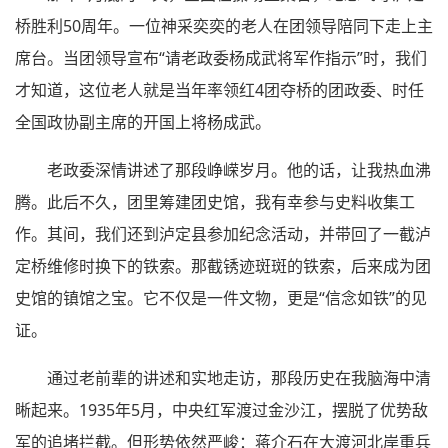
桥胜利50周年。一位神采奕奕的老人在团领导陪同下走上主
席台。当团领导宣布“请老政委杨成武将军作指示”时，我们
才知道，这位老人就是当年率领红4团夺桥的团政委、时任
全国政协副主席的开国上将杨成武。
老政委深情讲述了那段峥嵘岁月。他的话，让我热血沸
腾。此后不久，团里筹建团史馆，我有幸参与史料收集工
作。其间，我们还到泸定县参加纪念活动，并带回了一截泸
定桥维修时换下的铁索。那截锈迹斑斑的铁索，后来成为团
史馆的镇馆之宝。它不仅是一件文物，更是“信念如铁”的见
证。
通过老前辈的讲述和实地走访，那段历史在我脑海中清
晰起来。1935年5月，中央红军渡过金沙江，摆脱了优势敌
军的追堵拦截。但形势依然严峻：蒋介石在大渡河北岸重兵