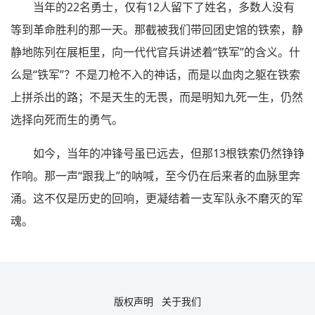
当年的22名勇士，仅有12人留下了姓名，多数人没有
等到革命胜利的那一天。那截被我们带回团史馆的铁索，静
静地陈列在展柜里，向一代代官兵讲述着“铁军”的含义。什
么是“铁军”？不是刀枪不入的神话，而是以血肉之躯在铁索
上拼杀出的路；不是天生的无畏，而是明知九死一生，仍然
选择向死而生的勇气。
如今，当年的冲锋号虽已远去，但那13根铁索仍然铮铮
作响。那一声“跟我上”的呐喊，至今仍在后来者的血脉里奔
涌。这不仅是历史的回响，更凝结着一支军队永不磨灭的军
魂。
版权声明
关于我们