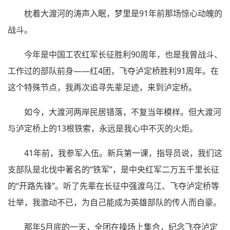
枕着大渡河的涛声入眠，梦里是91年前那场惊心动魄的
战斗。
今年是中国工农红军长征胜利90周年，也是我曾战斗、
工作过的部队前身——红4团，飞夺泸定桥胜利91周年。在
这个特殊节点，我再次追寻先辈足迹，来到泸定桥。
如今，大渡河两岸民居错落，不复当年模样。但大渡河
与泸定桥上的13根铁索，永远是我心中不灭的火炬。
41年前，我参军入伍。新兵第一课，指导员说，我们这
支部队是北伐中著名的“铁军”，是中央红军二万五千里长征
的“开路先锋”。听了先辈在长征中强渡乌江、飞夺泸定桥等
壮举，我激动不已，为自己能成为英雄部队的传人而自豪。
那年5月底的一天，全团在操场上集合，纪念飞夺泸定