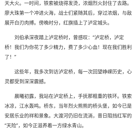
天大火。一时间，铁索被烧得发烫，浓烟烈火封住了去路。
廖大珠第一个冲进火海，战士们紧随其后，穿过浓烟，与敌
展开白刃肉搏。傍晚时分，红旗插上了泸定城头。
刘伯承深夜踏上泸定桥时，曾感叹：“泸定桥，泸定
桥！我们为你花了多少精力，费了多少心血！现在我们胜利
了！”
这些年，我多次到访泸定桥，每一次回望峥嵘历史，心
灵都受到深深震撼。
晨曦初露，我站在泸定桥上，手抚那粗重的铁环。铁索
冰凉，江水轰鸣。桥东，当年烈火熊熊的桥头堡，如今已是
安居乐业的祥和景象。大渡河仍旧在流淌，昔日阻挡红军的
“天险”，如今正滋养着一方绿水青山。