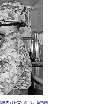
舱车内召开党小组会。黄梧同