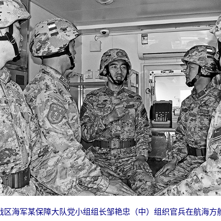
战区海军某保障大队党小组组长邹艳忠（中）组织官兵在航海方