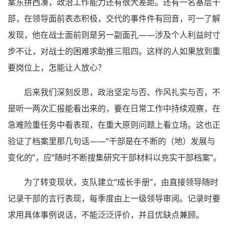
案东拼西凑，政治工作能力还有很大差距。还有一名基层干
部，在领导面前表态积极，交代的事件件有回音，可一了解
发现，他在战士面前则是另一副面孔——涉及个人利益时寸
步不让，对战士的困难求助推三阻四。这样的人如果放到重
要岗位上，怎能让人放心？
后来我们深刻反思，政治坚定与否、作风扎实与否，不
是听一两次汇报能看出来的，要在日常工作中持续观察，在
急难险重任务中看表现，在重大原则问题上看立场。这也正
验证了档案里那几句话——“干部是在不断的（地）发展与
变化的”，应“随时不断搜集研究干部材料以充实干部档案”。
为了转变现状，支队建立“成长手册”，由直接领导随时
记录干部的言行表现，每季度由上一级领导审阅。记录时要
求用具体事例说话，不能泛泛评价，并且优缺点兼顾。