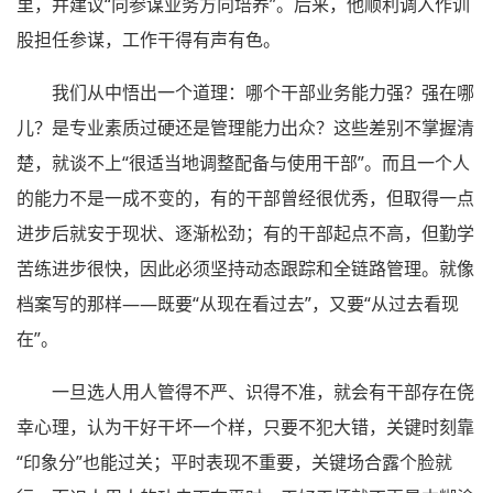
里，并建议“向参谋业务方向培养”。后来，他顺利调入作训
股担任参谋，工作干得有声有色。
我们从中悟出一个道理：哪个干部业务能力强？强在哪
儿？是专业素质过硬还是管理能力出众？这些差别不掌握清
楚，就谈不上“很适当地调整配备与使用干部”。而且一个人
的能力不是一成不变的，有的干部曾经很优秀，但取得一点
进步后就安于现状、逐渐松劲；有的干部起点不高，但勤学
苦练进步很快，因此必须坚持动态跟踪和全链路管理。就像
档案写的那样——既要“从现在看过去”，又要“从过去看现
在”。
一旦选人用人管得不严、识得不准，就会有干部存在侥
幸心理，认为干好干坏一个样，只要不犯大错，关键时刻靠
“印象分”也能过关；平时表现不重要，关键场合露个脸就