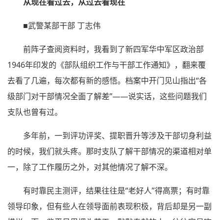
从现在看过去，从过去看现在
■武警某部干部 丁志伟
前阵子查阅资料时，我看到了新四军华中军区政治部
1946年印发的《部队组织工作与干部工作通知》，翻来覆
去看了几遍，每次都有新的感悟。档案中开门见山指出“各
级部门对干部情况全面了解差”——说实话，这些问题我们
支队也曾有过。
多年前，一到评功评奖、提职晋升等涉及干部切身利益
的时候，我们就头疼。那时支队了解干部情况的渠道相对单
一，除了工作履历之外，对其他情况了解不深。
有时靠民主测评，结果往往是“老好人”得高票；有时靠
领导印象，但有些人在领导面前表现积极，背后却是另一副