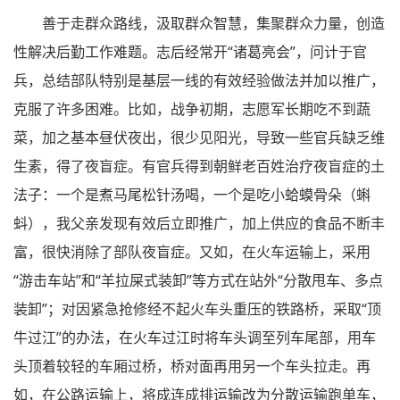
善于走群众路线，汲取群众智慧，集聚群众力量，创造
性解决后勤工作难题。志后经常开“诸葛亮会”，问计于官
兵，总结部队特别是基层一线的有效经验做法并加以推广，
克服了许多困难。比如，战争初期，志愿军长期吃不到蔬
菜，加之基本昼伏夜出，很少见阳光，导致一些官兵缺乏维
生素，得了夜盲症。有官兵得到朝鲜老百姓治疗夜盲症的土
法子：一个是煮马尾松针汤喝，一个是吃小蛤蟆骨朵（蝌
蚪），我父亲发现有效后立即推广，加上供应的食品不断丰
富，很快消除了部队夜盲症。又如，在火车运输上，采用
“游击车站”和“羊拉屎式装卸”等方式在站外“分散甩车、多点
装卸”；对因紧急抢修经不起火车头重压的铁路桥，采取“顶
牛过江”的办法，在火车过江时将车头调至列车尾部，用车
头顶着较轻的车厢过桥，桥对面再用另一个车头拉走。再
如，在公路运输上，将成连成排运输改为分散运输跑单车，