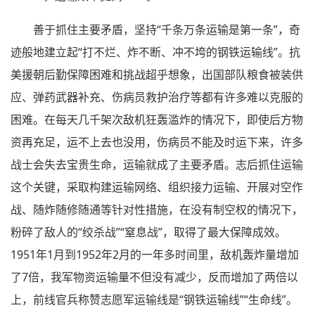
善于抓住主要矛盾，坚持“千条万条运输是第一条”，奇
迹般地建立起“打不烂、炸不断、冲不垮的钢铁运输线”。抗
美援朝后勤保障困难和挑战超乎想象，出国部队粮食被装供
应、弹药武器补充、伤病员救护治疗等都有许多难以克服的
困难。在每天几千架次敌机狂轰滥炸的情况下，即使后方物
资再充足，运不上去也没用，伤病员不能及时运下来，许多
战士会失去宝贵生命，运输就成了主要矛盾。志后抓住运输
这个关键，采取构建运输网络、组织接力运输、开展对空作
战、随炸随修随通等针对性措施，在没有制空权的情况下，
粉碎了敌人的“绞杀战”“窒息战”，取得了最大保障成效。
1951年1月到1952年2月的一年多时间里，敌机轰炸量增加
了7倍，我军物资运输量不但没有减少，反而增加了两倍以
上，前线官兵称赞志愿军运输线是“钢铁运输线”“生命线”。