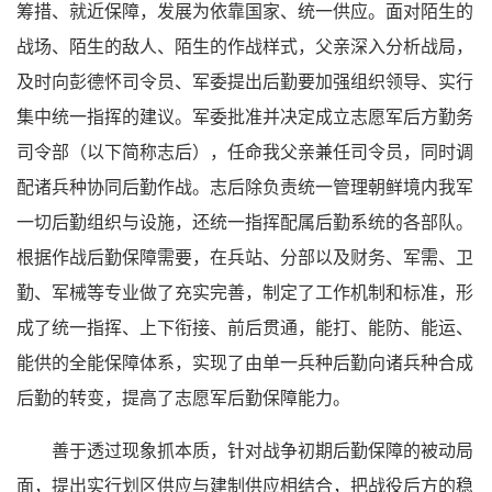
筹措、就近保障，发展为依靠国家、统一供应。面对陌生的
战场、陌生的敌人、陌生的作战样式，父亲深入分析战局，
及时向彭德怀司令员、军委提出后勤要加强组织领导、实行
集中统一指挥的建议。军委批准并决定成立志愿军后方勤务
司令部（以下简称志后），任命我父亲兼任司令员，同时调
配诸兵种协同后勤作战。志后除负责统一管理朝鲜境内我军
一切后勤组织与设施，还统一指挥配属后勤系统的各部队。
根据作战后勤保障需要，在兵站、分部以及财务、军需、卫
勤、军械等专业做了充实完善，制定了工作机制和标准，形
成了统一指挥、上下衔接、前后贯通，能打、能防、能运、
能供的全能保障体系，实现了由单一兵种后勤向诸兵种合成
后勤的转变，提高了志愿军后勤保障能力。
善于透过现象抓本质，针对战争初期后勤保障的被动局
面，提出实行划区供应与建制供应相结合，把战役后方的稳