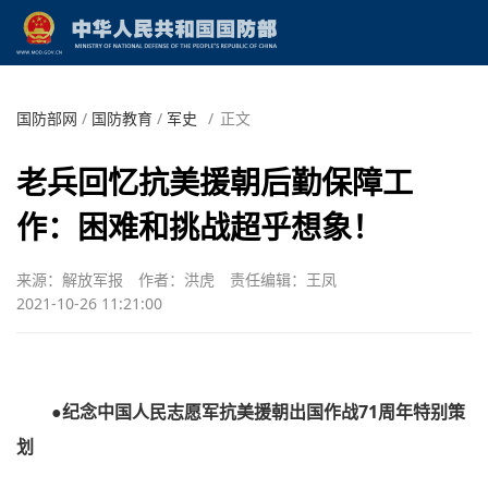
国防部网
/
国防教育
/
军史
/
正文
老兵回忆抗美援朝后勤保障工
作：困难和挑战超乎想象！
来源：解放军报
作者：洪虎
责任编辑：王凤
2021-10-26 11:21:00
●纪念中国人民志愿军抗美援朝出国作战71周年特别策
划