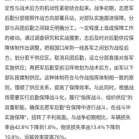
定性与战术后方的机动性紧密结合起来。战争初期，志愿军
后勤分部按照作战方向部署兵站，对部队实施跟进保障，分
部与兵团后勤之间缺乏明确分工，一定程度上造成保障工作
的被动。通过调查研究和实战摸索，志后及时对后勤供应保
障体制作出调整，把祖国口岸到一线各军之间划为战役后
方，划分若干供应区，取消兵团后勤，设立分部直接对各军
实施供应；再把军后勤至前沿阵地划为战术后方，由军以下
部队按建制供应。这种体制符合与作战指挥体制相一致的原
则，理顺了供应关系，提高了保障效率。与此同时，根据战
场需要实行后勤保障战斗化，履行“指挥战斗、组织供应”的
双重职能，确保志愿军后勤“在保障中进行战斗，在战斗中
实施保障”，扭转了不利局面。与战争初期相比，车辆损失
率由42.8％下降到1.8％，物资损失率由13.4％下降到
10.8％，运输效率提高76％。