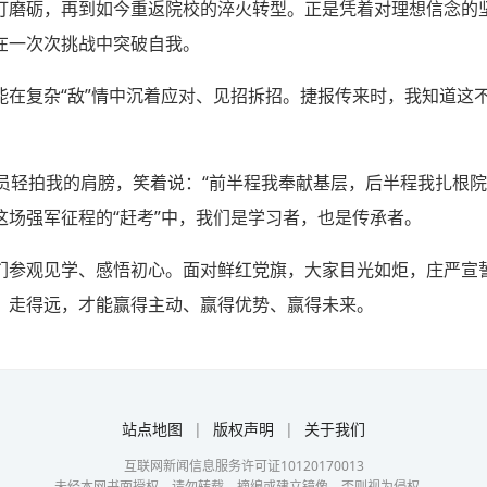
打磨砺，再到如今重返院校的淬火转型。正是凭着对理想信念的
在一次次挑战中突破自我。
能在复杂“敌”情中沉着应对、见招拆招。捷报传来时，我知道这
员轻拍我的肩膀，笑着说：“前半程我奉献基层，后半程我扎根院
这场强军征程的“赶考”中，我们是学习者，也是传承者。
们参观见学、感悟初心。面对鲜红党旗，大家目光如炬，庄严宣
、走得远，才能赢得主动、赢得优势、赢得未来。
站点地图
|
版权声明
|
关于我们
互联网新闻信息服务许可证10120170013
未经本网书面授权，请勿转载、摘编或建立镜像，否则视为侵权。