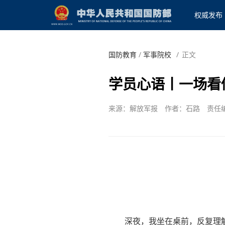
权威发布
国防教育
/
军事院校
/
正文
学员心语丨一场看
来源：解放军报
作者：石路
责任
深夜，我坐在桌前，反复理