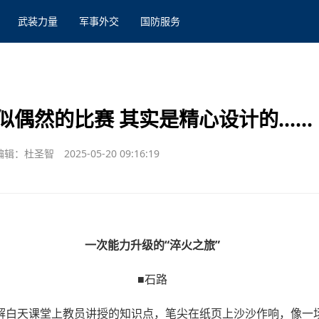
武装力量
军事外交
国防服务
似偶然的比赛 其实是精心设计的……
编辑：杜圣智
2025-05-20 09:16:19
一次能力升级的“淬火之旅”
■石路
解白天课堂上教员讲授的知识点，笔尖在纸页上沙沙作响，像一