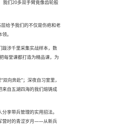
，我们20多双手臂竟像齿轮般
基层给予我们的不仅是伤疤和老
本领。
们跋涉千里采集实战样本，数
于把每堂课都打造为精品课，为
“双向奔赴”；深夜自习室里，
把来自五湖四海的我们熔铸成
人分享带兵管理的实用招法。
军营时的青涩岁月——从新兵