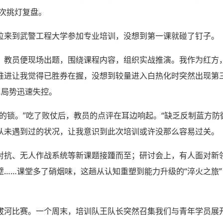
6次挑灯复盘。
位来到武警工程大学参加专业培训，没想到第一课就碰了钉子。
，教员便现场出题，围绕课程内容，组织实战推演。我作为红方
推进让我觉得已胜券在握，没想到较量进入白热化时突然出现第
…局势迅速失控。
的锁。”吃了败仗后，教员的点评在耳边响起。“缺乏反制蓝方防御手
层从未遇到过的状况，让我意识到此次培训或许没那么容易过关。
对抗、无人作战系统等新课题接踵而至；研讨会上，有人面对新
壁……课堂多了硝烟味，这趟从认知重塑到能力升级的“淬火之旅
拔河比赛。一个周末，培训队王队长突然召集我们与青年学员展