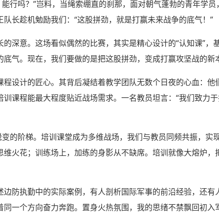
，能行吗？”岂料，当绳索绷直的刹那，面对朝气蓬勃的青年学员
王队长趁机勉励我们：“这股拼劲，就是打赢未来战争的底气！”
长的深意。这场看似偶然的比赛，其实是精心设计的“认知课”，
的底气。现在，我们要做的是把这股拼劲，变成打赢攻坚战的新
课程设计的匠心。其背后凝结着教学团队无数个日夜的心血：他
培训课程能最大程度贴近战场需求。一名教员坦言：“我们致力
蜕变的阶梯。培训课堂成为多维战场，我们与教员同频共振，实现
思维火花；训练场上，加练的身影从不缺席。培训就像大熔炉，
述边防执勤中的实际案例，有人剖析国际军事的前沿经验，还有
着同一个方向奋力奔跑。置身火热氛围，我的思绪不禁飘回初入