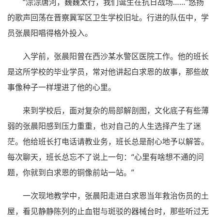
“淙淙唐河，巍巍太行，我们诞生在抗日战场……”悠扬
的歌声回荡在晋察冀军区卫生学校旧址。行进的队伍中，学
员张晨阳唱得格外投入。
入学前，张晨阳曾在西沙某水警区医院工作。他的班长
是这所学校的毕业学员，常对他讲起白求恩的故事，那些故
事像种子一样埋进了他的心里。
来到学校后，面对复杂的局部解剖图，文化底子有些薄
弱的张晨阳感到压力重重，也对自己的人生选择产生了迷
茫。他给班长打电话请教业务，班长总是耐心地予以解答。
每次聊天，班长总忘不了说上一句：“心里有啥想不通的问
题，你就到白求恩的铜像前站一站。”
一次现地教学中，张晨阳走进白求恩当年救治伤员的土
屋，看见静静陈列的止血钳与斑驳的器械台时，那些听过无