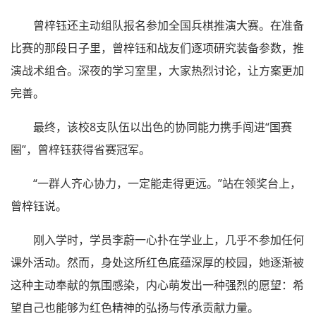
曾梓钰还主动组队报名参加全国兵棋推演大赛。在准备
比赛的那段日子里，曾梓钰和战友们逐项研究装备参数，推
演战术组合。深夜的学习室里，大家热烈讨论，让方案更加
完善。
最终，该校8支队伍以出色的协同能力携手闯进“国赛
圈”，曾梓钰获得省赛冠军。
“一群人齐心协力，一定能走得更远。”站在领奖台上，
曾梓钰说。
刚入学时，学员李蔚一心扑在学业上，几乎不参加任何
课外活动。然而，身处这所红色底蕴深厚的校园，她逐渐被
这种主动奉献的氛围感染，内心萌发出一种强烈的愿望：希
望自己也能够为红色精神的弘扬与传承贡献力量。