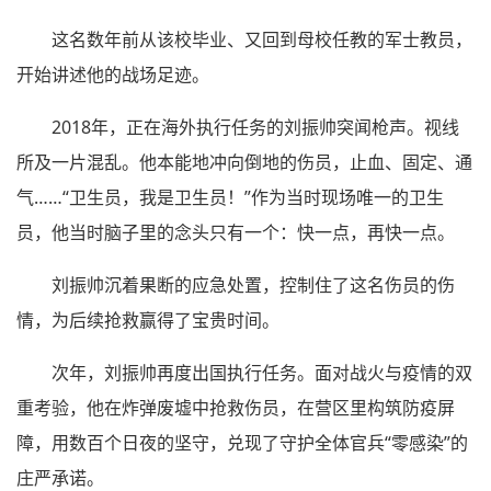
这名数年前从该校毕业、又回到母校任教的军士教员，
开始讲述他的战场足迹。
2018年，正在海外执行任务的刘振帅突闻枪声。视线
所及一片混乱。他本能地冲向倒地的伤员，止血、固定、通
气……“卫生员，我是卫生员！”作为当时现场唯一的卫生
员，他当时脑子里的念头只有一个：快一点，再快一点。
刘振帅沉着果断的应急处置，控制住了这名伤员的伤
情，为后续抢救赢得了宝贵时间。
次年，刘振帅再度出国执行任务。面对战火与疫情的双
重考验，他在炸弹废墟中抢救伤员，在营区里构筑防疫屏
障，用数百个日夜的坚守，兑现了守护全体官兵“零感染”的
庄严承诺。