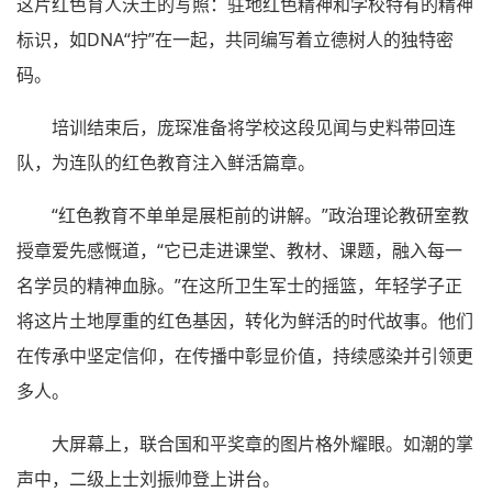
这片红色育人沃土的写照：驻地红色精神和学校特有的精神
标识，如DNA“拧”在一起，共同编写着立德树人的独特密
码。
培训结束后，庞琛准备将学校这段见闻与史料带回连
队，为连队的红色教育注入鲜活篇章。
“红色教育不单单是展柜前的讲解。”政治理论教研室教
授章爱先感慨道，“它已走进课堂、教材、课题，融入每一
名学员的精神血脉。”在这所卫生军士的摇篮，年轻学子正
将这片土地厚重的红色基因，转化为鲜活的时代故事。他们
在传承中坚定信仰，在传播中彰显价值，持续感染并引领更
多人。
大屏幕上，联合国和平奖章的图片格外耀眼。如潮的掌
声中，二级上士刘振帅登上讲台。