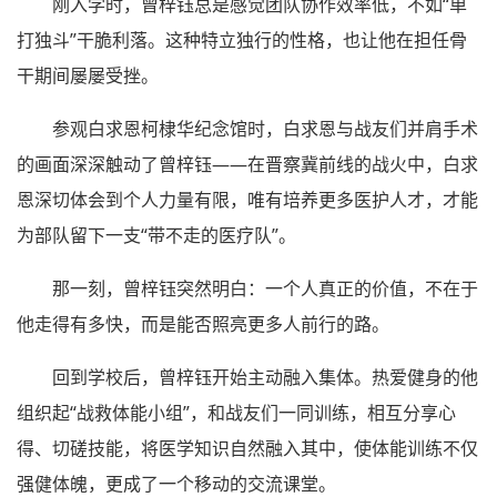
刚入学时，曾梓钰总是感觉团队协作效率低，不如“单
打独斗”干脆利落。这种特立独行的性格，也让他在担任骨
干期间屡屡受挫。
参观白求恩柯棣华纪念馆时，白求恩与战友们并肩手术
的画面深深触动了曾梓钰——在晋察冀前线的战火中，白求
恩深切体会到个人力量有限，唯有培养更多医护人才，才能
为部队留下一支“带不走的医疗队”。
那一刻，曾梓钰突然明白：一个人真正的价值，不在于
他走得有多快，而是能否照亮更多人前行的路。
回到学校后，曾梓钰开始主动融入集体。热爱健身的他
组织起“战救体能小组”，和战友们一同训练，相互分享心
得、切磋技能，将医学知识自然融入其中，使体能训练不仅
强健体魄，更成了一个移动的交流课堂。