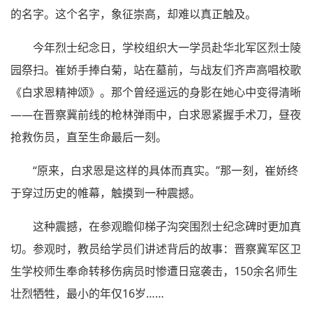
的名字。这个名字，象征崇高，却难以真正触及。
今年烈士纪念日，学校组织大一学员赴华北军区烈士陵
园祭扫。崔娇手捧白菊，站在墓前，与战友们齐声高唱校歌
《白求恩精神颂》。那个曾经遥远的身影在她心中变得清晰
——在晋察冀前线的枪林弹雨中，白求恩紧握手术刀，昼夜
抢救伤员，直至生命最后一刻。
“原来，白求恩是这样的具体而真实。”那一刻，崔娇终
于穿过历史的帷幕，触摸到一种震撼。
这种震撼，在参观瞻仰梯子沟突围烈士纪念碑时更加真
切。参观时，教员给学员们讲述背后的故事：晋察冀军区卫
生学校师生奉命转移伤病员时惨遭日寇袭击，150余名师生
壮烈牺牲，最小的年仅16岁……