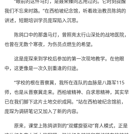
“眼前的这件马灯，是聂荣臻同志用过的。它时刻提醒
我们不忘来时路。”在西柏坡纪念馆，听着政治教员陈鸽的
讲述，短期培训学员庞琛陷入沉思。
陈鸽口中的那盏马灯，曾照亮太行山深处的战地医院，
也曾在无数个寒夜，为伤员点燃生的希望。
这是庞琛来到学校后参加的第一次现地教学。在他眼
中，这更像是一次久别重逢的归途。
“学校的根在晋察冀，我所在连队的血脉是八路军115
师，也是从晋察冀走来。西柏坡精神、白求恩精神，其实早
已在我们脚下这片土地交织成网。”站在西柏坡纪念馆前，
庞琛为调研笔记又加入了新的内容。
原来，课堂上陈鸽讲到的“双螺旋驱动”育人模式，正是