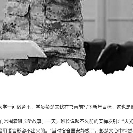
大学一间宿舍里，学员彭楚文伏在书桌前写下新年目标，这也是
兵们常围着班长听故事。一天，班长说起不久前的实弹发射：“火
是用语言形容不出来的。”当时宿舍里安静极了，彭楚文心中悄然