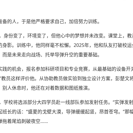
准备的人，于是他严格要求自己，加倍努力训练。
军校。身份变了，环境变了，但他心中的梦想并未改变。课堂上，
身影。训练中，他同样毫不松懈。2025年，他和队友打破校运会
，而是未来走向战场、托举导弹升空的重要基础。
实践的机会，报名参加科研项目和专业竞赛，从最基础的设备开
。”教员这样评价他。从协助教员做实验到独立设计方案，彭楚文
，别人休息时，他还在对着数据和图纸推演。
年，学校将选派部分大四学员赴一线部队参加发射任务。“实弹发射
起班长的话：“盛夏的戈壁大漠，导弹缓缓起竖，昂首苍穹。”那
弹拖着尾焰刺破夜空……