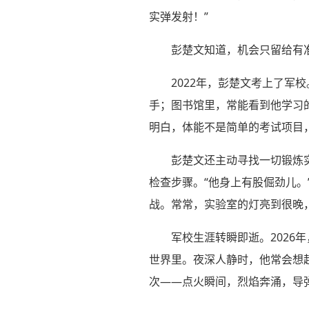
实弹发射！”
彭楚文知道，机会只留给有
2022年，彭楚文考上了
手；图书馆里，常能看到他学习的
明白，体能不是简单的考试项目
彭楚文还主动寻找一切锻炼
检查步骤。“他身上有股倔劲儿
战。常常，实验室的灯亮到很晚
军校生涯转瞬即逝。2026
世界里。夜深人静时，他常会想
次——点火瞬间，烈焰奔涌，导