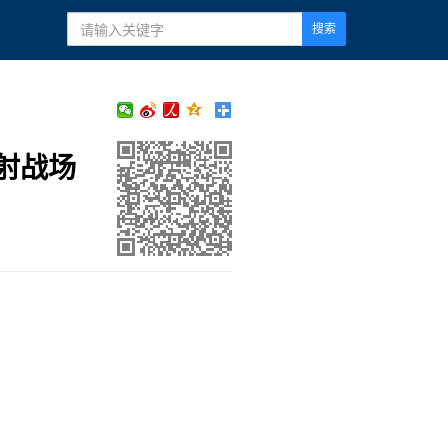
搜索
射战场