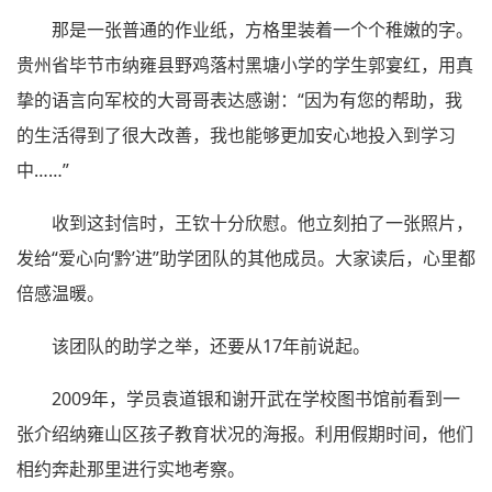
那是一张普通的作业纸，方格里装着一个个稚嫩的字。
贵州省毕节市纳雍县野鸡落村黑塘小学的学生郭宴红，用真
挚的语言向军校的大哥哥表达感谢：“因为有您的帮助，我
的生活得到了很大改善，我也能够更加安心地投入到学习
中……”
收到这封信时，王钦十分欣慰。他立刻拍了一张照片，
发给“爱心向‘黔’进”助学团队的其他成员。大家读后，心里都
倍感温暖。
该团队的助学之举，还要从17年前说起。
2009年，学员袁道银和谢开武在学校图书馆前看到一
张介绍纳雍山区孩子教育状况的海报。利用假期时间，他们
相约奔赴那里进行实地考察。