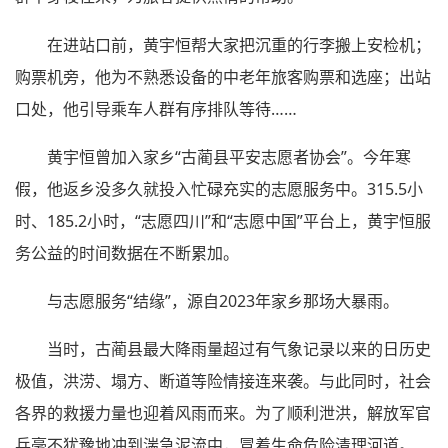
在进站口前，黄宇恒帮大家把沉重的行李搬上安检机；
购票机旁，他为不熟悉设备的中老年旅客购票和选座；出站
口处，他引导乘车人群有序排队等待……
黄宇恒曾加入家乡“古蔺县平安志愿者协会”。今年寒
假，他返乡没多久就投入忙碌充实的志愿服务中。315.5小
时、185.2小时，“志愿四川”和“志愿中国”平台上，黄宇恒服
务公益的时间数据在不断累加。
与志愿服务“结缘”，源自2023年家乡那场大暴雨。
当时，古蔺县最大降雨量超过有气象记录以来的日历史
极值，洪涝、塌方、断道等险情接连来袭。与此同时，社会
各界的救援力量也迎着风雨而来。为了顺利泄洪，解放军官
兵毫不犹豫地冲到湍急泥流中，冒着生命危险清理河道。