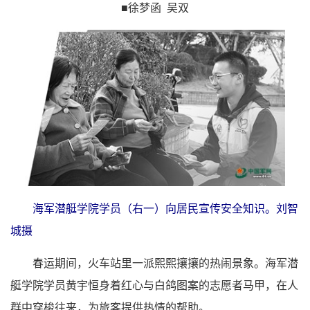
■徐梦函 吴双
海军潜艇学院学员（右一）向居民宣传安全知识。刘智
城摄
春运期间，火车站里一派熙熙攘攘的热闹景象。海军潜
艇学院学员黄宇恒身着红心与白鸽图案的志愿者马甲，在人
群中穿梭往来，为旅客提供热情的帮助。