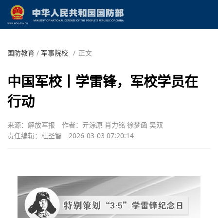
国防教育
/
军事院校
/
正文
中国军校丨学雷锋，军校学员在
行动
来源：解放军报
作者：亓淙原 肖力铭 徐梦函 吴双
责任编辑：杜圣智
2026-03-03 07:20:14