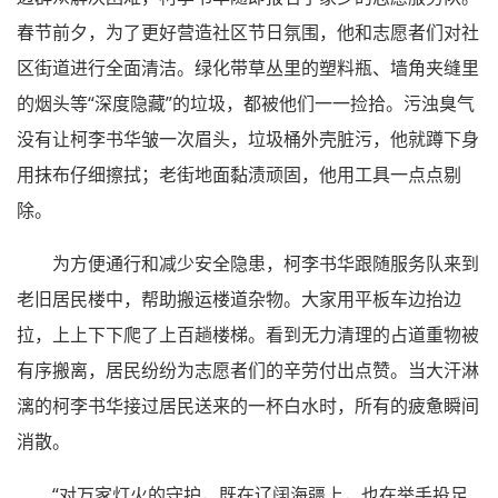
春节前夕，为了更好营造社区节日氛围，他和志愿者们对社
区街道进行全面清洁。绿化带草丛里的塑料瓶、墙角夹缝里
的烟头等“深度隐藏”的垃圾，都被他们一一捡拾。污浊臭气
没有让柯李书华皱一次眉头，垃圾桶外壳脏污，他就蹲下身
用抹布仔细擦拭；老街地面黏渍顽固，他用工具一点点剔
除。
为方便通行和减少安全隐患，柯李书华跟随服务队来到
老旧居民楼中，帮助搬运楼道杂物。大家用平板车边抬边
拉，上上下下爬了上百趟楼梯。看到无力清理的占道重物被
有序搬离，居民纷纷为志愿者们的辛劳付出点赞。当大汗淋
漓的柯李书华接过居民送来的一杯白水时，所有的疲惫瞬间
消散。
“对万家灯火的守护，既在辽阔海疆上，也在举手投足