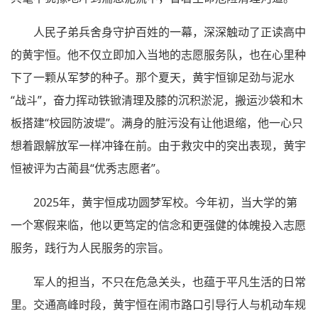
人民子弟兵舍身守护百姓的一幕，深深触动了正读高中
的黄宇恒。他不仅立即加入当地的志愿服务队，也在心里种
下了一颗从军梦的种子。那个夏天，黄宇恒铆足劲与泥水
“战斗”，奋力挥动铁锨清理及膝的沉积淤泥，搬运沙袋和木
板搭建“校园防波堤”。满身的脏污没有让他退缩，他一心只
想着跟解放军一样冲锋在前。由于救灾中的突出表现，黄宇
恒被评为古蔺县“优秀志愿者”。
2025年，黄宇恒成功圆梦军校。今年初，当大学的第
一个寒假来临，他以更笃定的信念和更强健的体魄投入志愿
服务，践行为人民服务的宗旨。
军人的担当，不只在危急关头，也蕴于平凡生活的日常
里。交通高峰时段，黄宇恒在闹市路口引导行人与机动车规