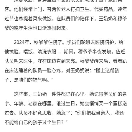
客。他们经常上门，替两位老人打扫卫生、代买药品，逢年
过节也总提着菜来做饭。在队员们的陪伴下，王奶奶和穆爷
爷的晚年生活也日渐热闹起来。
2024年，穆爷爷住院了。学员们轮班去医院陪护，给
他擦脸、喂饭、清洗衣服……期间，穆爷爷半夜发烧，值班
队员叫来医生，守在床边直到天亮。穆爷爷醒来后，看着趴
在床边睡着的队员一脸心疼，对王奶奶说：“碰上这帮孩
子，是咱们的福气啊。”
这些事，王奶奶一件件都记在心里。她记得学员们的名
字、年龄、老家在哪里。谁过生日，她会悄悄买一个蛋糕送
过去。队员不好意思收，她急了：“你们把我当亲人，我还
不能给自己的孩子过个生日？”