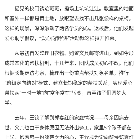
摇晃的校门锈迹斑斑，操场上坑坑洼洼。教室里的地面
和室外一样都是黄土地，放眼望去找不出几张像样的桌椅。
这样的场景，深深触动了两名学员的心。返校后，他们发起
爱心助学倡议，“爱心向‘黔’进”活动就这样拉开帷幕。
从最初自发整理旧衣物、购置文具邮寄进山，到如今形
成常态化的帮扶机制，十几年来，团队成员初心不改。他们
根据长期走访考察，梳理出一份重点帮扶对象名单，推行
“班级定向结对”模式，建立长期稳定的帮扶关系，实现爱心
帮扶从“一时一地”向“常年常在”转变，直至孩子们圆梦大
学。
去年，王钦了解到郭宴红的家庭情况——母亲因病去
世，父亲也由于身体原因无法外出务工，家里5个孩子都在
上学。抱着尽一份绵薄之力的心，王钦成为定向帮扶郭宴红