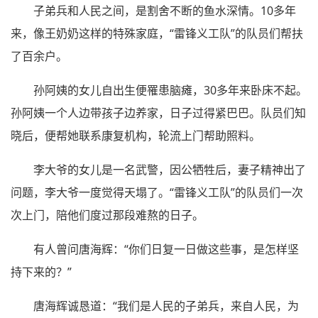
子弟兵和人民之间，是割舍不断的鱼水深情。10多年
来，像王奶奶这样的特殊家庭，“雷锋义工队”的队员们帮扶
了百余户。
孙阿姨的女儿自出生便罹患脑瘫，30多年来卧床不起。
孙阿姨一个人边带孩子边养家，日子过得紧巴巴。队员们知
晓后，便帮她联系康复机构，轮流上门帮助照料。
李大爷的女儿是一名武警，因公牺牲后，妻子精神出了
问题，李大爷一度觉得天塌了。“雷锋义工队”的队员们一次
次上门，陪他们度过那段难熬的日子。
有人曾问唐海辉：“你们日复一日做这些事，是怎样坚
持下来的？”
唐海辉诚恳道：“我们是人民的子弟兵，来自人民，为