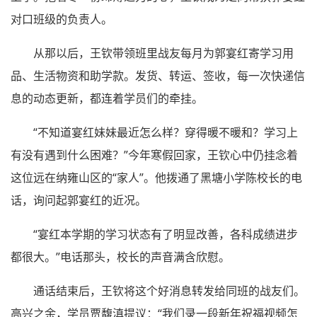
对口班级的负责人。
从那以后，王钦带领班里战友每月为郭宴红寄学习用
品、生活物资和助学款。发货、转运、签收，每一次快递信
息的动态更新，都连着学员们的牵挂。
“不知道宴红妹妹最近怎么样？穿得暖不暖和？学习上
有没有遇到什么困难？”今年寒假回家，王钦心中仍挂念着
这位远在纳雍山区的“家人”。他拨通了黑塘小学陈校长的电
话，询问起郭宴红的近况。
“宴红本学期的学习状态有了明显改善，各科成绩进步
都很大。”电话那头，校长的声音满含欣慰。
通话结束后，王钦将这个好消息转发给同班的战友们。
高兴之余，学员贾馥滇提议：“我们录一段新年祝福视频怎