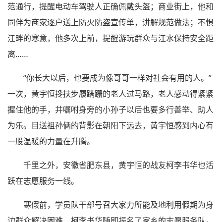
范通行，提醒电动车驾驶人正确佩戴头盔；商业街上，他和
同伴为商家逐户送上防火防盗宣传单，讲解规范做法；不惧
江畔的寒意，他多次上前，提醒游玩群众与江水保持安全距
离……
“你长大以后，也要成为像哥哥一样对社会有用的人。”
一次，黄宇恒搀扶步履蹒跚的老人过马路，老人感动得紧紧
握住他的手，并嘱咐身旁的小孙子以后也要多行善举、助人
为乐。目送祖孙俩的背影在朝阳下远去，黄宇恒感到内心有
一股温暖的力量在升腾。
千里之外，安徽省肥东县，黄宇恒的战友柯李书华也活
跃在志愿服务一线。
寒假前，学员队干部号召大家力所能及地利用假期为身
边群众解决困难，柯李书华随即报名了家乡的志愿服务队。