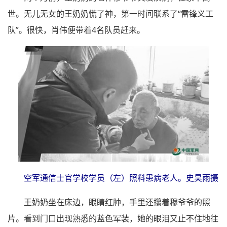
世。无儿无女的王奶奶慌了神，第一时间联系了“雷锋义工
队”。很快，肖伟便带着4名队员赶来。
空军通信士官学校学员（左）照料患病老人。史昊雨摄
王奶奶坐在床边，眼睛红肿，手里还攥着穆爷爷的照
片。看到门口出现熟悉的蓝色军装，她的眼泪又止不住地往