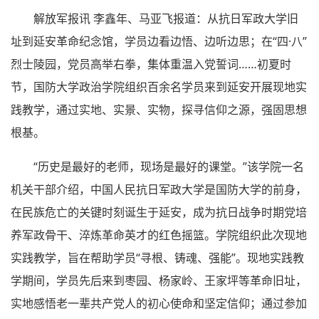
解放军报讯 李鑫年、马亚飞报道：从抗日军政大学旧
址到延安革命纪念馆，学员边看边悟、边听边思；在“四·八”
烈士陵园，党员高举右拳，集体重温入党誓词……初夏时
节，国防大学政治学院组织百余名学员来到延安开展现地实
践教学，通过实地、实景、实物，探寻信仰之源，强固思想
根基。
“历史是最好的老师，现场是最好的课堂。”该学院一名
机关干部介绍，中国人民抗日军政大学是国防大学的前身，
在民族危亡的关键时刻诞生于延安，成为抗日战争时期党培
养军政骨干、淬炼革命英才的红色摇篮。学院组织此次现地
实践教学，旨在帮助学员“寻根、铸魂、强能”。现地实践教
学期间，学员先后来到枣园、杨家岭、王家坪等革命旧址，
实地感悟老一辈共产党人的初心使命和坚定信仰；通过参加