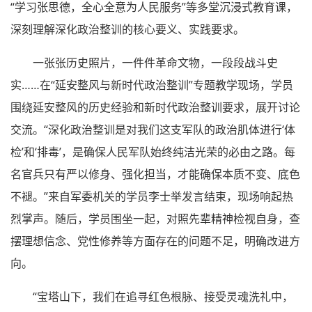
“学习张思德，全心全意为人民服务”等多堂沉浸式教育课，
深刻理解深化政治整训的核心要义、实践要求。
一张张历史照片，一件件革命文物，一段段战斗史
实……在“延安整风与新时代政治整训”专题教学现场，学员
围绕延安整风的历史经验和新时代政治整训要求，展开讨论
交流。“深化政治整训是对我们这支军队的政治肌体进行‘体
检’和‘排毒’，是确保人民军队始终纯洁光荣的必由之路。每
名官兵只有严以修身、强化担当，才能确保本质不变、底色
不褪。”来自军委机关的学员李士举发言结束，现场响起热
烈掌声。随后，学员围坐一起，对照先辈精神检视自身，查
摆理想信念、党性修养等方面存在的问题不足，明确改进方
向。
“宝塔山下，我们在追寻红色根脉、接受灵魂洗礼中，