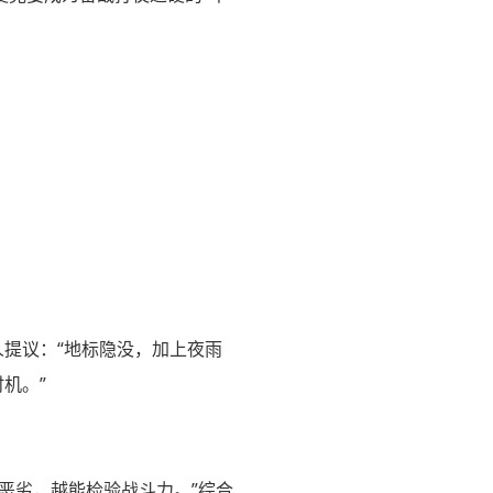
人提议：“地标隐没，加上夜雨
机。”
恶劣，越能检验战斗力。”综合