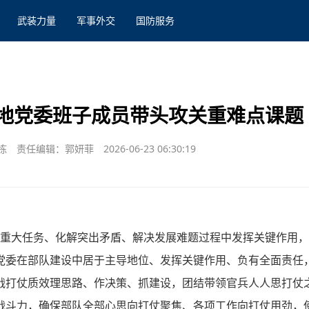
武装力量
军事外交
国防服务
地党委班子成员带头攻关重难点课题
栋
责任编辑：郭妍菲
2026-06-23 06:30:19
重大任务、化解突出矛盾、解决发展难题过程中发挥关键作用，
党委在部队建设中居于主导地位、发挥关键作用、负有全面责任
战打仗质效理思路、作决策、抓建设，团结带领官兵人人思打仗
战斗力，确保部队全部心思向打仗聚焦、各项工作向打仗用劲，