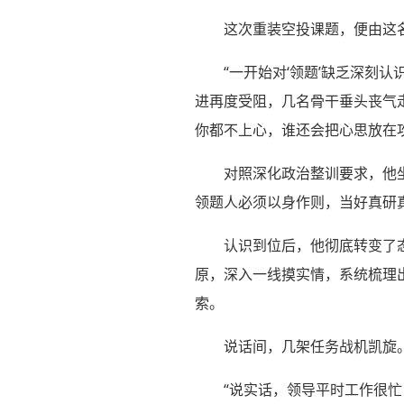
这次重装空投课题，便由这名
“一开始对‘领题’缺乏深刻
进再度受阻，几名骨干垂头丧气
你都不上心，谁还会把心思放在
对照深化政治整训要求，他
领题人必须以身作则，当好真研
认识到位后，他彻底转变了
原，深入一线摸实情，系统梳理
索。
说话间，几架任务战机凯旋
“说实话，领导平时工作很