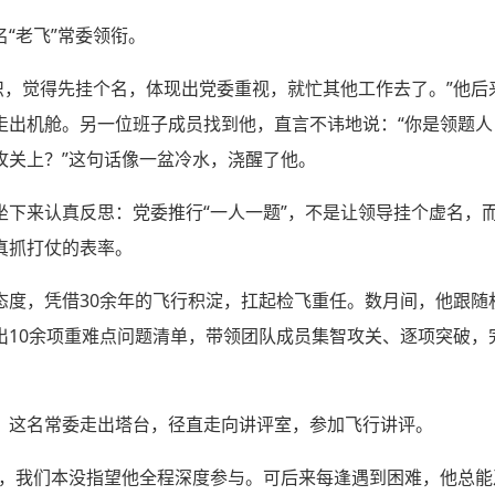
“老飞”常委领衔。
认识，觉得先挂个名，体现出党委重视，就忙其他工作去了。”他
走出机舱。另一位班子成员找到他，直言不讳地说：“你是领题
攻关上？”这句话像一盆冷水，浇醒了他。
坐下来认真反思：党委推行“一人一题”，不是让领导挂个虚名，
真抓打仗的表率。
态度，凭借30余年的飞行积淀，扛起检飞重任。数月间，他跟随
出10余项重难点问题清单，带领团队成员集智攻关、逐项突破，
。这名常委走出塔台，径直走向讲评室，参加飞行讲评。
忙，我们本没指望他全程深度参与。可后来每逢遇到困难，他总