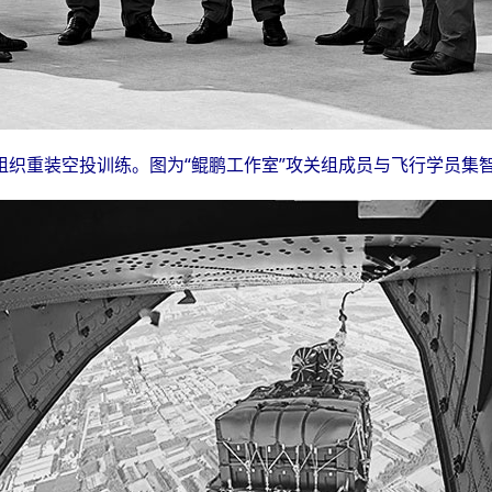
织重装空投训练。图为“鲲鹏工作室”攻关组成员与飞行学员集智