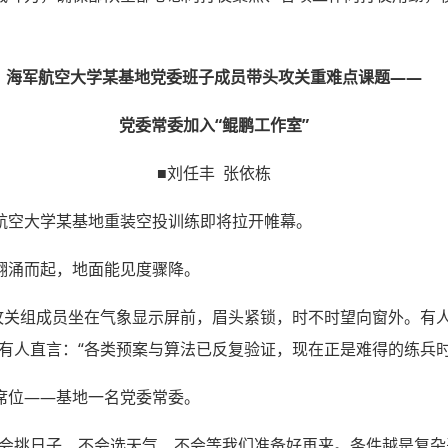
海军航空大学某基地党委班子成员带头攻关重难点课题——
党委常委加入“鲲鹏工作室”
■刘任丰 张依栋
航空大学某基地重装空投训练即将拉开帷幕。
翻涌而起，地面能见度骤降。
题攻关组成员坐在气象显示屏前，眉头紧锁，时不时望向窗外。有
有人直言：“各类预案与算法已反复验证，现在正是难得的练兵时
席位——基地一名党委常委。
不会挑日子、不会选天气、不会等我们准备好再来。条件越是复杂