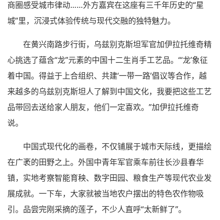
商圈感受城市律动……外方嘉宾在这座有三千年历史的“星
城”里，沉浸式体验传统与现代交融的独特魅力。
在黄兴南路步行街，乌兹别克斯坦军官加伊拉托维奇精
心挑选了蕴含“龙”元素的中国十二生肖手工艺品。“‘龙’象征
着中国。得益于上合组织、共建‘一带一路’倡议等合作，越
来越多的乌兹别克斯坦人了解到中国文化，我要把这些工艺
品带回去送给家人朋友，他们一定喜欢。”加伊拉托维奇
说。
中国式现代化的画卷，不仅铺展于城市天际线，更描绘
在广袤的田野之上。外国中青年军官乘车前往长沙县春华
镇，实地考察智能育秧、数字田园、粮食生产等现代农业发
展成就。一下车，大家就被当地农户摆出的特色农作物吸
引。品尝完刚采摘的莲子，不少人直呼“太新鲜了”。