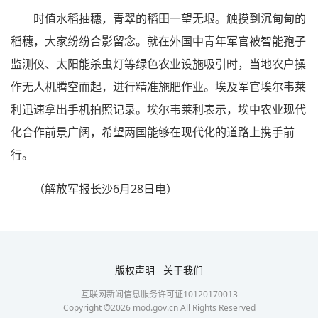
时值水稻抽穗，青翠的稻田一望无垠。触摸到沉甸甸的
稻穗，大家纷纷合影留念。就在外国中青年军官被智能孢子
监测仪、太阳能杀虫灯等绿色农业设施吸引时，当地农户操
作无人机腾空而起，进行精准施肥作业。埃及军官埃尔韦莱
利迅速拿出手机拍照记录。埃尔韦莱利表示，埃中农业现代
化合作前景广阔，希望两国能够在现代化的道路上携手前
行。
（解放军报长沙6月28日电）
版权声明
关于我们
互联网新闻信息服务许可证10120170013
Copyright ©
2026
mod.gov.cn All Rights Reserved