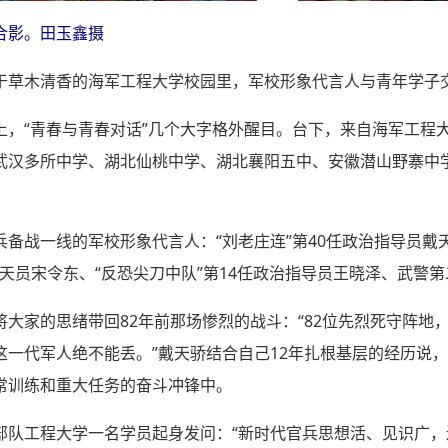
合影。田玉鑫摄
于草木清香的海军工程大学校园里，军校形象代言人与青年学子
上，“青春与青春对话”几个大字格外醒目。台下，来自海军工程
武汉多所中学、湖北仙桃中学、湖北襄阳五中、安徽潜山野寨中
备战一线的军校形象代言人：“刘老庄连”第40任政治指导员戴
航天员宋令东、“反恐尖刀中队”第14任政治指导员王晓泽、武警
大家的思绪带回82年前那场惨烈的战斗：“82位先烈死守阵地
这一代军人绝不能丢。”戴天骄结合自己12年扎根基层的经历说
常训练和重大任务的奋斗冲锋中。
部队工程大学一名学员起身发问：“新时代官兵思想活、见识广