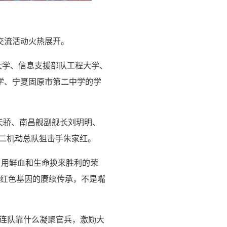
交流活动火热展开。
大学、信息支援部队工程大学、
学、宁夏固原市第二中学的学
天骄、南昌舰副舰长刘玥明、
第二机动总队狙击手朱家红。
，用鲜血和生命换来胜利的荣
，红色基因的赓续传承，不是嘴
，连队靠什么凝聚官兵，激励大