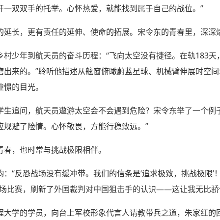
开一双双手的托举。心怀热爱，就能找到属于自己的战位。”
的延长，更有责任的延伸、使命的拓展。宋令东的青春里，深深烙
村少年到航天员的奋斗历程：“飞向太空没有捷径。在轨183天
磨出来的。”聆听他描述从舷窗俯瞰蔚蓝星球、机械臂伸展时空间
憧憬的目光。
学生追问，航天员遨游太空会不会遇到危险？宋令东举了一个例
应规避了险情。心怀敬畏，方能行稳致远。”
青春，也时常与挑战极限相伴。
：“反恐战场没有缓冲带。我们的信条是‘追求极致，挑战极限’
那场比赛，刷新了外国裁判对中国狙击手的认识——这让我无比骄
程大学的学员，向台上军校形象代言人请教带兵之道，朱家红的