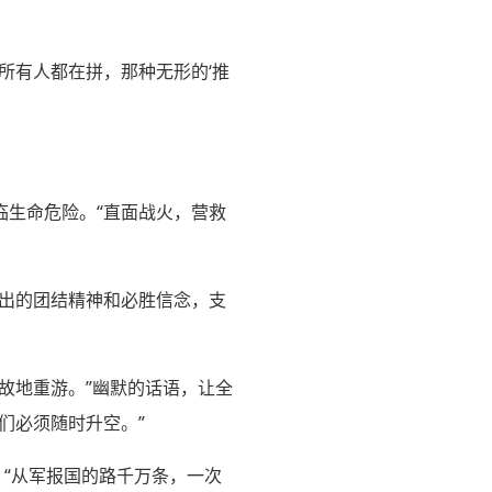
边所有人都在拼，那种无形的‘推
临生命危险。“直面战火，营救
炼出的团结精神和必胜信念，支
故地重游。”幽默的话语，让全
们必须随时升空。”
：“从军报国的路千万条，一次