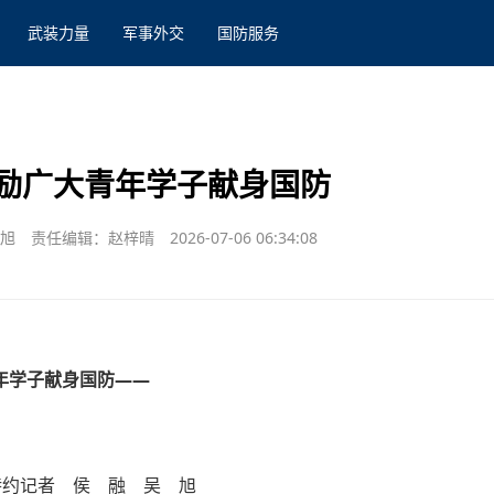
武装力量
军事外交
国防服务
励广大青年学子献身国防
吴旭
责任编辑：赵梓晴
2026-07-06 06:34:08
年学子献身国防——
特约记者 侯 融 吴 旭