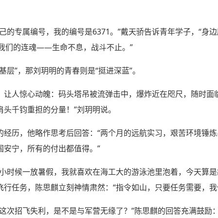
己的专属编号，我的编号是6371。”戴天骄告诉青年学子，“身
我们的连魂——生命不息，战斗不止。”
基层”，那刘玥明的青春则是“挺进深蓝”。
，让人惊心动魄：码头塔吊被流弹击中，爆炸近在咫尺，随时面
肩头千钧重担的分量！”刘玥明说。
的经历，他略作思考后回答：“两个月的远航实习，艰苦环境锤
国安宁，所有的付出都值得。”
“小时候一放暑假，我就喜欢在海工大的游泳池里泡着，今天算是
飞行任务，陈思麒立刻神情肃然：“指令如山，只要任务需要，我
我这次招飞失利，是不是与军营无缘了？”陈思麒的回答充满鼓励