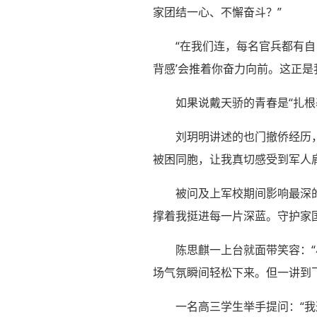
家团结一心、不懈奋斗？”
“在我们连，每名官兵都有自
背感’会推着你奋力向前。这正是
如果说戴天骄的青春是“扎根
刘玥明讲述的也门撤侨经历
被困同胞，让我真切感受到军人
被问及上军校期间影响最深
撑着我挺进每一片深蓝。守护家
陈思麒一上台就面带笑容：
场气氛瞬间轻松下来。但一讲到
一名高三学生举手提问：“