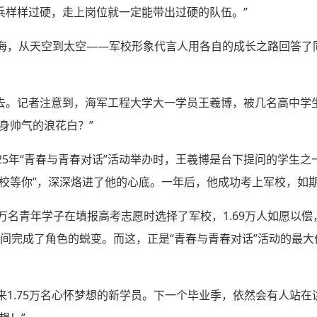
兵样样过硬，走上岗位就一定能带出过硬的队伍。”
远海，从天空到太空——军校形象代言人用各自的成长之路回答了
去。记者注意到，海军工程大学大一学员王羲博，被几名高中学
身帅气的浪花白？”
25年“青春与青春对话”活动举办时，王羲博是台下提问的学生
军校等你”，深深烙进了他的心底。一年后，他成功考上军校，如
3.5万名青年学子在填报高考志愿时选择了军校，1.69万人如愿以
年时间完成了角色的蜕变。而这，正是“青春与青春对话”活动的最
来1.75万名心怀梦想的新学员。下一个毕业季，依然会有人站