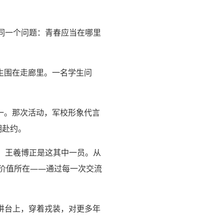
同一个问题：青春应当在哪里
生围在走廊里。一名学生问
之一。那次活动，军校形象代言
期赴约。
偿，王羲博正是这其中一员。从
大价值所在——通过每一次交流
在讲台上，穿着戎装，对更多年