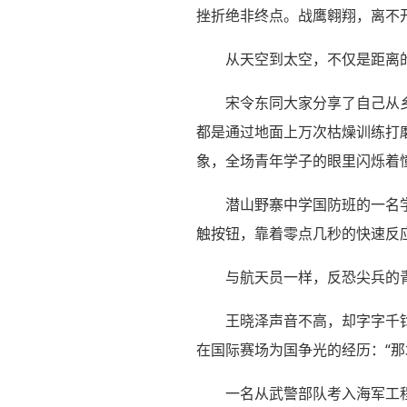
挫折绝非终点。战鹰翱翔，离不
从天空到太空，不仅是距离
宋令东同大家分享了自己从乡
都是通过地面上万次枯燥训练打
象，全场青年学子的眼里闪烁着
潜山野寨中学国防班的一名
触按钮，靠着零点几秒的快速反
与航天员一样，反恐尖兵的
王晓泽声音不高，却字字千钧
在国际赛场为国争光的经历：“
一名从武警部队考入海军工