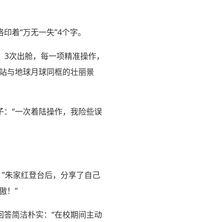
印着“万无一失”4个字。
，3次出舱，每一项精准操作，
站与地球月球同框的壮丽景
子：“一次着陆操作，我险些误
！”朱家红登台后，分享了自己
傲！”
回答简洁朴实：“在校期间主动