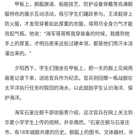
甲板上，舰艇旗语、船舶技艺、防护设备穿戴等充满舰
艇特色的展示互动活动，吸引学生们踊跃参与。王泽毅穿上
防火服，才发现穿着如此厚重的衣服，得用尽全身力气才能
背起气瓶。他说：“海军哥哥帮我穿装备的时候，我摸到他
手上的厚茧，才明白原来这些过硬本领，都是他们用汗水浇
灌出来的。”
夕阳西下，学生们围坐在甲板上，把一天的舰上见闻用
画笔记录下来，送给官兵作为纪念。官兵则回赠一瓶战舰在
太平洋执行任务时取回的海水，以此鼓励学生认识海洋、保
护海洋。
海军石家庄舰干部徐振贵介绍，这次官兵在网上关注到
华夏小学学生上传的视频，并非偶然。“石家庄舰与石家庄
市，有18年城舰共建的历史。舰艇上的图书、文体器材，许