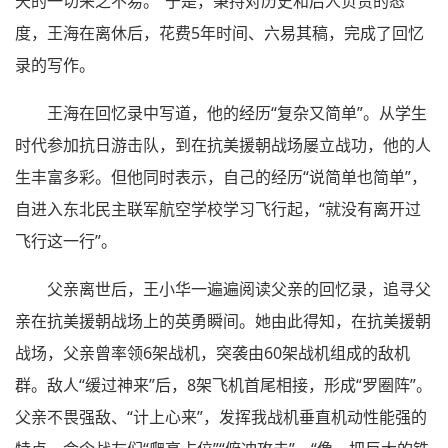
天的一切来之不易。”于是，秉持对历史和后人负责的态
度，王海在离休后，花费5年时间、六易其稿，完成了回忆
录的写作。
王海在回忆录中写道，他的经历“复杂又简单”。从学生
时代参加抗日游击队，到在抗美援朝战场屡立战功，他的人
生丰富多彩。但他同时表示，自己的经历“说简单也简单”，
自进入东北民主联军航空学校学习飞行起，“就没有离开过
飞行这一行”。
父亲离世后，王小华一遍遍阅读父亲的回忆录，追寻父
亲在抗美援朝战场上的英勇瞬间。她由此得知，在抗美援朝
战场，父亲曾率领6架战机，突袭由60架战机组成的敌机
群。敌人“缓过神来”后，8架飞机首尾相接，形成“罗圈阵”。
父亲不畏强敌、“计上心来”，发挥我战机垂直机动性能强的