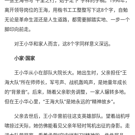
一张王海书写“千里之行，始于足下”字样的手稿。1996年，
离开领导岗位的王海，用楷书工工整整写下这8个字，自勉
无论是革命生涯还是人生道路，都需要脚踏实地、一步一个
脚印向前走。
对王小华和家人而言，这8个字同样意义深远。
小家·国家
王小华从小在部队大院长大。她出生时，父亲担任“王
海大队”所在师师长，军号声、战机轰鸣声，是她童年成长
的“背景音”。后来，随着父亲职务调整，一家人辗转多地。
但在王小华心里，“王海大队”是她永远的“精神故乡”。
父亲去世后，王小华曾前往这支英雄部队。望着战机呼
啸掠过天际，她仿佛能看见父亲年轻时驾机出征的身影。走