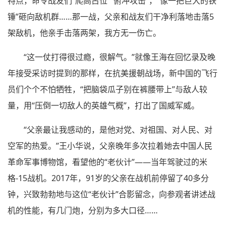
特点，命令战友们“爬高占位”“俯冲攻击”，“像一把巨大的铁
锤”砸向敌机群……那一战，父亲和战友们干净利落地击落5
架敌机，他亲手击落两架，我方无一伤亡。
“这一仗打得很过瘾，很解气。”就像王海在回忆录及晚
年接受采访时提到的那样，在抗美援朝战场，新中国的飞行
员们个个不怕牺牲，“把脑袋瓜子别在裤腰带上”与敌人较
量，用“压倒一切敌人的英雄气概”，打出了国威军威。
“父亲最让我感动的，是他对党、对祖国、对人民、对
空军的热爱。”王小华说，父亲晚年多次拉着她去中国人民
革命军事博物馆，看望他的“老伙计”——当年驾驶过的米
格-15战机。2017年，91岁的父亲在战机前停留了40多分
钟，兴致勃勃地与这位“老伙计”合影留念，向参观者讲述战
机的性能，有几门炮，分别为多大口径……