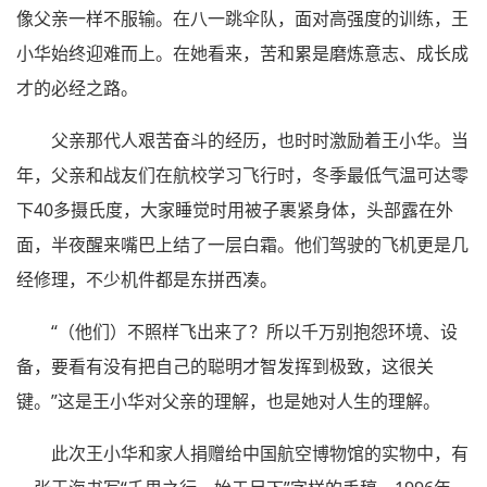
像父亲一样不服输。在八一跳伞队，面对高强度的训练，王
小华始终迎难而上。在她看来，苦和累是磨炼意志、成长成
才的必经之路。
父亲那代人艰苦奋斗的经历，也时时激励着王小华。当
年，父亲和战友们在航校学习飞行时，冬季最低气温可达零
下40多摄氏度，大家睡觉时用被子裹紧身体，头部露在外
面，半夜醒来嘴巴上结了一层白霜。他们驾驶的飞机更是几
经修理，不少机件都是东拼西凑。
“（他们）不照样飞出来了？所以千万别抱怨环境、设
备，要看有没有把自己的聪明才智发挥到极致，这很关
键。”这是王小华对父亲的理解，也是她对人生的理解。
此次王小华和家人捐赠给中国航空博物馆的实物中，有