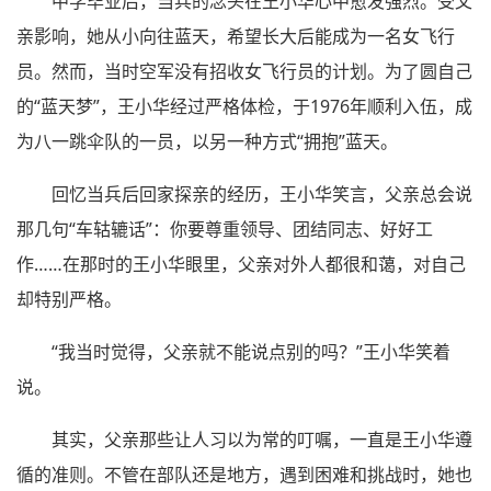
中学毕业后，当兵的念头在王小华心中愈发强烈。受父
亲影响，她从小向往蓝天，希望长大后能成为一名女飞行
员。然而，当时空军没有招收女飞行员的计划。为了圆自己
的“蓝天梦”，王小华经过严格体检，于1976年顺利入伍，成
为八一跳伞队的一员，以另一种方式“拥抱”蓝天。
回忆当兵后回家探亲的经历，王小华笑言，父亲总会说
那几句“车轱辘话”：你要尊重领导、团结同志、好好工
作……在那时的王小华眼里，父亲对外人都很和蔼，对自己
却特别严格。
“我当时觉得，父亲就不能说点别的吗？”王小华笑着
说。
其实，父亲那些让人习以为常的叮嘱，一直是王小华遵
循的准则。不管在部队还是地方，遇到困难和挑战时，她也