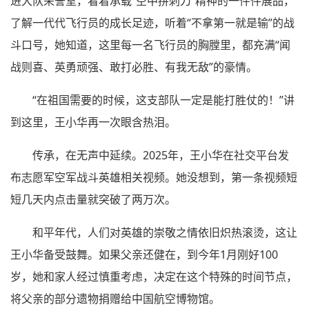
进大队荣誉室，看着承载“空中拼刺刀”精神的一件件展品，
了解一代代飞行员的成长足迹，听着“不拿第一就是输”的战
斗口号，她知道，这里每一名飞行员的胸膛里，都充满“闻
战则喜、英勇顽强、敢打必胜、有我无敌”的豪情。
“在祖国需要的时候，这支部队一定是能打胜仗的！”讲
到这里，王小华再一次眼含热泪。
传承，在无声中延续。2025年，王小华在社交平台发
布志愿军空军战斗英雄相关视频。她没想到，第一条视频短
短几天内点击量就突破了两万次。
和平年代，人们对英雄的崇敬之情依旧炽热滚烫，这让
王小华备受鼓舞。如果父亲还健在，到今年1月刚好100
岁，她和家人经过慎重考虑，决定在这个特殊的时间节点，
将父亲的部分遗物捐赠给中国航空博物馆。