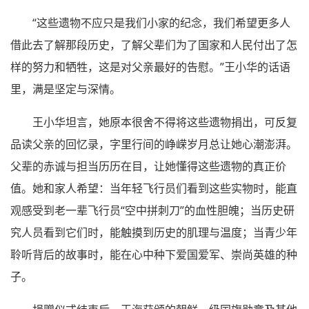
“这些遗物不应只是我们小家的纪念，我们希望更多人
借此去了解那段历史，了解父辈们为了国家和人民付出了怎
样的努力和牺牲，这是对父亲最好的告慰。”王小华的话语
里，满是坚定与深情。
王小华坦言，她原本很舍不得将这些遗物捐出，可反复
品读父亲的回忆录，字里行间的峥嵘岁月总让她心潮澎湃。
父辈的赤诚与担当历历在目，让她懂得这些遗物的真正价
值。她和家人希望：当年轻飞行员们看到这些实物时，能直
观感受到老一辈飞行员“空中拼刺刀”的血性胆魄；当历史研
究人员看到它们时，能触摸到历史的肌理与温度；当青少年
聆听背后的故事时，能在心中种下爱国爱军、崇尚英雄的种
子。