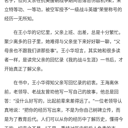
名字，但对父亲在抗美援朝战争期间击落击伤敌机9架，荣
立特等功、一等功，被空军授予“一级战斗英雄”荣誉称号的
经历一无所知。
在王小华的记忆里，父亲上班、出差，总是十分繁忙。
聚少离多的日子里，她难得与父亲坐下来好好聊一聊，“父
母亲也不跟我们讲那些事”。王小华坦言，其实她和很多读
者一样，是读完父亲的回忆录《我的战斗生涯》一书后，才
开始真正了解父亲。
在书中，王小华得知父亲写回忆录的初衷。王海离休
前，老领导、老战友曾劝他写一写自己的故事，他总是回
答：“没什么好写的，比起前辈来差得远了。”一位老领导认
真地说：“把你的经历写出来，不是为你自己树碑立传，而
是为了教育后代。人们可以从你的经历中了解历史，懂得今