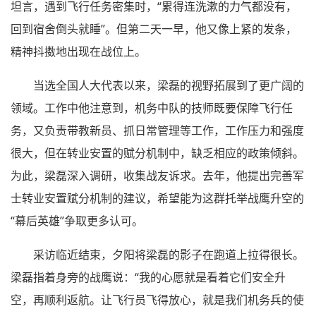
坦言，遇到飞行任务密集时，“累得连洗漱的力气都没有，
回到宿舍倒头就睡”。但第二天一早，他又像上紧的发条，
精神抖擞地出现在战位上。
当选全国人大代表以来，梁磊的视野拓展到了更广阔的
领域。工作中他注意到，机务中队的技师既要保障飞行任
务，又负责带教新员、抓日常管理等工作，工作压力和强度
很大，但在转业安置的赋分机制中，缺乏相应的政策倾斜。
为此，梁磊深入调研，收集战友诉求。去年，他提出完善军
士转业安置赋分机制的建议，希望能为这群托举战鹰升空的
“幕后英雄”争取更多认可。
采访临近结束，夕阳将梁磊的影子在跑道上拉得很长。
梁磊指着身旁的战鹰说：“我的心愿就是看着它们安全升
空，再顺利返航。让飞行员飞得放心，就是我们机务兵的使