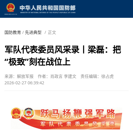
国防教育
/
先进典型
/
正文
军队代表委员风采录丨梁磊：把
“极致”刻在战位上
来源：解放军报
作者：肖政言 李建文
责任编辑：徐占虎
2026-02-27 06:39:42