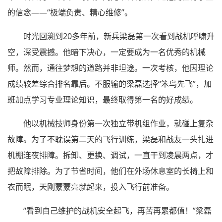
的信念——“极端负责、精心维修”。
时光回溯到20多年前，新兵梁磊第一次看到战机呼啸升
空，深受震撼。他暗下决心，一定要成为一名优秀的机械
师。然而，通往梦想的道路并非坦途。一次考核，他因理论
成绩较差综合排名靠后。不服输的梁磊选择“笨鸟先飞”，加
班加点学习专业理论知识，最终取得第一名的好成绩。
他以机械技师身份第一次独立带机组作业，就碰上复杂
故障。为了不耽误第二天的飞行训练，梁磊和战友一头扎进
机棚连夜排障。拆卸、更换、调试，一直干到凌晨两点，才
把故障排除。为了节省时间，他们在外场休息室的长椅上和
衣而眠，天刚蒙蒙亮就起来，投入飞行前准备。
“看到自己维护的战机安全起飞，再苦再累都值！”梁磊