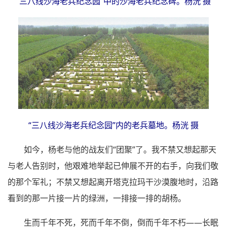
“三八线沙海老兵纪念园”中的沙海老兵纪念碑。杨洸 摄
“三八线沙海老兵纪念园”内的老兵墓地。杨洸 摄
如今，杨老与他的战友们“团聚”了。我不禁又想起那天
与老人告别时，他艰难地举起已伸展不开的右手，向我们敬
的那个军礼；不禁又想起离开塔克拉玛干沙漠腹地时，沿路
看到的那一片接一片的绿洲，一排接一排的胡杨。
生而千年不死，死而千年不倒，倒而千年不朽——长眠