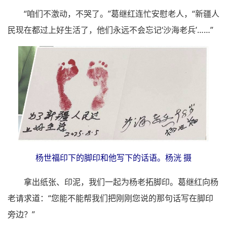
“咱们不激动，不哭了。”葛继红连忙安慰老人，“新疆人
民现在都过上好生活了，他们永远不会忘记‘沙海老兵’……”
杨世福印下的脚印和他写下的话语。杨洸 摄
拿出纸张、印泥，我们一起为杨老拓脚印。葛继红向杨
老请求道：“您能不能帮我们把刚刚您说的那句话写在脚印
旁边？”