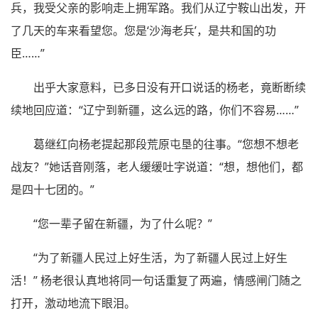
兵，我受父亲的影响走上拥军路。我们从辽宁鞍山出发，开
了几天的车来看望您。您是‘沙海老兵’，是共和国的功
臣……”
出乎大家意料，已多日没有开口说话的杨老，竟断断续
续地回应道：“辽宁到新疆，这么远的路，你们不容易……”
葛继红向杨老提起那段荒原屯垦的往事。“您想不想老
战友？”她话音刚落，老人缓缓吐字说道：“想，想他们，都
是四十七团的。”
“您一辈子留在新疆，为了什么呢？”
“为了新疆人民过上好生活，为了新疆人民过上好生
活！” 杨老很认真地将同一句话重复了两遍，情感闸门随之
打开，激动地流下眼泪。