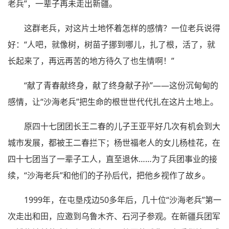
老兵”，一辈子再未走出新疆。
这群老兵，对这片土地怀着怎样的感情？一位老兵说得
好：“人吧，就像树，树苗子挪到哪儿，扎了根，活了，就
长起来了，再远再苦的地方待久了也生情啊！”
“献了青春献终身，献了终身献子孙”——这份沉甸甸的
感情，让“沙海老兵”把生命的根世世代代扎在这片土地上。
原四十七团团长王二春的儿子王亚平好几次有机会到大
城市发展，都被王二春拦下；杨世福老人的女儿杨桂花，在
四十七团当了一辈子工人，直至退休……为了兵团事业的接
续，“沙海老兵”和他们的子孙后代，把他乡视作了故乡。
1999年，在屯垦戍边50多年后，几十位“沙海老兵”第一
次走出和田，应邀到乌鲁木齐、石河子参观。在新疆兵团军