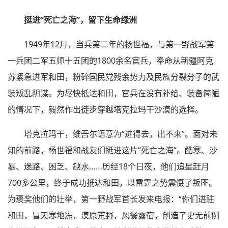
挺进“死亡之海”，留下生命绿洲
1949年12月，当兵第二年的杨世福，与第一野战军第
一兵团二军五师十五团的1800余名官兵，奉命从新疆阿克
苏紧急进军和田，粉碎国民党残余势力及民族分裂分子的武
装叛乱阴谋。为尽快抵达和田，官兵在没有补给、装备简陋
的情况下，毅然作出徒步穿越塔克拉玛干沙漠的选择。
塔克拉玛干，维吾尔语意为“进得去，出不来”。面对未
知的前路，杨世福和战友们挺进这片“死亡之海”。酷寒、沙
暴、迷路、困乏、缺水……历经18个日夜，他们追星赶月
700多公里，终于成功抵达和田，以雷霆之势震慑了叛匪。
为褒奖他们的壮举，第一野战军首长发来电报：“你们进驻
和田，冒天寒地冻，漠原荒野，风餐露宿，创造了史无前例