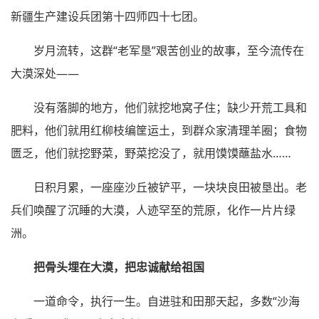
新疆生产建设兵团第十四师四十七团。
岁月流转，这群“老军垦”艰苦创业的故事，至今流传在
大漠深处——
没有落脚的地方，他们就挖地窝子住；缺少开荒工具和
肥料，他们就用红柳枝编筐运土，到群众家清理羊圈；食物
匮乏，他们就挖野菜，野菜挖没了，就用馍馍蘸盐水……
日积月累，一座座沙丘被铲平，一块块良田被垦出。老
兵们唤醒了沉睡的大漠，人迹罕至的荒原，化作一片片绿
洲。
把骨头埋在大漠，把忠诚献给祖国
一道命令，执行一生。自进驻和田那天起，多数“沙海