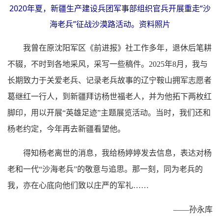
2020年夏，新疆生产建设兵团军事部组织官兵开展重走“沙
海老兵”征战沙漠路活动。资料照片
我曾在原沈阳军区《前进报》社工作多年，退休后笔耕
不辍，不时到各地采风，采写一些稿件。2025年8月，我与
长期致力于关爱老兵、记录老兵故事的辽宁鞍山拥军志愿者
葛继红一行人，到新疆拜访杨世福老人，并为他拓下两枚红
脚印，用以开展“英雄足迹”主题展览活动。当时，我们还和
杨老约定，今年再去新疆看望他。
得知杨老离世的消息，我给杨婷婷发去信息，表达对杨
老和一代“沙海老兵”的敬意与追思。那一刻，同为老兵的
我，亦在心底向他们致以庄严的军礼……
——孙永库