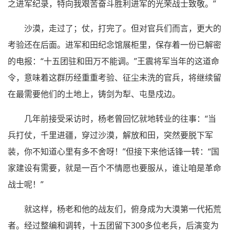
之进军纪录，特向我艰苦奋斗胜利进军的光荣战士致敬。”
沙漠，走过了；仗，打完了。但对官兵们而言，更大的
考验还在后面。进军和田纪念馆展柜里，保存着一份已解密
的电报：“十五团驻和田万不能调。”王震将军当年的这道命
令，意味着这群历经重重考验、征尘未洗的官兵，将继续留
在最需要他们的土地上，铸剑为犁、屯垦戍边。
几年前接受采访时，杨老曾回忆就地转业的往事：“当
兵打仗，千里进疆，穿过沙漠，解放和田，突然要脱下军
装，你不知道心里有多不舍呀！”但接下来他话锋一转：“国
家建设有需要，就是一百个不情愿也要服从，谁让咱是革命
战士呢！”
就这样，杨老和他的战友们，俯身成为大漠第一代拓荒
者。经过整编和调转，十五团留下300多位老兵，后演变为