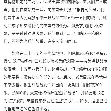
垦博物馆前的广场上，仰望王震将军的雕像，老兵们泣不成
声。他们自觉站成一队，向老首长汇报：“报告司令员，我
们是中国人民解放军第一野战军二军五师十五团的战士，胜
利完成了您交给我们的屯垦戍边任务。您要求我们扎根边
疆，子子孙孙建设边疆，我们做到了……”目睹这一幕的人
们，纷纷为老兵们鼓掌，许多人流下眼泪。
如今在四十七团的一片绿地中，长眠着300多位“沙海老
兵”。这里被称作“三八线沙海老兵纪念园”——抗美援朝战争
爆发后，十五团老兵们申请赴朝参战，但上级考虑守卫边疆
的重要性，没有批准他们的请求。后来，老兵周元在垦荒中
不幸去世。他生前与战友们开出的一块条田，刚好宽300
米、长800米。大家便将他葬在这片“战场”，并将此地取名
为“三八线”，商量将来都要在这里“归队”……如今，这里已成
为当地有名的红色打卡地。