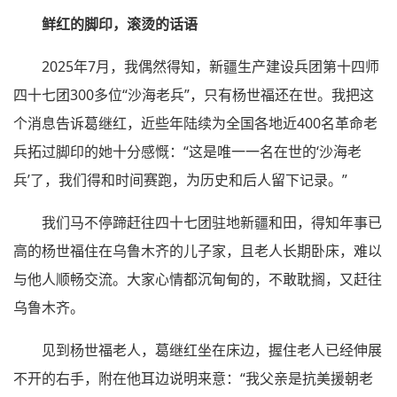
鲜红的脚印，滚烫的话语
2025年7月，我偶然得知，新疆生产建设兵团第十四师
四十七团300多位“沙海老兵”，只有杨世福还在世。我把这
个消息告诉葛继红，近些年陆续为全国各地近400名革命老
兵拓过脚印的她十分感慨：“这是唯一一名在世的‘沙海老
兵’了，我们得和时间赛跑，为历史和后人留下记录。”
我们马不停蹄赶往四十七团驻地新疆和田，得知年事已
高的杨世福住在乌鲁木齐的儿子家，且老人长期卧床，难以
与他人顺畅交流。大家心情都沉甸甸的，不敢耽搁，又赶往
乌鲁木齐。
见到杨世福老人，葛继红坐在床边，握住老人已经伸展
不开的右手，附在他耳边说明来意：“我父亲是抗美援朝老