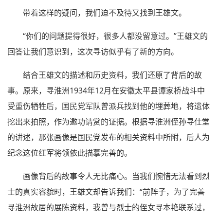
带着这样的疑问，我们迫不及待又找到王雄文。
“你们的问题提得很好，很多人都没留意过。”王雄文的
回答让我们意识到，这次寻访似乎有了新的方向。
结合王雄文的描述和历史资料，我们还原了背后的故
事。原来，寻淮洲1934年12月在安徽太平县谭家桥战斗中
受重伤牺牲后，国民党军队曾派兵找到他的埋葬地，将遗体
挖出来拍照，作为邀功请赏的证据。根据寻淮洲侄孙寻仕堂
的讲述，那张画像是国民党发布的相关资料中所附，后人为
纪念这位红军将领依此描摹完善的。
画像背后的故事令人无比痛心。当我们惋惜无法看到烈
士的真实容貌时，王雄文却告诉我们：“前阵子，为了完善
寻淮洲故居的展陈资料，我曾与烈士的侄女寻本艳联系过，