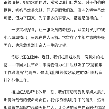
得很清楚，她想念伯伯时，常常望着门口发呆。对于伯伯的
牺牲，奶奶虽然很悲恸，但还是跟我们说，淮洲的牺牲虽然
可惜，但为了国家、为了更多的穷苦人，牺牲是值得的。”
一次实地探寻，让一张泛黄的老照片，从尘封岁月中被
小心翼翼捧出，呈现在世人面前。它留存了少年立志的坚毅
面容，也承载着烈士亲人一生的守望。
“镜头”还在延伸。近日，我们栏目组收到一份意外的礼
物——中国人民革命军事博物馆为栏目组颁发了“文物征集
工作联络员”的聘书，邀请我们继续做好军史文物和图片资
料的征集工作。
接过红彤彤聘书的那一刻，我们真切感受到军媒人肩头
那份沉甸甸的使命与责任。我们将继续用手中的镜头，追寻
那些曾在黑暗中高举火把的人，让英烈的荣光在新时代熠熠