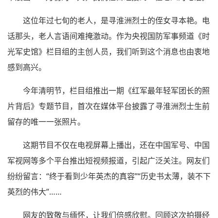
这位年过七旬的老人，是寻淮洲烈士的侄女寻本艳。电
话那头，老人言语间难掩激动。作为央视国防军事频道《时
光军史馆》栏目组的主创人员，我们听到这个消息也由衷地
感到高兴。
今年清明节，栏目组推出一期《红军最年轻军团长的照
片背后》专题节目，首次在媒体平台披露了寻淮洲烈士生前
留存的唯一一张照片。
这期节目不仅在电视屏幕上播出，还在中国军号、中国
军视网等多个平台推出短视频报道，引起广泛关注。网友们
纷纷留言：“终于看到少年英杰的真容”“历史书太薄，装不下
英烈的伟大”……
网友的致敬与缅怀，让我们倍感欣慰。回顾这次拍摄经