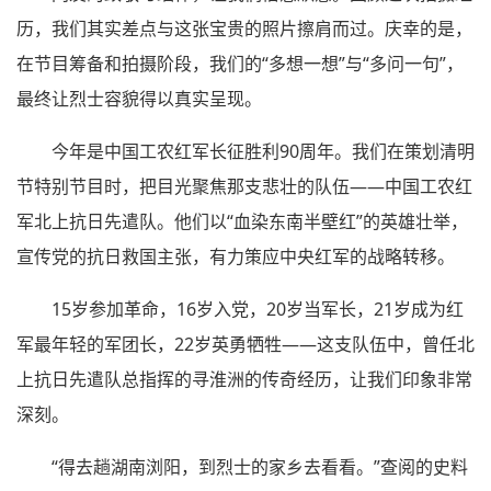
历，我们其实差点与这张宝贵的照片擦肩而过。庆幸的是，
在节目筹备和拍摄阶段，我们的“多想一想”与“多问一句”，
最终让烈士容貌得以真实呈现。
今年是中国工农红军长征胜利90周年。我们在策划清明
节特别节目时，把目光聚焦那支悲壮的队伍——中国工农红
军北上抗日先遣队。他们以“血染东南半壁红”的英雄壮举，
宣传党的抗日救国主张，有力策应中央红军的战略转移。
15岁参加革命，16岁入党，20岁当军长，21岁成为红
军最年轻的军团长，22岁英勇牺牲——这支队伍中，曾任北
上抗日先遣队总指挥的寻淮洲的传奇经历，让我们印象非常
深刻。
“得去趟湖南浏阳，到烈士的家乡去看看。”查阅的史料