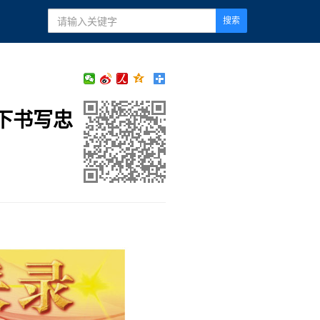
搜索
下书写忠