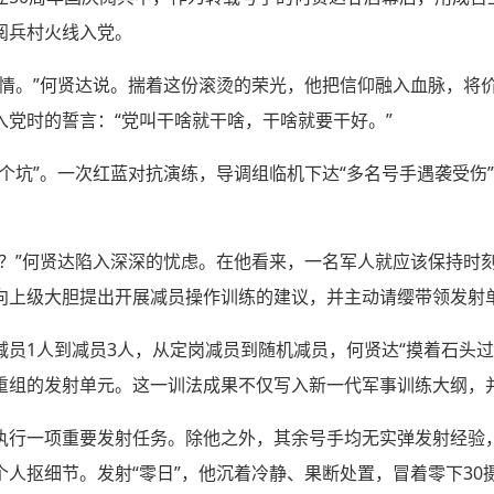
阅兵村火线入党。
事情。”何贤达说。揣着这份滚烫的荣光，他把信仰融入血脉，将
党时的誓言：“党叫干啥就干啥，干啥就要干好。”
个坑”。一次红蓝对抗演练，导调组临机下达“多名号手遇袭受伤
弹？”何贤达陷入深深的忧虑。在他看来，一名军人就应该保持时
向上级大胆提出开展减员操作训练的建议，并主动请缨带领发射
员1人到减员3人，从定岗减员到随机减员，何贤达“摸着石头过
重组的发射单元。这一训法成果不仅写入新一代军事训练大纲，
执行一项重要发射任务。除他之外，其余号手均无实弹发射经验
人抠细节。发射“零日”，他沉着冷静、果断处置，冒着零下30