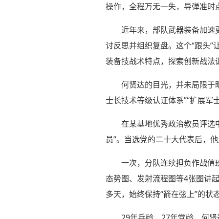
操作，全程万无一失，导弹准时
近年来，部队武器装备加速
讨反思并组织复盘。这个“跟头”
装备技战术特点，探索创新战法
何贤达的目光，并未局限于
士长技术等级认证体系”“扩展军
在某基地优秀政治教员评选
员”。当选党的二十大代表后，
一次，分队连续担负作战值
态势图、发射流程图等4张图讲
多天，始终保持“箭在弦上”的状
29年兵龄、27年党龄，何