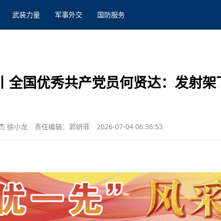
武装力量
军事外交
国防服务
录丨全国优秀共产党员何贤达：发射架
杰 徐小龙
责任编辑：郭妍菲
2026-07-04 06:36:53