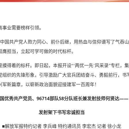
高事业需要榜样引领。
一代中国共产党人勠力同心、前仆后继，用热血与信仰谱写了气吞
挺膺担当，立起可学可做的时代标杆。
摸得着的标杆。即日起，本报开设“‘两优一先’风采录”专栏，
党组织的先锋形象，引导激励广大官兵团结奋斗、勇毅前行，书
兴军新篇章，以崭新政治面貌迎接建军一百周年！
国优秀共产党员、96714部队58分队班长兼发射技师何贤达——
发射架下书写忠诚担当
■解放军报特约记者 李兵峰 特约通讯员 李宏杰 记者 徐小龙