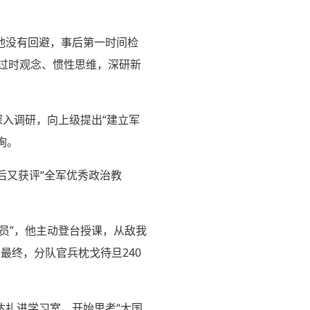
他没有回避，事后第一时间检
除过时观念、惯性思维，深研新
深入调研，向上级提出“建立军
询。
后又获评“全军优秀政治教
员”，他主动登台授课，从敌我
最终，分队官兵枕戈待旦240
达扎进学习室，开始思考“大国