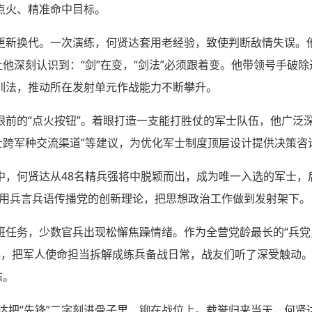
点火、精准命中目标。
更新换代。一次演练，何贤达套用老经验，致使判断敌情失误。
让他深刻认识到：“剑”在变，“剑法”必须跟着变。他带领号手破
训法，推动所在发射单元作战能力不断攀升。
眼前的“点火按钮”。着眼打造一支能打胜仗的军士队伍，他广泛
士跨军种交流渠道”等建议，为优化军士制度顶层设计提供决策咨
中，何贤达从48名精兵强将中脱颖而出，成为唯一入选的军士，
他用兵言兵语传播党的创新理论，把思想政治工作做到发射架下。
班任务，少数官兵出现松懈焦躁情绪。作为全营党龄最长的“兵党
起，把军人使命担当拆解成练兵备战日常，战友们听了深受触动。
态。
贤达把“先锋”二字刻进骨子里、铆在战位上。载誉归来当天，何贤