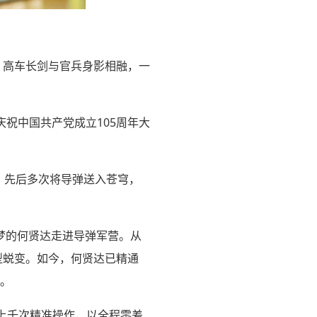
，高车长剑与官兵身影相融，一
庆祝中国共产党成立105周年大
，先后多次将导弹送入苍穹，
国梦的何贤达走进导弹军营。从
型蜕变。如今，何贤达已精通
务。
上千次精准操作，以全程零差