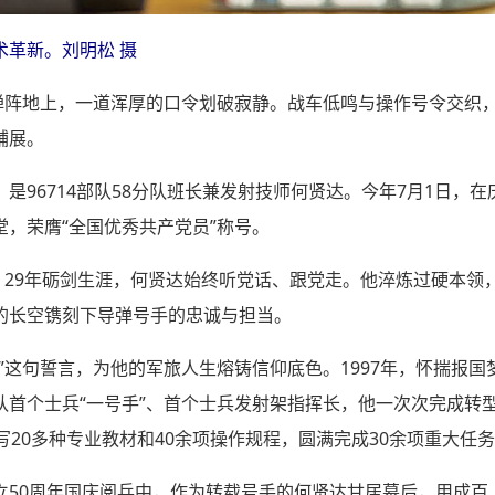
术革新。刘明松 摄
导弹阵地上，一道浑厚的口令划破寂静。战车低鸣与操作号令交织
铺展。
是96714部队58分队班长兼发射技师何贤达。今年7月1日，在
，荣膺“全国优秀共产党员”称号。
，29年砺剑生涯，何贤达始终听党话、跟党走。他淬炼过硬本领
的长空镌刻下导弹号手的忠诚与担当。
”这句誓言，为他的军旅人生熔铸信仰底色。1997年，怀揣报
队首个士兵“一号手”、首个士兵发射架指挥长，他一次次完成转
写20多种专业教材和40余项操作规程，圆满完成30余项重大任
立50周年国庆阅兵中，作为转载号手的何贤达甘居幕后，用成百