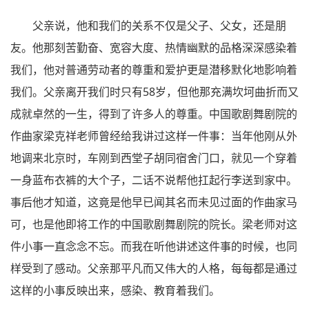
父亲说，他和我们的关系不仅是父子、父女，还是朋
友。他那刻苦勤奋、宽容大度、热情幽默的品格深深感染着
我们，他对普通劳动者的尊重和爱护更是潜移默化地影响着
我们。父亲离开我们时只有58岁，但他那充满坎坷曲折而又
成就卓然的一生，得到了许多人的尊重。中国歌剧舞剧院的
作曲家梁克祥老师曾经给我讲过这样一件事：当年他刚从外
地调来北京时，车刚到西堂子胡同宿舍门口，就见一个穿着
一身蓝布衣裤的大个子，二话不说帮他扛起行李送到家中。
事后他才知道，这竟是他早已闻其名而未见过面的作曲家马
可，也是他即将工作的中国歌剧舞剧院的院长。梁老师对这
件小事一直念念不忘。而我在听他讲述这件事的时候，也同
样受到了感动。父亲那平凡而又伟大的人格，每每都是通过
这样的小事反映出来，感染、教育着我们。