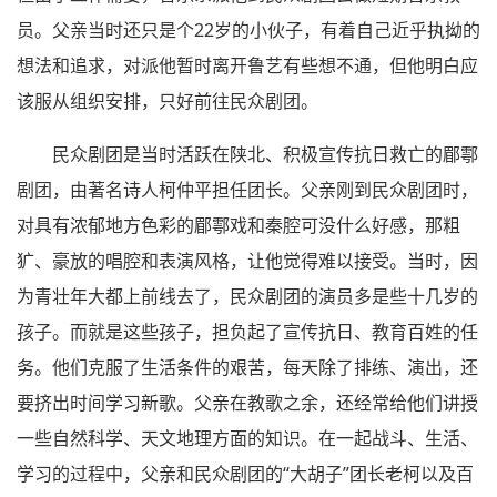
员。父亲当时还只是个22岁的小伙子，有着自己近乎执拗的
想法和追求，对派他暂时离开鲁艺有些想不通，但他明白应
该服从组织安排，只好前往民众剧团。
民众剧团是当时活跃在陕北、积极宣传抗日救亡的郿鄠
剧团，由著名诗人柯仲平担任团长。父亲刚到民众剧团时，
对具有浓郁地方色彩的郿鄠戏和秦腔可没什么好感，那粗
犷、豪放的唱腔和表演风格，让他觉得难以接受。当时，因
为青壮年大都上前线去了，民众剧团的演员多是些十几岁的
孩子。而就是这些孩子，担负起了宣传抗日、教育百姓的任
务。他们克服了生活条件的艰苦，每天除了排练、演出，还
要挤出时间学习新歌。父亲在教歌之余，还经常给他们讲授
一些自然科学、天文地理方面的知识。在一起战斗、生活、
学习的过程中，父亲和民众剧团的“大胡子”团长老柯以及百