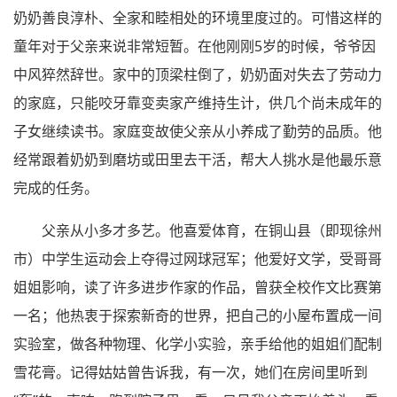
奶奶善良淳朴、全家和睦相处的环境里度过的。可惜这样的
童年对于父亲来说非常短暂。在他刚刚5岁的时候，爷爷因
中风猝然辞世。家中的顶梁柱倒了，奶奶面对失去了劳动力
的家庭，只能咬牙靠变卖家产维持生计，供几个尚未成年的
子女继续读书。家庭变故使父亲从小养成了勤劳的品质。他
经常跟着奶奶到磨坊或田里去干活，帮大人挑水是他最乐意
完成的任务。
父亲从小多才多艺。他喜爱体育，在铜山县（即现徐州
市）中学生运动会上夺得过网球冠军；他爱好文学，受哥哥
姐姐影响，读了许多进步作家的作品，曾获全校作文比赛第
一名；他热衷于探索新奇的世界，把自己的小屋布置成一间
实验室，做各种物理、化学小实验，亲手给他的姐姐们配制
雪花膏。记得姑姑曾告诉我，有一次，她们在房间里听到