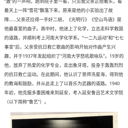
“轰”的一声响，跑到院子里一看，只见我父亲正抬着头，看
着天上一阵“雪花”飘落下来，原来是他的小实验出了故
障……父亲还拉得一手好二胡，《光明行》《空山鸟语》是
他最喜爱的曲子。高中时，他迷上了化学，立志走科学救国
的道路，并顺利考上河南大学化学系。“一二九运动”和“七七
事变”后，父亲受抗日救亡歌曲的影响开始对作曲产生兴
趣，并于1937年发起组织了“河南大学怒吼歌咏队”。19岁的
他，放弃了热爱的化学专业，走出象牙塔，投身于轰轰烈烈
的抗日救亡运动。在此期间，他认识了恩师冼星海，得到他
的教诲和鼓励，并从此走上了以音乐为武器的道路。1940
年初，他克服多重困难来到延安，考入延安鲁迅艺术文学院
（以下简称“鲁艺”）。