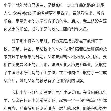
小学时就能够自己谱曲，是我家唯一走上作曲道路的“继承
人”。父亲对她寄予的希望更不用说了，带她看演出、听音
乐会，尽量为她创造学习音乐的条件。后来，我二姐没有辜
负父亲的期望，成为了原海政文工团的创作人员。
到了那个特殊的年月，其他家庭成员都被下放到了干
校、农场、兵团，年纪较小的妹妹马海玲陪着已患肝病的父
亲度过了最艰难的时期。父亲曾对朝夕相处的小女儿说，要
相信历史是公正的。后来，妹妹从北大历史系毕业，又取得
了中国艺术研究院的硕士学位。在工作岗位上取得了一定成
绩之后，她对父亲的教导有了更加深刻的理解。
我初中毕业分配到黑龙江生产建设兵团。在兵团的几年
里，父亲在日记中经常提到我，起初一字一句中充满了担忧
和思念，后来得知我逐渐适应了艰苦的环境，能够积极努力