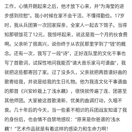
工作，心情开朗起来之后，他才放下心来，并“为海莹的进
步感到欣慰”。我小时候在家不会干活，不懂得勤俭。17岁
时，我从兵团第一次回家探亲，全家人一起去下馆子。当得
知那顿饭花了12元，我惊呼起来，说这是我一个月的伙食费
啊。父亲听了很高兴，说你终于从农民那里学到了“钱”的概
念。还有一次，我写了一段“诗”，正好连队里的文化干事也
写了首歌词，试探性地问我能否“请大音乐家马可谱曲”，我
就把这些都寄回了家。过了没多久，父亲就把两首谱好曲的
歌寄给我，并说是给我的生日礼物。他为我连文化干事谱曲
的那首《兴安岭栽上了浅水藕》，很快就传遍了连、团甚至
其他师团。大家被这首歌清新、优美的曲调打动，久唱不
衰。几十年后的今天，当一些素不相识的兵团战友知道了我
的身份后，也会情不自禁地感叹：“原来是你爸谱的‘浅水
藕’！”艺术作品就是有着这样的感染力和生命力啊！