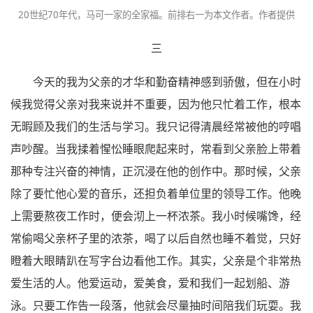
20世纪70年代，马可一家的全家福。前排右一为本文作者。作者提供
三
今天的我为父亲的才华和勤奋精神感到骄傲，但在小时
候我觉得父亲对我来说并不重要，因为他只忙着工作，根本
无暇顾及我们的生活与学习。我只记得清晨经常被他的哼唱
声吵醒。当我揉着惺忪睡眼爬起来时，常看到父亲脸上带着
那种专注兴奋的神情，正沉浸在他的创作中。那时候，父亲
除了要忙他心爱的音乐，还担负着单位里的领导工作。他晚
上需要熬夜工作时，便会沏上一杯浓茶。我小时候嘴馋，经
常偷喝父亲杯子里的浓茶，喝了以后自然也睡不着觉，只好
瞪着大眼睛趴在写字台边看他工作。其实，父亲是个非常热
爱生活的人。他爱运动，爱美食，爱和我们一起划船、游
泳。只要工作告一段落，他就会尽量抽时间陪我们玩耍。我