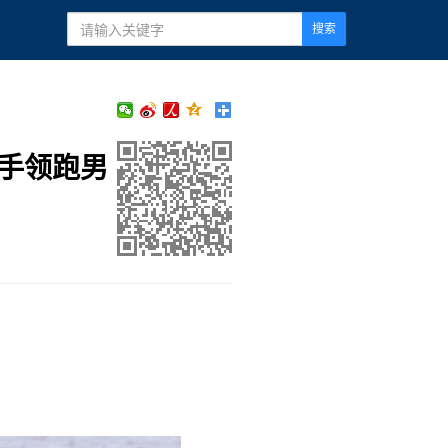
搜索
手领跑男