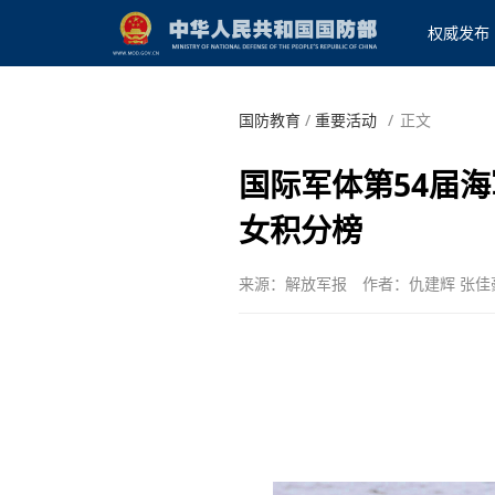
权威发布
国防教育
/
重要活动
/
正文
国际军体第54届
女积分榜
来源：解放军报
作者：仇建辉 张佳