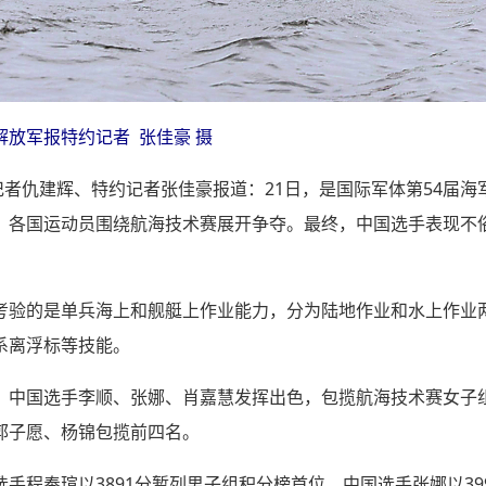
放军报特约记者 张佳豪 摄
 记者仇建辉、特约记者张佳豪报道：21日，是国际军体第54届
，各国运动员围绕航海技术赛展开争夺。最终，中国选手表现不
考验的是单兵海上和舰艇上作业能力，分为陆地作业和水上作业
系离浮标等技能。
，中国选手李顺、张娜、肖嘉慧发挥出色，包揽航海技术赛女子
郭子愿、杨锦包揽前四名。
手程奉瑄以3891分暂列男子组积分榜首位，中国选手张娜以39