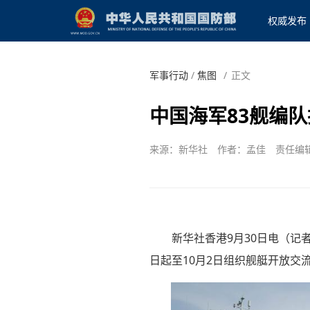
权威发布
军事行动
/
焦图
/
正文
中国海军83舰编
来源：新华社
作者：孟佳
责任编
新华社香港9月30日电（记
日起至10月2日组织舰艇开放交