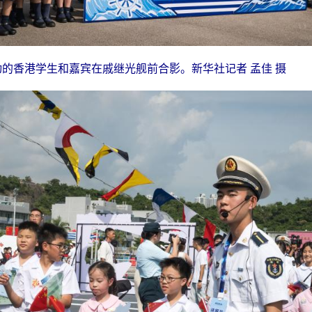
动的香港学生和嘉宾在戚继光舰前合影。新华社记者 孟佳 摄