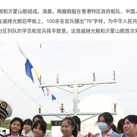
光舰和沂蒙山舰组成。清晨，两艘舰艇在香港特区政府船队、中国
戚继光舰后甲板上，100余名官兵摆出“76”字样，为中华人民
分区列队的学员和官兵挥手致意。这是戚继光舰和沂蒙山舰首次