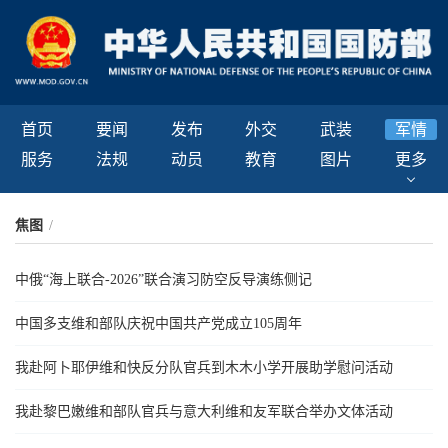
首页
要闻
发布
外交
武装
军情
服务
法规
动员
教育
图片
更多
焦图
/
中俄“海上联合-2026”联合演习防空反导演练侧记
中国多支维和部队庆祝中国共产党成立105周年
我赴阿卜耶伊维和快反分队官兵到木木小学开展助学慰问活动
我赴黎巴嫩维和部队官兵与意大利维和友军联合举办文体活动