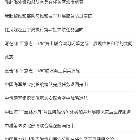
我赴海外维和部队官兵在任务区欢度新春
我赴黎维和部队与维和友军开展应急防卫演练
红河舰赴亚丁湾执行第47批护航任务回眸
写在“和平意志-2026”海上联合演习闭幕之际：展现维护和平的共同
意志
直击“和平意志-2026”联演海上实兵演练
中国海军第47批护航编队完成任务返回舟山
中俄两军组织实施第10次联合空中战略巡航
中国海军“丝路方舟”号医院船访问牙买加并开展飓风灾后医疗服务
中越第39次北部湾联合巡逻圆满结束
中国第23批赴黎巴嫩维和医疗分队在任务区开展健康义诊