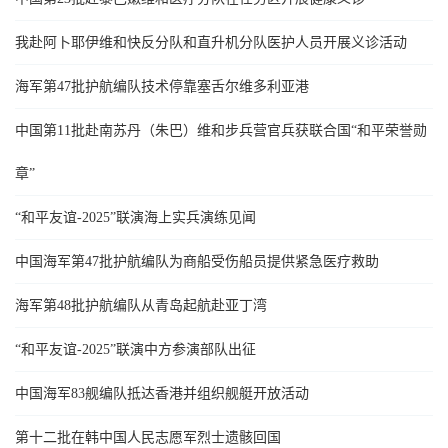
我赴阿卜耶伊维和快反分队和直升机分队医护人员开展义诊活动
海军第47批护航编队技术停靠塞舌尔维多利亚港
中国第11批赴南苏丹（朱巴）维和步兵营官兵获联合国“和平荣誉勋
章”
“和平友谊-2025”联演海上实兵演练见闻
中国海军第47批护航编队为商船受伤船员提供紧急医疗救助
海军第48批护航编队从青岛起航赴亚丁湾
“和平友谊-2025”联演中方参演部队出征
中国海军83舰编队抵达香港并组织舰艇开放活动
第十二批在韩中国人民志愿军烈士遗骸回国