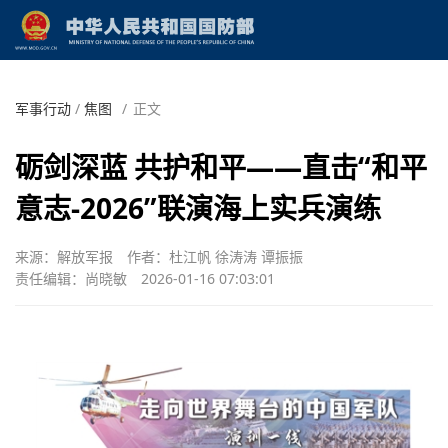
军事行动
/
焦图
/
正文
砺剑深蓝 共护和平——直击“和平
意志-2026”联演海上实兵演练
来源：解放军报
作者：杜江帆 徐涛涛 谭振振
责任编辑：尚晓敏
2026-01-16 07:03:01