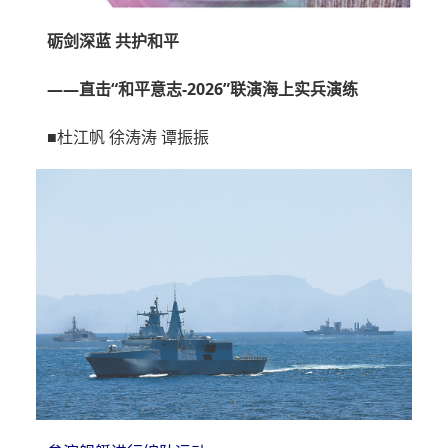
砺剑深蓝 共护和平
——直击“和平意志-2026”联演海上实兵演练
■杜江帆 徐涛涛 谭振振