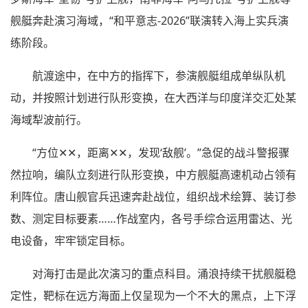
舰艇奔赴演习海域，“和平意志-2026”联演转入海上实兵演
练阶段。
航渡途中，在中方的指挥下，参演舰艇组成单纵队机
动，并按照计划进行队形变换，在大西洋与印度洋交汇处某
海域犁波前行。
“方位✕✕，距离✕✕，发现‘敌舰’。”急促的战斗警报骤
然拉响，编队立刻进行队形变换，中方舰艇高速机动占领有
利阵位。唐山舰官兵迅速奔赴战位，组织战术绘算、装订参
数、测定目标要素……作战室内，各号手综合运用雷达、光
电设备，牢牢锁定目标。
对海打击是此次演习的重点科目。涌浪持续干扰舰艇稳
定性，靶标在远方海面上仅呈现为一个不大的黑点，上下浮