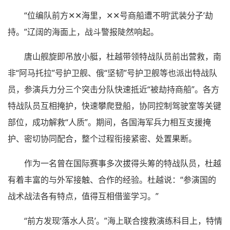
“位编队前方✕✕海里，✕✕号商船遭不明‘武装分子’劫
持。”辽阔的海面上，战斗警报陡然响起。
唐山舰旋即吊放小艇，杜越带领特战队员前出营救，南
非“阿马托拉”号护卫舰、俄“坚韧”号护卫舰等也派出特战队
员，参演兵力分三个突击分队快速抵近“被劫持商船”。各方
特战队员互相掩护，快速攀爬登船，协同控制驾驶室等关键
部位，成功解救“人质”。期间，各国海军兵力相互支援掩
护、密切协同配合，整个过程衔接紧密、处置果断。
作为一名曾在国际赛事多次拔得头筹的特战队员，杜越
有着丰富的与外军接触、合作的经验。杜越说：“参演国的
战术战法各有特点，值得互相借鉴学习。”
“前方发现‘落水人员’。”海上联合搜救演练科目上，特情