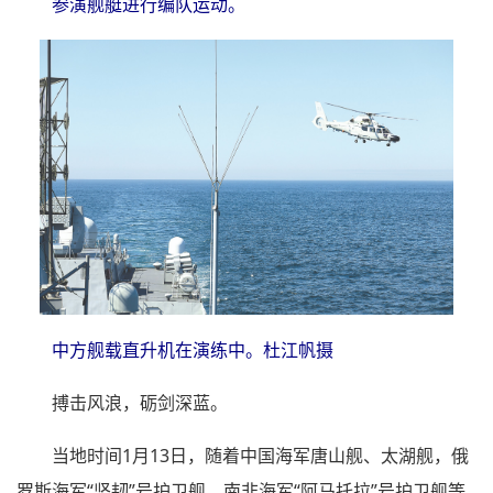
参演舰艇进行编队运动。
中方舰载直升机在演练中。杜江帆摄
搏击风浪，砺剑深蓝。
当地时间1月13日，随着中国海军唐山舰、太湖舰，俄
罗斯海军“坚韧”号护卫舰，南非海军“阿马托拉”号护卫舰等