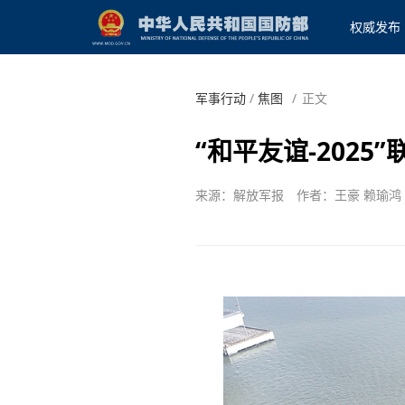
权威发布
军事行动
/
焦图
/
正文
“和平友谊-202
来源：解放军报
作者：王豪 赖瑜鸿