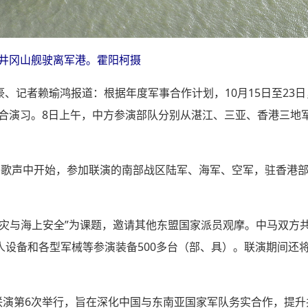
演的井冈山舰驶离军港。霍阳柯摄
王豪、记者赖瑜鸿报道：根据年度军事合作计划，10月15日至23
5”联合演习。8日上午，中方参演部队分别从湛江、三亚、香港三
国歌声中开始，参加联演的南部战区陆军、海军、空军，驻香港部
灾与海上安全”为课题，邀请其他东盟国家派员观摩。中马双方共
人设备和各型军械等参演装备500多台（部、具）。联演期间还
列联演第6次举行，旨在深化中国与东南亚国家军队务实合作，提