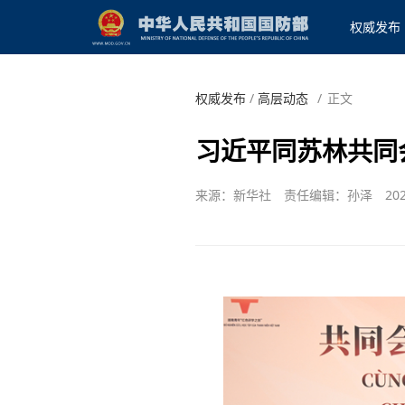
权威发布
权威发布
/
高层动态
/
正文
习近平同苏林共同
来源：新华社
责任编辑：孙泽
202