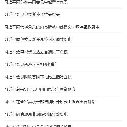
习近平同苏林共同会见中越青年代表
习近平会见俄罗斯外长拉夫罗夫
习近平同佛得角总统内韦斯就中佛建交50周年互致贺电
习近平向伊拉克新任总统阿米迪致贺电
习近平致电祝贺瓦达尼当选贝宁总统
习近平会见西班牙首相桑切斯
习近平会见阿联酋阿布扎比王储哈立德
习近平总书记会见中国国民党主席郑丽文
习近平在全军高级干部培训班开班式上发表重要讲话
习近平向第39届非洲联盟峰会致贺电
习近平会见越共中央总书记特使黎怀忠