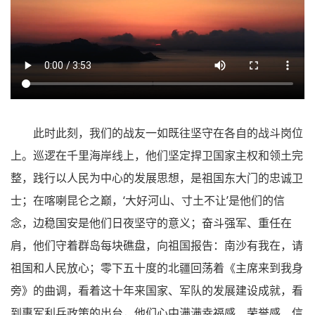
此时此刻，我们的战友一如既往坚守在各自的战斗岗位
上。巡逻在千里海岸线上，他们坚定捍卫国家主权和领土完
整，践行以人民为中心的发展思想，是祖国东大门的忠诚卫
士；在喀喇昆仑之巅，‘大好河山、寸土不让’是他们的信
念，边稳国安是他们日夜坚守的意义；奋斗强军、重任在
肩，他们守着群岛每块礁盘，向祖国报告：南沙有我在，请
祖国和人民放心；零下五十度的北疆回荡着《主席来到我身
旁》的曲调，看着这十年来国家、军队的发展建设成就，看
到惠军利兵政策的出台，他们心中满满幸福感、荣誉感、信