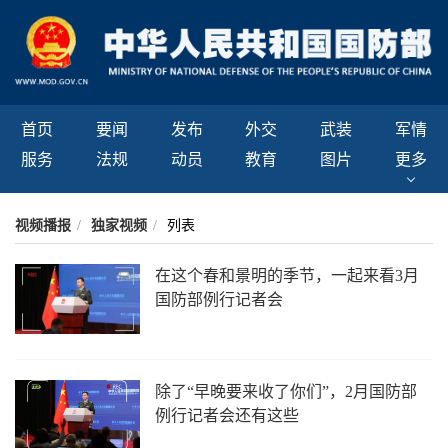
首页
要闻
发布
外交
武装
军情
服务
法规
动员
教育
图片
更多
视频播报
/
独家视频
/
列表
在这个春和景明的季节，一起来看3月
国防部例行记者会
除了“早晚要来收了你们”，2月国防部
例行记者会还有这些