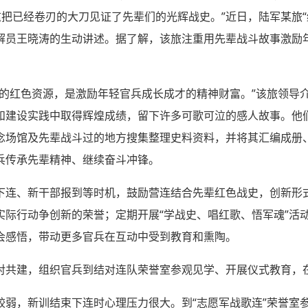
把已经卷刃的大刀见证了先辈们的光辉战史。”近日，陆军某旅“
解员王晓涛的生动讲述。据了解，该旅注重用先辈战斗故事激励
富的红色资源，是激励年轻官兵成长成才的精神财富。”该旅领导
和建设实践中取得辉煌成绩，留下许多可歌可泣的感人故事。他
念场馆及先辈战斗过的地方搜集整理史料资料，并将其汇编成册
兵传承先辈精神、继续奋斗冲锋。
下连、新干部报到等时机，鼓励营连结合先辈红色战史，创新形式
实际行动争创新的荣誉；定期开展“学战史、唱红歌、悟军魂”活
会感悟，带动更多官兵在互动中受到教育和熏陶。
对共建，组织官兵到结对连队荣誉室参观见学、开展仪式教育，
较弱，新训结束下连时心理压力很大。到“志愿军战歌连”荣誉室