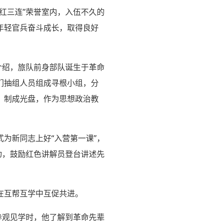
红三连”荣誉室内，入伍不久的
年轻官兵奋斗成长，取得良好
介绍，旅队前身部队诞生于革命
们抽组人员组成寻根小组，分
、制成光盘，作为思想政治教
为新同志上好“入营第一课”，
动，鼓励红色讲解员登台讲述先
在互帮互学中互促共进。
参观见学时，他了解到革命先辈