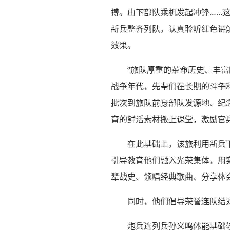
搏。山下部队乘机发起冲锋……这
新兵整齐列队，认真聆听红色讲
效果。
“旅队厚重的革命历史、丰
战争年代，先辈们在长期的斗争
批次到旅队前身部队发源地、纪
育的鲜活素材搬上课堂，激励官
在此基础上，该旅利用新兵
引导教育他们融入光荣集体，用
辈战史、领唱经典歌曲、分享体
同时，他们倡导荣誉连队结
炮兵连列兵孙义鸣体能基础