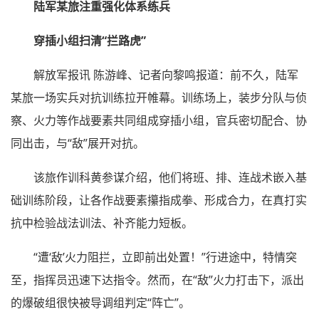
陆军某旅注重强化体系练兵
穿插小组扫清“拦路虎”
解放军报讯 陈游峰、记者向黎鸣报道：前不久，陆军
某旅一场实兵对抗训练拉开帷幕。训练场上，装步分队与侦
察、火力等作战要素共同组成穿插小组，官兵密切配合、协
同出击，与“敌”展开对抗。
该旅作训科黄参谋介绍，他们将班、排、连战术嵌入基
础训练阶段，让各作战要素攥指成拳、形成合力，在真打实
抗中检验战法训法、补齐能力短板。
“遭‘敌’火力阻拦，立即前出处置！”行进途中，特情突
至，指挥员迅速下达指令。然而，在“敌”火力打击下，派出
的爆破组很快被导调组判定“阵亡”。