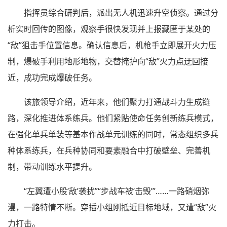
指挥员综合研判后，派出无人机迅速升空侦察。通过分
析实时回传的图像，观察手很快发现并上报藏匿于某处的
“敌”狙击手位置信息。确认信息后，机枪手立即展开火力压
制，爆破手利用地形地物，交替掩护向“敌”火力点迂回接
近，成功完成爆破任务。
该旅领导介绍，近年来，他们聚力打通战斗力生成链
路，深化推进体系练兵。他们紧贴使命任务创新练兵模式，
在强化单兵单装等基本作战单元训练的同时，常态组织多兵
种体系练兵，在兵种协同和要素融合中打破壁垒、完善机
制，带动训练水平提升。
“左翼遭小股‘敌’袭扰”“步战车被‘击毁’”……一路硝烟弥
漫，一路特情不断。穿插小组刚抵近目标地域，又遭“敌”火
力打击。