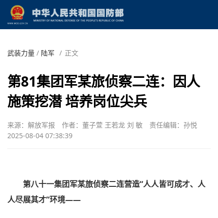
武装力量
/
陆军
/
正文
第81集团军某旅侦察二连：因人
施策挖潜 培养岗位尖兵
来源：解放军报
作者：董子萱 王若龙 刘 敏
责任编辑：孙悦
2025-08-04 07:38:39
第八十一集团军某旅侦察二连营造“人人皆可成才、人
人尽展其才”环境——