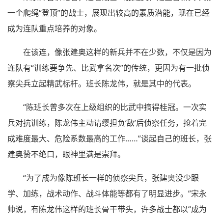
一个爬绳“登顶”的战士，展现出较高的素质潜能，现在已经
成为连队重点培养的对象。
在该连，像张建奥这样的新兵并不在少数，不仅是因为
连队有“训练要争先、比武拿名次”的传统，更因为有一批侦
察尖兵立起精武标杆。班长陈龙伟，就是其中的代表。
“陈班长曾多次在上级组织的比武中摘得桂冠。一次实
兵对抗训练，陈龙伟主动请缨担负‘敌’后侦察任务，抢着完
成难度最大、危险系数最高的工作……”谈起自己的班长，张
建奥赞不绝口，眼神里满是崇拜。
“为了成为像陈班长一样的侦察尖兵，张建奥没少跟
学、加练，战术动作、战斗体能等都有了明显进步。”宋永
帅说，有陈龙伟这样的班长骨干带头，许多战士都以“成为