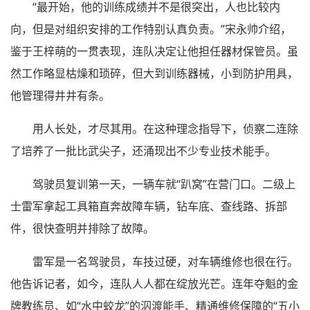
“最开始，他的训练成绩并不是很突出，人也比较内
向，但是对组织安排的工作特别认真负责。”宋永帅介绍，
鉴于王梓萌的一贯表现，连队决定让他担任器材保管员。虽
然工作略显枯燥和琐碎，但大到训练器械，小到防护用具，
他管理得井井有条。
用人长处，才尽其用。在这种理念指导下，侦察二连除
了培养了一批比武尖子，还涌现出不少专业技术能手。
驾驶员复训第一天，一辆车就“趴窝”在营门口。二级上
士雷军拿起工具箱直奔故障车辆，钻车底、查线路、拆部
件，很快查明并排除了故障。
雷军是一名驾驶员，车技过硬，对车辆维修也很在行。
他告诉记者，如今，连队人人都在绽放光芒。连年夺魁的金
牌教练员、如“水中蛟龙”的泅渡能手、精通维修保障的“五小