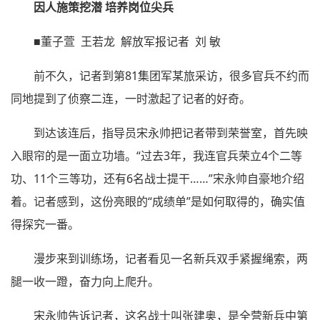
因人施策挖潜 培养岗位尖兵
■董子萱 王若龙 解放军报记者 刘 敏
前不久，记者到第81集团军某旅采访，很多官兵不约而
同地提到了侦察二连，一时激起了记者的好奇。
到达该连后，指导员宋永帅把记者带到荣誉室，首先映
入眼帘的是一面立功墙。“过去3年，我连官兵荣立4个二等
功、11个三等功，还有6名战士提干……”宋永帅自豪地介绍
着。记者感到，这份亮眼的“成绩单”是如何取得的，确实值
得探究一番。
漫步来到训练场，记者看见一名新兵双手紧握绳索，两
腿一收一蹬，奋力向上爬升。
宋永帅告诉记者，这名战士叫张建奥，是全营新兵中第